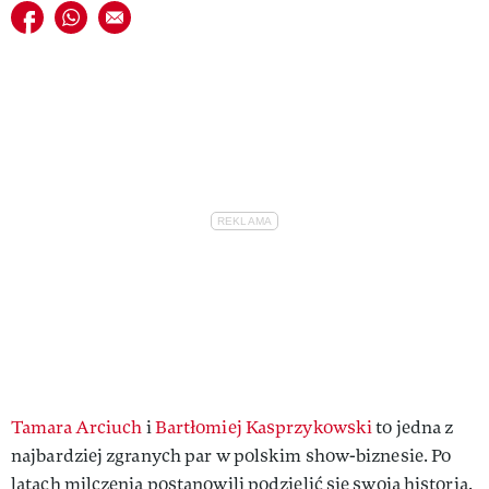
Udostępnij na facebook
Udostępnij na whatsapp
E-mail do przyjaciela
Tamara Arciuch
i
Bartłomiej Kasprzykowski
to jedna z
najbardziej zgranych par w polskim show-biznesie. Po
latach milczenia postanowili podzielić się swoją historią.