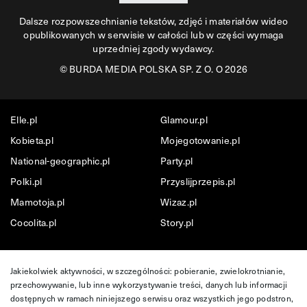
Dalsze rozpowszechnianie tekstów, zdjęć i materiałów wideo
opublikowanych w serwisie w całości lub w części wymaga
uprzedniej zgody wydawcy.
©
BURDA MEDIA POLSKA SP. Z O. O 2026
Elle.pl
Glamour.pl
Kobieta.pl
Mojegotowanie.pl
National-geographic.pl
Party.pl
Polki.pl
Przyslijprzepis.pl
Mamotoja.pl
Wizaz.pl
Cocolita.pl
Story.pl
Jakiekolwiek aktywności, w szczególności: pobieranie, zwielokrotnianie,
przechowywanie, lub inne wykorzystywanie treści, danych lub informacji
dostępnych w ramach niniejszego serwisu oraz wszystkich jego podstron,