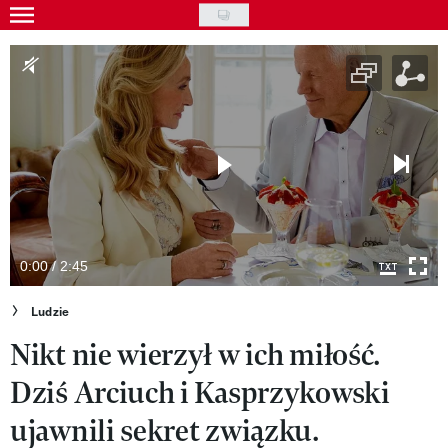
Skip
to
Gwiazdy
main
Ludzie
content
Moda
Uroda
Styl życia
Kultura
0:00 / 2:45
Wideo
Ludzie
Nikt nie wierzył w ich miłość.
Nasze akcje
Dziś Arciuch i Kasprzykowski
VIVA!ART
ujawnili sekret związku.
VIVA!MODA