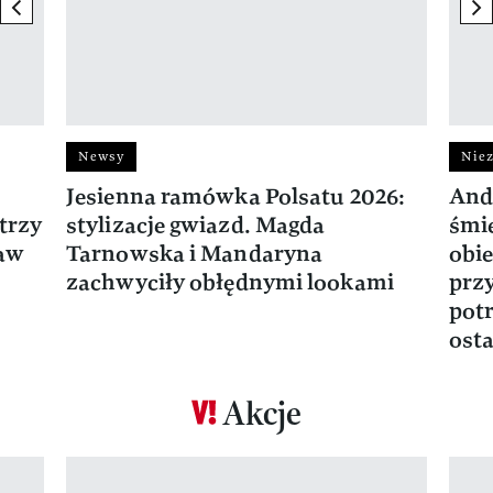
previous element
ne
Newsy
Niez
Jesienna ramówka Polsatu 2026:
And
trzy
stylizacje gwiazd. Magda
śmie
ław
Tarnowska i Mandaryna
obie
zachwyciły obłędnymi lookami
prz
potr
osta
Akcje
Pokazywanie elementu 1 z 17