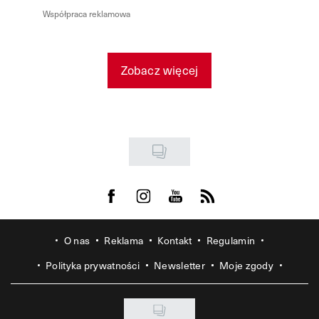
Współpraca reklamowa
Zobacz więcej
Visit us on Facebook
Visit us on Instagram
Visit us on Youtube
Visit us on Rss
O nas
Reklama
Kontakt
Regulamin
Polityka prywatności
Newsletter
Moje zgody