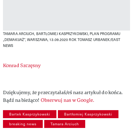
TAMARA ARCIUCH, BARTŁOMIEJ KASPRZYKOWSKI, PLAN PROGRAMU
„DEMAKIJAŻ”, WARSZAWA, 13.09.2020 ROK
TOMASZ URBANEK/EAST
NEWS
Authors
Konrad Szczęsny
Dziękujemy, że przeczytałaś/eś nasz artykuł do końca.
Bądź na bieżąco!
Obserwuj nas w Google.
Bartek Kasprzykowski
Bartłomiej Kasprzykowski
breaking news
Tamara Arciuch