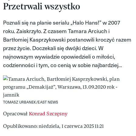
Przetrwali wszystko
VIVA!LIFESTYLE
VIVA!MAN
Poznali się na planie serialu „Halo Hans!” w 2007
roku. Zaiskrzyło. Z czasem Tamara Arciuch i
VIVA!PEOPLE POWER
Bartłomiej Kasprzykowski postanowili kroczyć razem
VIVA!ITAKA
przez życie. Doczekali się dwójki dzieci. W
najnowszym wywiadzie opowiedzieli o miłości,
MAGAZYN VIVA!
codzienności i tym, co cenią w sobie najbardziej...
TOMASZ URBANEK/EAST NEWS
Opracował
Konrad Szczęsny
Opublikowano: niedziela, 1 czerwca 2025 11:21