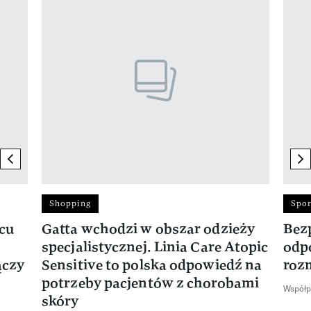
previous element
ne
Shopping
Spor
rcu
Gatta wchodzi w obszar odzieży
Bez
specjalistycznej. Linia Care Atopic
odp
ączy
Sensitive to polska odpowiedź na
roz
potrzeby pacjentów z chorobami
Współp
skóry