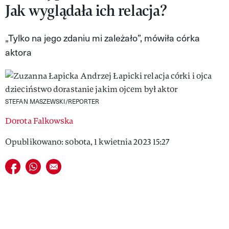
Jak wyglądała ich relacja?
VIVA!LIFESTYLE
VIVA!MAN
„Tylko na jego zdaniu mi zależało”, mówiła córka
aktora
VIVA!PEOPLE POWER
VIVA!ITAKA
MAGAZYN VIVA!
STEFAN MASZEWSKI/REPORTER
Dorota Falkowska
Opublikowano: sobota, 1 kwietnia 2023 15:27
Udostępnij na facebook
Udostępnij na whatsapp
E-mail do przyjaciela