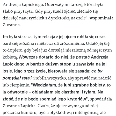
Andrzeja Łapickiego. Oderwały mi tarczę, która była
słabo przyszyta. Gdy przyszedł ojciec, zleciało się
dziesięć nauczycielek z dyrektorką na czele", wspominała
Zuzanna.
Im była starsza, tym relacja z jej ojcem robiła się coraz
bardziej złożona i niełatwa do zrozumienia. Udało jej się
to dopiero, gdy była już dorosłą i niezależną od mężczyzn
Wówczas dotarło do niej, że postać Andrzeja
kobietą.
Łapickiego w bardzo dużym stopniu zaważyła na jej
losie.
Idąc przez życie, kierowała się zasadą:
co by
pomyślał tata?
i robiła wszystko, aby sprawić mu radość
"Wiedziałam, że lubi zgrabne kobiety, to
lub cierpienie.
ja odwrotnie – objadałam się ciastkami i tyłam. Na
złość, że nie będę spełniać jego kryteriów",
opowiadała
Zuzanna Łapicka. Czuła, że ojciec wymaga od niej
poczucia humoru, bycia błyskotliwą i inteligentną, ale