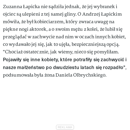
Zuzanna Łapicka nie sądziła jednak, że jej wybranek i
ojciec są ulepieni z tej samej gliny. O Andrzej Łapickim
mówiła, że był kobieciarzem, który zwraca uwagę na
piękne nogi aktorek, a o swoim mężu z kolei, że lubił się
przeglądać w zachwycie nad nim w oczach innych kobiet,
co wydawało jej się, jak to ujęła, bezpieczniejszą opcją.
"Chociaż ostatecznie, jak wiemy, nieco się pomyliłam.
Pojawiły się inne kobiety, które potrafiły się zachwycić i
nasze małżeństwo po dwudziestu latach się rozpadło"
,
podsumowała była żona Daniela Olbrychskiego.