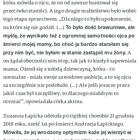
która mówiła o ojcu, że on od zawsze buntował się
przeciwko starości. A jego drugie małżeństwo było wobec
tego etapu sprzeciwem. „Dla niego to było upokorzenie,
To było dość brawurowe, ale
na które się nie godził. (...)
myślę, że wynikało też z ogromnej samotności ojca po
śmierci mojej mamy, bo choć ja bardzo starałam się
przy nim być, nie byłam w stanie zastąpić mu żony.
A
on żądał obecności non stop, tak jak to kiedyś zapewniała
mama. Ożenił się z młodą dziewczyną, która - co
normalne - miała swoje zawodowe ambicje, a to się ojcu
za szczególnie nie podobało. (…) Ale jeśli jeszcze przez
jakiś czas był szczęśliwy, to dlaczego miałabym to
oceniać”, opowiadała córka aktora.
Zuzanna Łapicka odeszła po ciężkiej chorobie 21 grudnia
2018 roku, sześć lat po śmierci Andrzeja Łapickiego.
Mówiła, że jej wrodzony optymizm każe jej wierzyć w