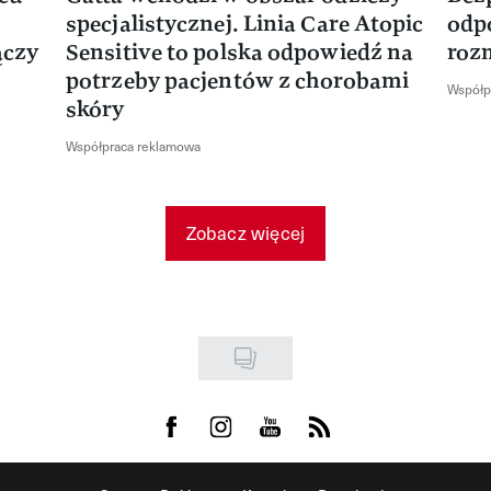
specjalistycznej. Linia Care Atopic
odp
ączy
Sensitive to polska odpowiedź na
roz
potrzeby pacjentów z chorobami
Współp
skóry
Współpraca reklamowa
Zobacz więcej
Visit us on Facebook
Visit us on Instagram
Visit us on Youtube
Visit us on Rss