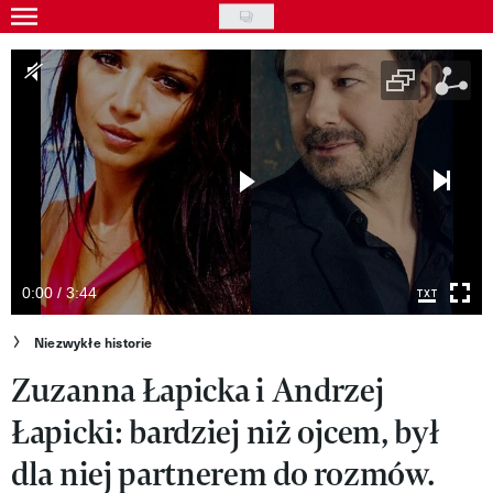
Skip
to
Gwiazdy
main
Ludzie
content
Moda
Uroda
Styl życia
Kultura
0:00 / 3:44
Wideo
Niezwykłe historie
Zuzanna Łapicka i Andrzej
Nasze akcje
Łapicki: bardziej niż ojcem, był
VIVA!ART
dla niej partnerem do rozmów.
VIVA!MODA