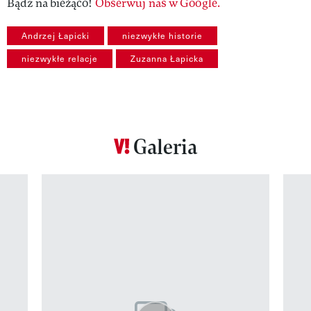
Bądź na bieżąco!
Obserwuj nas w Google.
Andrzej Łapicki
niezwykłe historie
niezwykłe relacje
Zuzanna Łapicka
Galeria
Pokazywanie elementu 1 z 12