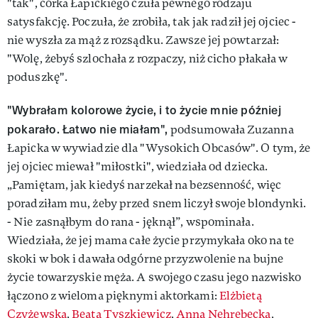
"tak", córka Łapickiego czuła pewnego rodzaju
satysfakcję. Poczuła, że zrobiła, tak jak radził jej ojciec -
nie wyszła za mąż z rozsądku. Zawsze jej powtarzał:
"Wolę, żebyś szlochała z rozpaczy, niż cicho płakała w
poduszkę".
"Wybrałam kolorowe życie, i to życie mnie później
pokarało. Łatwo nie miałam",
podsumowała Zuzanna
Łapicka w wywiadzie dla "Wysokich Obcasów". O tym, że
jej ojciec miewał "miłostki", wiedziała od dziecka.
„Pamiętam, jak kiedyś narzekał na bezsenność, więc
poradziłam mu, żeby przed snem liczył swoje blondynki.
- Nie zasnąłbym do rana - jęknął”, wspominała.
Wiedziała, że jej mama całe życie przymykała oko na te
skoki w bok i dawała odgórne przyzwolenie na bujne
życie towarzyskie męża. A swojego czasu jego nazwisko
łączono z wieloma pięknymi aktorkami:
Elżbietą
Czyżewską
,
Beatą Tyszkiewicz
,
Anną Nehrebecką
,