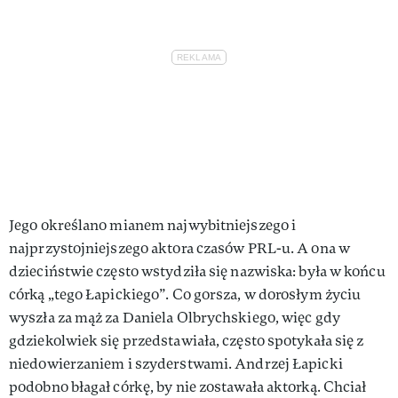
Jego określano mianem najwybitniejszego i
najprzystojniejszego aktora czasów PRL-u. A ona w
dzieciństwie często wstydziła się nazwiska: była w końcu
córką „tego Łapickiego”. Co gorsza, w dorosłym życiu
wyszła za mąż za Daniela Olbrychskiego, więc gdy
gdziekolwiek się przedstawiała, często spotykała się z
niedowierzaniem i szyderstwami. Andrzej Łapicki
podobno błagał córkę, by nie zostawała aktorką. Chciał