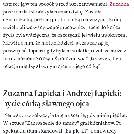
ustrzec ją w ten sposób przed rozczarowaniami.
Zuzanna
posłuchała i skończyła romanistykę. Została
dziennikarką, później producentką telewizyjną, którą
uwielbiali wszyscy współpracownicy. Tacie do końca
życia była wdzięczna, że oszczędził jej wielu upokorzeń.
Mówiła o nim, że nie lubił dzieci, a czas zaczął jej
poświęcać dopiero, gdy była nastolatką i czuł, że może z
nią na poziomie o czymś porozmawiać. Jak wyglądała
relacja między sławnym ojcem a jego córką?
Zuzanna Łapicka i Andrzej Łapicki:
bycie córką sławnego ojca
Pierwszy raz zobaczyła tatę na scenie, gdy miała pięć lat.
W sztuce "Zaproszenie do zamku" grał bliźniaków. Po
spektaklu tłum skandował „Ła-pic-ki”, a ona wtedy