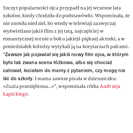
Szczyt popularności ojca przypadł na jej wczesne lata
szkolne, kiedy chodziła do podstawówki. Wspominała, że
nie znosiła niedziel, bo wtedy w telewizji zazwyczaj
wyświetlano jakiś film z jej tatą, najczęściej w
romantycznej scenie u boku jakiejś pięknej aktorki, a w
poniedziałek koledzy wytykali ją na korytarzach palcami.
Zawsze jak pojawiał się jakiś nowy film ojca, w którym
"
była tak zwana scena łóżkowa, albo się chociaż
całował, leciałam do mamy z pytaniem, czy mogę nie
iść do szkoły
. I mama zawsze pisała w dzienniczku:
»Zuzia przeziębiona…«”, wspominała córka
Andrzeja
Łapickiego
.