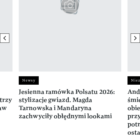
previous element
ne
Newsy
Niez
Jesienna ramówka Polsatu 2026:
And
trzy
stylizacje gwiazd. Magda
śmie
ław
Tarnowska i Mandaryna
obie
zachwyciły obłędnymi lookami
prz
potr
osta