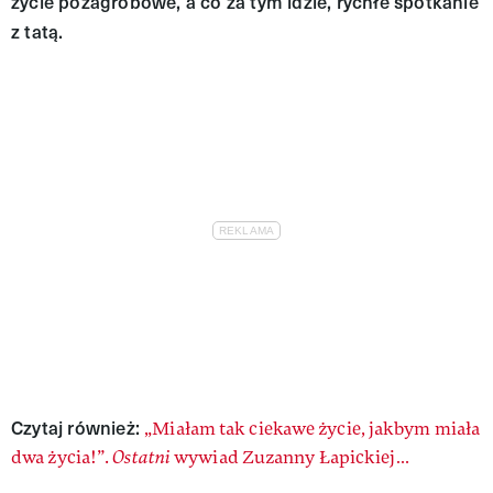
życie pozagrobowe, a co za tym idzie, rychłe spotkanie
z tatą.
Czytaj również:
„Miałam tak ciekawe życie, jakbym miała
dwa życia!”.
Ostatni
wywiad Zuzanny Łapickiej…