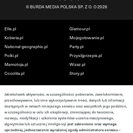
©
BURDA MEDIA POLSKA SP. Z O. O 2026
Elle.pl
Glamour.pl
Kobieta.pl
Mojegotowanie.pl
National-geographic.pl
Party.pl
Polki.pl
Przyslijprzepis.pl
Mamotoja.pl
Wizaz.pl
Cocolita.pl
Story.pl
Jakiekolwiek aktywności, w szczególności: pobieranie, zwielokrotnianie,
przechowywanie, lub inne wykorzystywanie treści, danych lub informacji
dostępnych w ramach niniejszego serwisu oraz wszystkich jego podstron,
w szczególności w celu ich eksploracji, zmierzającej do tworzenia,
rozwoju, modyfikacji i szkolenia systemów uczenia maszynowego,
algorytmów lub sztucznej inteligencji
jest zabronione oraz wymaga
uprzedniej, jednoznacznie wyrażonej zgody administratora serwisu –