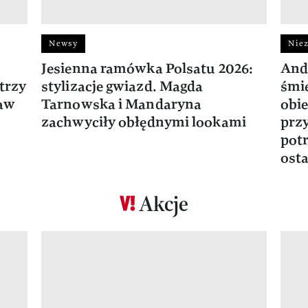
Newsy
Niez
Jesienna ramówka Polsatu 2026:
And
trzy
stylizacje gwiazd. Magda
śmie
ław
Tarnowska i Mandaryna
obie
zachwyciły obłędnymi lookami
prz
potr
osta
Akcje
Pokazywanie elementu 1 z 17