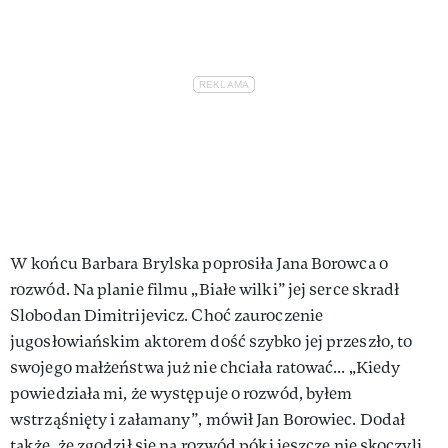
W końcu Barbara Brylska poprosiła Jana Borowca o
rozwód. Na planie filmu „Białe wilki” jej serce skradł
Slobodan Dimitrijevicz. Choć zauroczenie
jugosłowiańskim aktorem dość szybko jej przeszło, to
swojego małżeństwa już nie chciała ratować... „Kiedy
powiedziała mi, że występuje o rozwód, byłem
wstrząśnięty i załamany”, mówił Jan Borowiec. Dodał
także, że zgodził się na rozwód póki jeszcze nie skoczyli