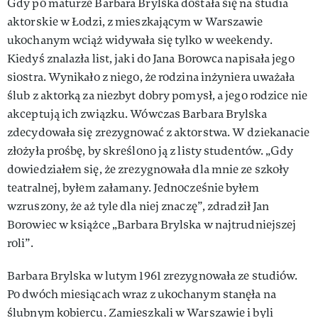
Gdy po maturze Barbara Brylska dostała się na studia
aktorskie w Łodzi, z mieszkającym w Warszawie
ukochanym wciąż widywała się tylko w weekendy.
Kiedyś znalazła list, jaki do Jana Borowca napisała jego
siostra. Wynikało z niego, że rodzina inżyniera uważała
ślub z aktorką za niezbyt dobry pomysł, a jego rodzice nie
akceptują ich związku. Wówczas Barbara Brylska
zdecydowała się zrezygnować z aktorstwa. W dziekanacie
złożyła prośbę, by skreślono ją z listy studentów. „Gdy
dowiedziałem się, że zrezygnowała dla mnie ze szkoły
teatralnej, byłem załamany. Jednocześnie byłem
wzruszony, że aż tyle dla niej znaczę”, zdradził Jan
Borowiec w książce „Barbara Brylska w najtrudniejszej
roli”.
Barbara Brylska w lutym 1961 zrezygnowała ze studiów.
Po dwóch miesiącach wraz z ukochanym stanęła na
ślubnym kobiercu. Zamieszkali w Warszawie i byli