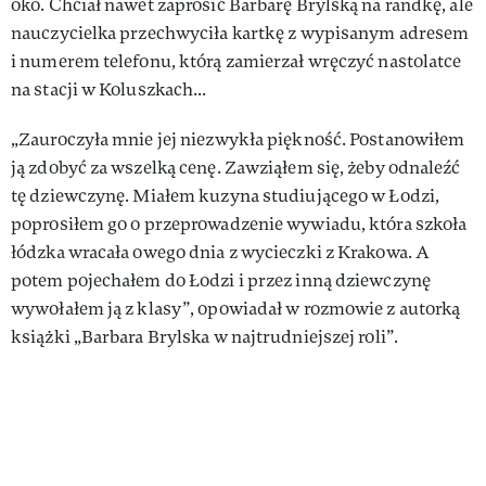
oko. Chciał nawet zaprosić Barbarę Brylską na randkę, ale
nauczycielka przechwyciła kartkę z wypisanym adresem
i numerem telefonu, którą zamierzał wręczyć nastolatce
na stacji w Koluszkach...
„Zauroczyła mnie jej niezwykła piękność. Postanowiłem
ją zdobyć za wszelką cenę. Zawziąłem się, żeby odnaleźć
tę dziewczynę. Miałem kuzyna studiującego w Łodzi,
poprosiłem go o przeprowadzenie wywiadu, która szkoła
łódzka wracała owego dnia z wycieczki z Krakowa. A
potem pojechałem do Łodzi i przez inną dziewczynę
wywołałem ją z klasy”, opowiadał w rozmowie z autorką
książki „Barbara Brylska w najtrudniejszej roli”.