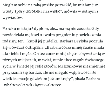
Mogłam sobie na taką prośbę pozwolić, bo miałam już
wtedy spory dorobek i nazwisko”, mówiła w jednym z
wywiadów.
Po roku miała już dyplom, ale... mamą nie została. Gdy
powiedziała mężowi o swoim pragnieniu powiększenia
rodziny, ten... kupił jej pudelka. Barbara Brylska poczuła
się wówczas odtrącona. „Barbara coraz mniej czasu miała
dla siebie i męża. On też coraz mniej chętnie bywał z nią w
różnych miejscach, mawiał, że nie chce zagubić własnego
życia w świetle jej reflektorów. Małżonkowie niezmiennie
przyjaźnili się bardzo, ale nie ulegało wątpliwości, że
wielkie emocje gdzieś im już umknęły”, pisała Barbara
Rybałtowska w książce o aktorce.