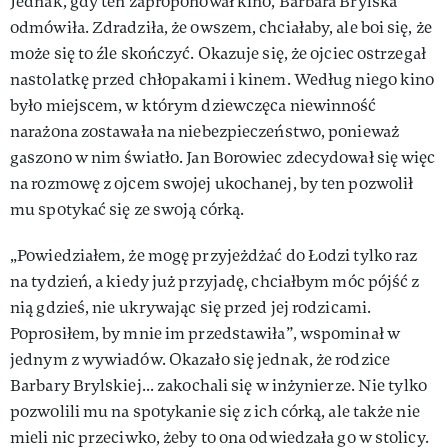
Jednak, gdy ten zaproponował kino, Barbara Brylska
odmówiła. Zdradziła, że owszem, chciałaby, ale boi się, że
może się to źle skończyć. Okazuje się, że ojciec ostrzegał
nastolatkę przed chłopakami i kinem. Według niego kino
było miejscem, w którym dziewczęca niewinność
narażona zostawała na niebezpieczeństwo, ponieważ
gaszono w nim światło. Jan Borowiec zdecydował się więc
na rozmowę z ojcem swojej ukochanej, by ten pozwolił
mu spotykać się ze swoją córką.
„Powiedziałem, że mogę przyjeżdżać do Łodzi tylko raz
na tydzień, a kiedy już przyjadę, chciałbym móc pójść z
nią gdzieś, nie ukrywając się przed jej rodzicami.
Poprosiłem, by mnie im przedstawiła”, wspominał w
jednym z wywiadów. Okazało się jednak, że rodzice
Barbary Brylskiej... zakochali się w inżynierze. Nie tylko
pozwolili mu na spotykanie się z ich córką, ale także nie
mieli nic przeciwko, żeby to ona odwiedzała go w stolicy.