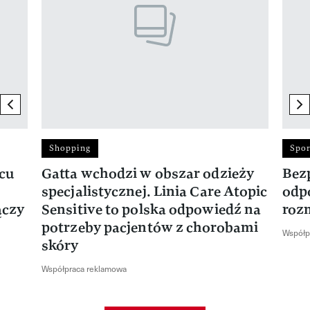
previous element
ne
Shopping
Spor
rcu
Gatta wchodzi w obszar odzieży
Bez
specjalistycznej. Linia Care Atopic
odp
ączy
Sensitive to polska odpowiedź na
roz
potrzeby pacjentów z chorobami
Współp
skóry
Współpraca reklamowa