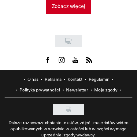
Zobacz więcej
Visit us on Facebook
Visit us on Instagram
Visit us on Youtube
Visit us on Rss
O nas
Reklama
Kontakt
Regulamin
Polityka prywatności
Newsletter
Moje zgody
Dalsze rozpowszechnianie tekstów, zdjęć i materiałów wideo
opublikowanych w serwisie w całości lub w części wymaga
uprzedniej zgody wydawcy.