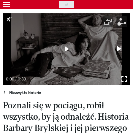
Skip
to
Gwiazdy
main
Ludzie
content
Moda
Uroda
Styl życia
Kultura
0:00 / 0:39
Wideo
Niezwykłe historie
Poznali się w pociągu, robił
Nasze akcje
wszystko, by ją odnaleźć. Historia
VIVA!ART
Barbary Brylskiej i jej pierwszego
VIVA!MODA