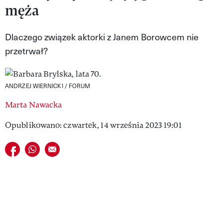
męża
VIVA!LIFESTYLE
VIVA!MAN
Dlaczego związek aktorki z Janem Borowcem nie
przetrwał?
VIVA!PEOPLE POWER
VIVA!ITAKA
ANDRZEJ WIERNICKI / FORUM
MAGAZYN VIVA!
Marta Nawacka
Opublikowano: czwartek, 14 września 2023 19:01
Udostępnij na facebook
Udostępnij na whatsapp
E-mail do przyjaciela