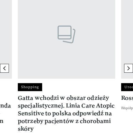
previous element
ne
Shopping
Uro
Gatta wchodzi w obszar odzieży
Ros
enda
specjalistycznej. Linia Care Atopic
Współp
-
Sensitive to polska odpowiedź na
en
potrzeby pacjentów z chorobami
skóry