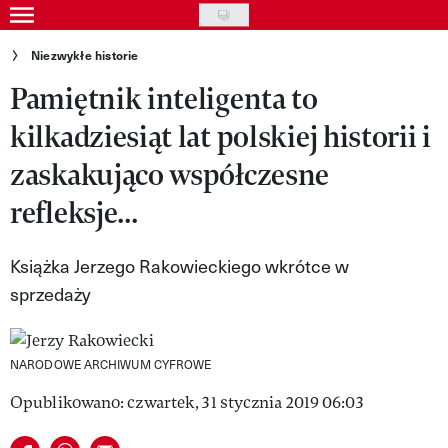
Skip
to
Gwiazdy
Niezwykłe historie
main
Pamiętnik inteligenta to
Ludzie
content
kilkadziesiąt lat polskiej historii i
Moda
zaskakująco współczesne
Uroda
refleksje...
Styl życia
Kultura
Książka Jerzego Rakowieckiego wkrótce w
sprzedaży
Wideo
Nasze akcje
NARODOWE ARCHIWUM CYFROWE
VIVA!ART
Opublikowano: czwartek, 31 stycznia 2019 06:03
VIVA!MODA
Udostępnij na facebook
Udostępnij na whatsapp
E-mail do przyjaciela