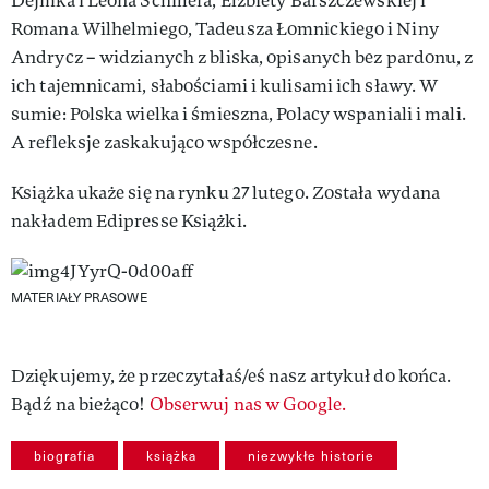
Dejmka i Leona Schillera, Elżbiety Barszczewskiej i
Romana Wilhelmiego, Tadeusza Łomnickiego i Niny
Andrycz – widzianych z bliska, opisanych bez pardonu, z
ich tajemnicami, słabościami i kulisami ich sławy. W
sumie: Polska wielka i śmieszna, Polacy wspaniali i mali.
A refleksje zaskakująco współczesne.
Książka ukaże się na rynku 27 lutego. Została wydana
nakładem Edipresse Książki.
MATERIAŁY PRASOWE
Dziękujemy, że przeczytałaś/eś nasz artykuł do końca.
Bądź na bieżąco!
Obserwuj nas w Google.
biografia
książka
niezwykłe historie