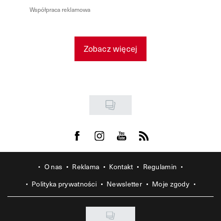
Współpraca reklamowa
Zobacz więcej
Visit us on Facebook
Visit us on Instagram
Visit us on Youtube
Visit us on Rss
O nas
Reklama
Kontakt
Regulamin
Polityka prywatności
Newsletter
Moje zgody