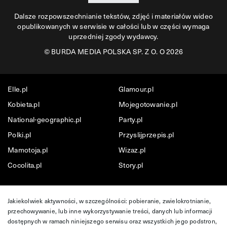
Dalsze rozpowszechnianie tekstów, zdjęć i materiałów wideo
opublikowanych w serwisie w całości lub w części wymaga
uprzedniej zgody wydawcy.
©
BURDA MEDIA POLSKA SP. Z O. O 2026
Elle.pl
Glamour.pl
Kobieta.pl
Mojegotowanie.pl
National-geographic.pl
Party.pl
Polki.pl
Przyslijprzepis.pl
Mamotoja.pl
Wizaz.pl
Cocolita.pl
Story.pl
Jakiekolwiek aktywności, w szczególności: pobieranie, zwielokrotnianie,
przechowywanie, lub inne wykorzystywanie treści, danych lub informacji
dostępnych w ramach niniejszego serwisu oraz wszystkich jego podstron,