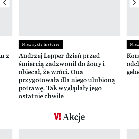
previous element
ne
Niezwykłe historie
Niez
ku z
Andrzej Lepper dzień przed
Kora
śmiercią zadzwonił do żony i
odch
obiecał, że wróci. Ona
gehe
przygotowała dla niego ulubioną
potrawę. Tak wyglądały jego
ostatnie chwile
Akcje
Pokazywanie elementu 1 z 17