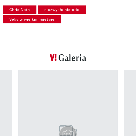
Chris Noth
niezwykłe historie
Seks w wielkim mieście
Galeria
Pokazywanie elementu 1 z 12