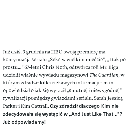
Już dziś, 9 grudnia na HBO swoją premierę ma
kontynuacja serialu „Seks w wielkim mieście”, „I tak po
prostu…” 67-letni Chris Noth, odtwórca roli Mr. Biga
udzielił właśnie wywiadu magazynowi
The Guardian
, w
którym zdradził kilka ciekawych informacji - m.in.
opowiedział o jak się wyraził „smutnej i niewygodnej”
rywalizacji pomiędzy gwiazdami serialu: Sarah Jessicą
Czy zdradził dlaczego Kim nie
Parker i Kim Cattrall.
zdecydowała się wystąpić w „And Just Like That…”?
Już odpowiadamy!