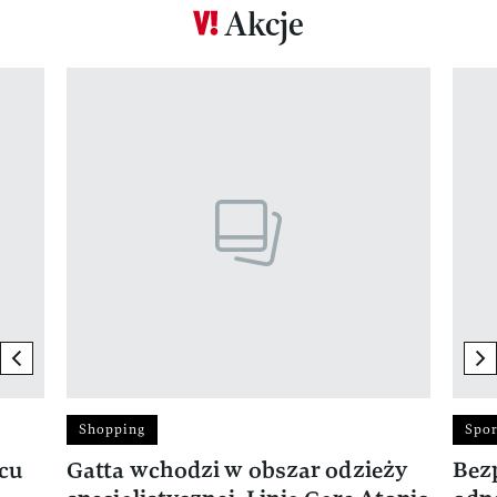
Akcje
Pokazywanie elementu 1 z 17
previous element
ne
Shopping
Spor
rcu
Gatta wchodzi w obszar odzieży
Bez