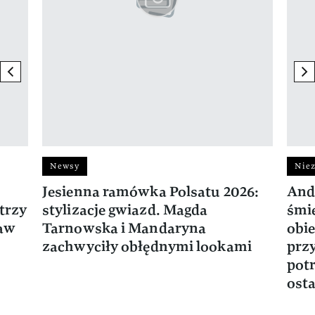
previous element
ne
Newsy
Niez
Jesienna ramówka Polsatu 2026:
And
trzy
stylizacje gwiazd. Magda
śmie
ław
Tarnowska i Mandaryna
obie
zachwyciły obłędnymi lookami
prz
potr
osta