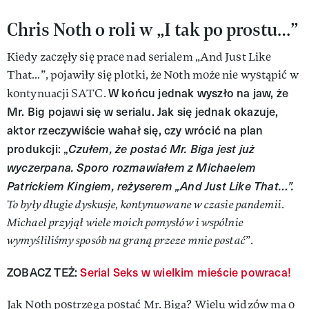
Chris Noth o roli w „I tak po prostu…”
Kiedy zaczęły się prace nad serialem „And Just Like
That…”, pojawiły się plotki, że Noth może nie wystąpić w
W końcu jednak wyszło na jaw, że
kontynuacji SATC.
Mr. Big pojawi się w serialu. Jak się jednak okazuje,
aktor rzeczywiście wahał się, czy wrócić na plan
produkcji: „
Czułem, że postać Mr. Biga jest już
wyczerpana. Sporo rozmawiałem z Michaelem
Patrickiem Kingiem, reżyserem „And Just Like That…”.
To były długie dyskusje, kontynuowane w czasie pandemii.
Michael przyjął wiele moich pomysłów i wspólnie
wymyśliliśmy sposób na graną przeze mnie postać
”.
ZOBACZ TEŻ:
Serial Seks w wielkim mieście powraca!
Jak Noth postrzega postać Mr. Biga? Wielu widzów ma o