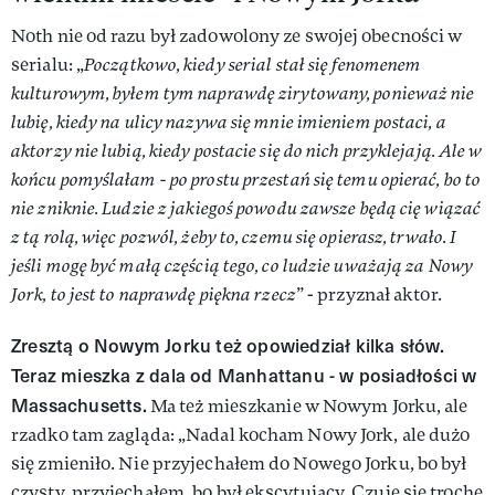
Noth nie od razu był zadowolony ze swojej obecności w
serialu: „
Początkowo, kiedy serial stał się fenomenem
kulturowym, byłem tym naprawdę zirytowany, ponieważ nie
lubię, kiedy na ulicy nazywa się mnie imieniem postaci, a
aktorzy nie lubią, kiedy postacie się do nich przyklejają. Ale w
końcu pomyślałam - po prostu przestań się temu opierać, bo to
nie zniknie. Ludzie z jakiegoś powodu zawsze będą cię wiązać
z tą rolą, więc pozwól, żeby to, czemu się opierasz, trwało. I
jeśli mogę być małą częścią tego, co ludzie uważają za Nowy
Jork, to jest to naprawdę piękna rzecz
” - przyznał aktor.
Zresztą o Nowym Jorku też opowiedział kilka słów.
Teraz mieszka z dala od Manhattanu - w posiadłości w
Massachusetts.
Ma też mieszkanie w Nowym Jorku, ale
rzadko tam zagląda: „Nadal kocham Nowy Jork, ale dużo
się zmieniło. Nie przyjechałem do Nowego Jorku, bo był
czysty, przyjechałem, bo był ekscytujący. Czuję się trochę