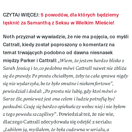
CZYTAJ WIĘCEJ:
5 powodów, dla których będziemy
tęsknić za Samanthą z Seksu w Wielkim Mieście!
Noth przyznał w wywiadzie, że nie ma pojęcia, co myśli
Cattrall, kiedy został poproszony o komentarz na
temat trwających podobno od dawna niesnasek
między Parker i Cattrall:
„
Wiem, że jestem bardzo blisko z
Sarah Jessicą i to, co podobno mówi Cattrall nawet nie zbliża
się do prawdy. Po prostu chciałbym, żeby ta cała sprawa nigdy
się nie wydarzyła, bo to było smutne i niekomfortowe”,
powiedział i dodał: „Po prostu nie lubię, gdy ktoś mówi o
Sarze źle, ponieważ jest ona celem i ludzie potrafią być
paskudni. Czuję się bardzo opiekuńczy wobec niej i nie byłem
z tego powodu szczęśliwy
”. Powiedział też, że nie wie,
dlaczego Cattrall zdecydowała się odejść z serialu:
„
Lubiłem ją, myślałem, że była cudowna w serialu, a