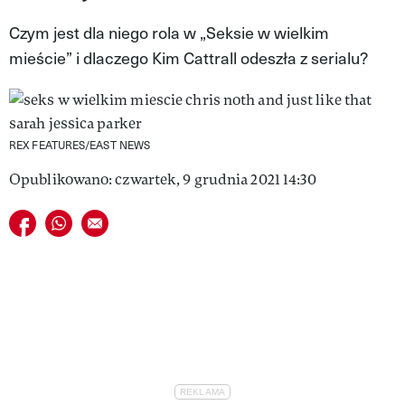
VIVA!LIFESTYLE
Czym jest dla niego rola w „Seksie w wielkim
mieście” i dlaczego Kim Cattrall odeszła z serialu?
VIVA!MAN
VIVA!PEOPLE POWER
VIVA!ITAKA
REX FEATURES/EAST NEWS
MAGAZYN VIVA!
Opublikowano: czwartek, 9 grudnia 2021 14:30
Udostępnij na facebook
Udostępnij na whatsapp
E-mail do przyjaciela