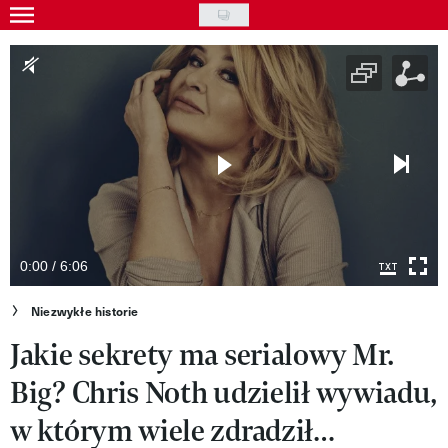
Skip
to
Gwiazdy
main
Ludzie
content
Moda
Uroda
Styl życia
Kultura
0:00 / 6:06
Wideo
Niezwykłe historie
Jakie sekrety ma serialowy Mr.
Nasze akcje
Big? Chris Noth udzielił wywiadu,
VIVA!ART
w którym wiele zdradził…
VIVA!MODA