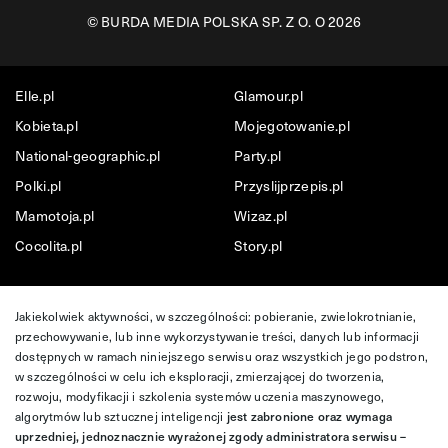
©
BURDA MEDIA POLSKA SP. Z O. O 2026
Elle.pl
Glamour.pl
Kobieta.pl
Mojegotowanie.pl
National-geographic.pl
Party.pl
Polki.pl
Przyslijprzepis.pl
Mamotoja.pl
Wizaz.pl
Cocolita.pl
Story.pl
Jakiekolwiek aktywności, w szczególności: pobieranie, zwielokrotnianie,
przechowywanie, lub inne wykorzystywanie treści, danych lub informacji
dostępnych w ramach niniejszego serwisu oraz wszystkich jego podstron,
w szczególności w celu ich eksploracji, zmierzającej do tworzenia,
rozwoju, modyfikacji i szkolenia systemów uczenia maszynowego,
algorytmów lub sztucznej inteligencji
jest zabronione oraz wymaga
uprzedniej, jednoznacznie wyrażonej zgody administratora serwisu –