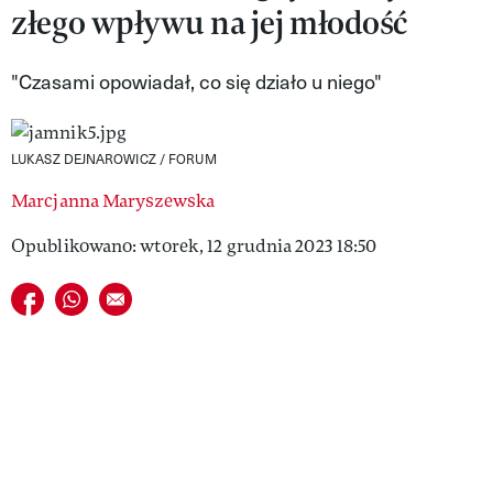
złego wpływu na jej młodość
VIVA!LIFESTYLE
VIVA!MAN
"Czasami opowiadał, co się działo u niego"
VIVA!PEOPLE POWER
LUKASZ DEJNAROWICZ / FORUM
VIVA!ITAKA
Marcjanna Maryszewska
MAGAZYN VIVA!
Opublikowano: wtorek, 12 grudnia 2023 18:50
Udostępnij na facebook
Udostępnij na whatsapp
E-mail do przyjaciela