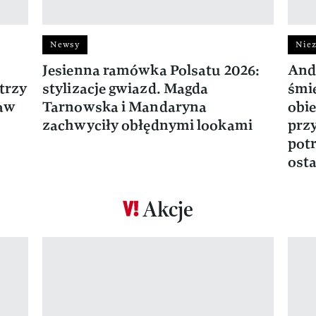
Newsy
Niez
Jesienna ramówka Polsatu 2026:
And
trzy
stylizacje gwiazd. Magda
śmie
ław
Tarnowska i Mandaryna
obie
zachwyciły obłędnymi lookami
prz
potr
osta
Akcje
Pokazywanie elementu 1 z 17