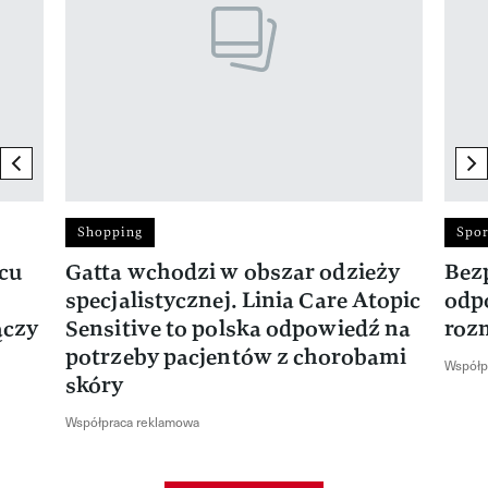
previous element
ne
Shopping
Spor
rcu
Gatta wchodzi w obszar odzieży
Bez
specjalistycznej. Linia Care Atopic
odp
ączy
Sensitive to polska odpowiedź na
roz
potrzeby pacjentów z chorobami
Współp
skóry
Współpraca reklamowa