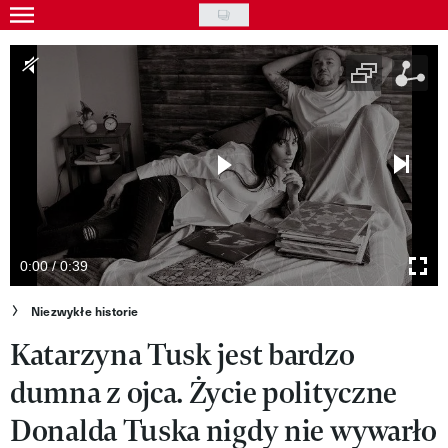
Skip
to
Gwiazdy
main
Ludzie
content
Moda
Uroda
Styl życia
Kultura
0:00 / 0:39
Wideo
Niezwykłe historie
Katarzyna Tusk jest bardzo
Nasze akcje
dumna z ojca. Życie polityczne
VIVA!ART
Donalda Tuska nigdy nie wywarło
VIVA!MODA