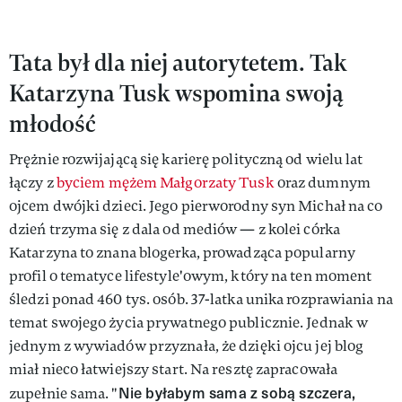
Tata był dla niej autorytetem. Tak
Katarzyna Tusk wspomina swoją
młodość
Prężnie rozwijającą się karierę polityczną od wielu lat
łączy z
byciem mężem Małgorzaty Tusk
oraz dumnym
ojcem dwójki dzieci. Jego pierworodny syn Michał na co
dzień trzyma się z dala od mediów — z kolei córka
Katarzyna to znana blogerka, prowadząca popularny
profil o tematyce lifestyle'owym, który na ten moment
śledzi ponad 460 tys. osób. 37-latka unika rozprawiania na
temat swojego życia prywatnego publicznie. Jednak w
jednym z wywiadów przyznała, że dzięki ojcu jej blog
miał nieco łatwiejszy start. Na resztę zapracowała
Nie byłabym sama z sobą szczera,
zupełnie sama. "