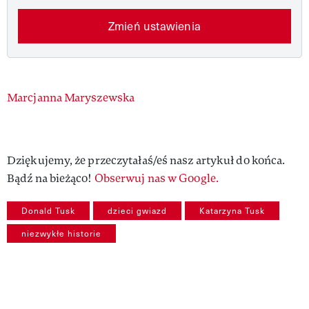
Zmień ustawienia
Authors
Marcjanna Maryszewska
Dziękujemy, że przeczytałaś/eś nasz artykuł do końca.
Bądź na bieżąco!
Obserwuj nas w Google.
Donald Tusk
dzieci gwiazd
Katarzyna Tusk
niezwykłe historie