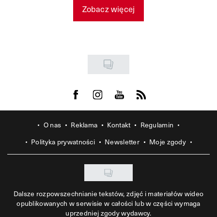
Zobacz więcej
Visit us on Facebook
Visit us on Instagram
Visit us on Youtube
Visit us on Rss
O nas
Reklama
Kontakt
Regulamin
Polityka prywatności
Newsletter
Moje zgody
Dalsze rozpowszechnianie tekstów, zdjęć i materiałów wideo
opublikowanych w serwisie w całości lub w części wymaga
uprzedniej zgody wydawcy.