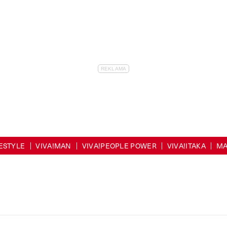
FESTYLE
VIVA!MAN
VIVA!PEOPLE POWER
VIVA!ITAKA
MA