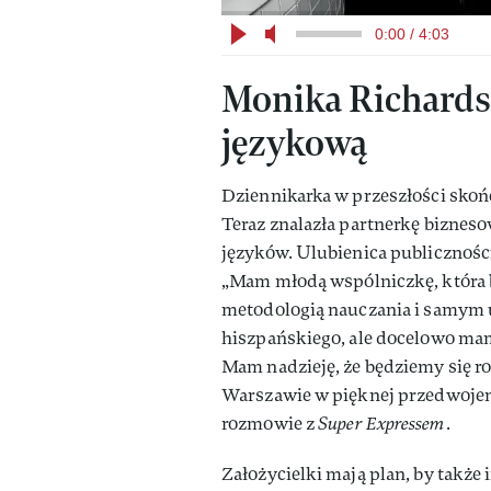
0:00 / 4:03
Monika Richards
językową
Dziennikarka w przeszłości skońc
Teraz znalazła partnerkę bizneso
języków. Ulubienica publiczności
„Mam młodą wspólniczkę, która b
metodologią nauczania i samym u
hiszpańskiego, ale docelowo mam
Mam nadzieję, że będziemy się r
Warszawie w pięknej przedwojen
rozmowie z
Super Expressem
.
Założycielki mają plan, by także