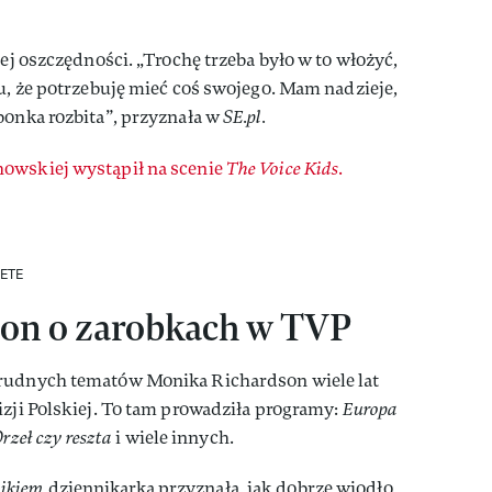
jej oszczędności. „Trochę trzeba było w to włożyć,
iu, że potrzebuję mieć coś swojego. Mam nadzieje,
bonka rozbita”, przyznała w
SE.pl.
owskiej wystąpił na scenie
The Voice Kids
.
LETE
on o zarobkach w TVP
trudnych tematów Monika Richardson wiele lat
izji Polskiej. To tam prowadziła programy:
Europa
Orzeł czy reszta
i wiele innych.
ikiem
dziennikarka przyznała, jak dobrze wiodło