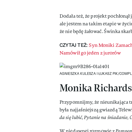
Dodała też, że projekt pochłonął 
ale jestem na takim etapie w życ
że nie będę żałować. Świnka skar
CZYTAJ TEŻ:
Syn Moniki Zamach
Namówił go jeden z jurorów
AGNIESZKA KULESZA I ŁUKASZ PIK/COMP
Monika Richards
Przypomnijmy, że nieunikająca 
była najjaśniejszą gwiazdą Telew
da się lubić, Pytanie na śniadanie, 
W niedawnej rozmowie z
Pompon