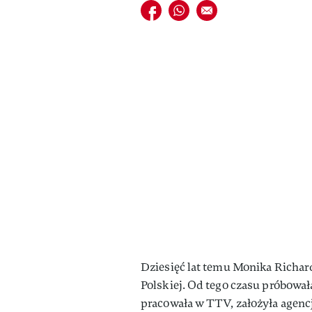
Udostępnij na facebook
Udostępnij na whatsapp
E-mail do przyjaciela
Dziesięć lat temu Monika Richar
Polskiej. Od tego czasu próbował
pracowała w TTV, założyła agencj