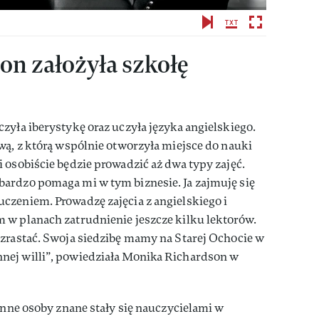
on założyła szkołę
zyła iberystykę oraz uczyła języka angielskiego.
wą, z którą wspólnie otworzyła miejsce do nauki
 osobiście będzie prowadzić aż dwa typy zajęć.
ardzo pomaga mi w tym biznesie. Ja zajmuję się
czeniem. Prowadzę zajęcia z angielskiego i
 w planach zatrudnienie jeszcze kilku lektorów.
ozrastać. Swoja siedzibę mamy na Starej Ochocie w
nej willi”, powiedziała Monika Richardson w
 inne osoby znane stały się nauczycielami w