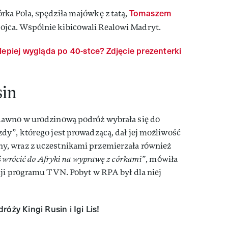
Tomaszem
ka Pola, spędziła majówkę z tatą,
ę ojca. Wspólnie kibicowali Realowi Madryt.
lepiej wygląda po 40-stce? Zdjęcie prezenterki
sin
dawno w urodzinową podróż wybrała się do
dy”, którego jest prowadzącą, dał jej możliwość
, wraz z uczestnikami przemierzała również
 wrócić do Afryki na wyprawę z córkami”
, mówiła
cji programu TVN. Pobyt w RPA był dla niej
óży Kingi Rusin i Igi Lis!