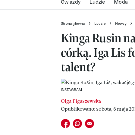
Gwiazdy
Ludzie
Moda
Strona główna
Ludzie
Newsy
Kinga Rusin na
córką. Iga Lis
talent?
INSTAGRAM
Olga Figaszewska
Opublikowano: sobota, 6 maja 2017
Udostępnij na facebook
Udostępnij na whatsapp
E-mail do przyjaciela