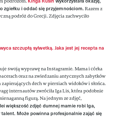
Kinga Rusin
wykorzystała okazję,
im podróżom.
o zgiełku i oddać się przyjemnościom.
Razem z
tyczną podróż do Grecji. Zdjęcia zachwyciło
yca szczupłą sylwetką. Jaka jest jej recepta na
nuje swoją wyprawę na Instagramie. Mama i córka
 spacerach oraz na zwiedzaniu antycznych zabytków
m zapierających dech w piersiach widoków i słońca.
Uwagę internautów zwróciła Iga Lis, która podobnie
nienaganną figurą. Na jednym ze zdjęć,
lei większość zdjęć dumnej mamie robi Iga,
 talent. Może powinna profesjonalnie zająć się