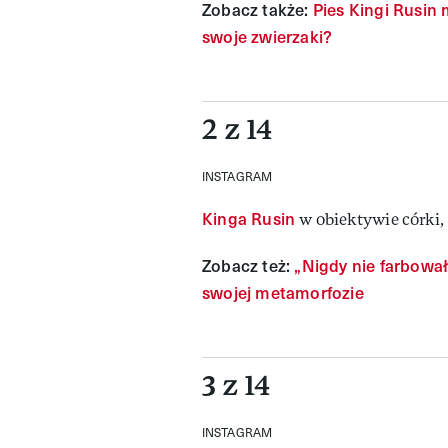
Zobacz także:
Pies Kingi Rusin
swoje zwierzaki?
2 z 14
INSTAGRAM
Kinga Rusin
w obiektywie córki,
Zobacz też:
„Nigdy nie farbowa
swojej metamorfozie
3 z 14
INSTAGRAM