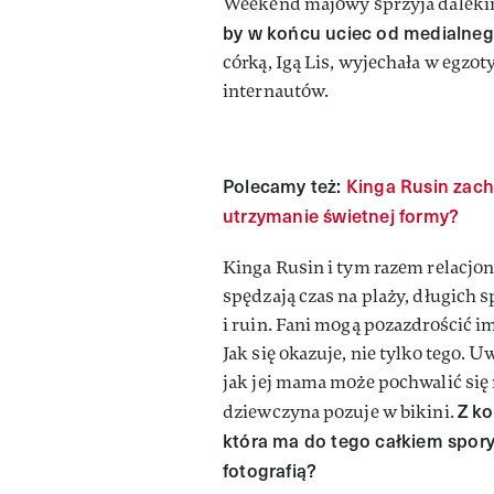
Weekend majowy sprzyja dalek
by w końcu uciec od medialneg
córką, Igą Lis, wyjechała w egzo
internautów.
Polecamy też:
Kinga Rusin zachw
utrzymanie świetnej formy?
Kinga Rusin i tym razem relacjo
spędzają czas na plaży, długich
i ruin. Fani mogą pozazdrościć i
Jak się okazuje, nie tylko tego. 
jak jej mama może pochwalić się 
Z ko
dziewczyna pozuje w bikini.
która ma do tego całkiem spory
fotografią?