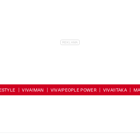
FESTYLE
VIVA!MAN
VIVA!PEOPLE POWER
VIVA!ITAKA
MA