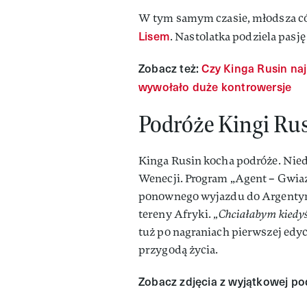
W tym samym czasie, młodsza cór
Lisem
. Nastolatka podziela pasj
Zobacz też:
Czy Kinga Rusin naj
wywołało duże kontrowersje
Podróże Kingi Ru
Kinga Rusin kocha podróże. Nie
Wenecji. Program „Agent – Gwiaz
ponownego wyjazdu do Argentyny
tereny Afryki.
„Chciałabym kiedyś
tuż po nagraniach pierwszej edy
przygodą życia.
Zobacz zdjęcia z wyjątkowej podr