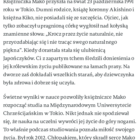
Księżniczka Mako przyszła na świat 23 października 1991
roku w Tokio. Dumni rodzice, książę koronny Akishino i
księżna Kiko, nie posiadali się ze szczęścia. Ojciec, jak
tylko zobaczył upragnioną córkę wygłosił nad kołyską
znamienne słowa: „Krocz przez życie naturalnie, nie
przyozdabiając się i nie tracąc swego naturalnego
piękna”. Kiedy dorastała stała się ulubienicą
Japończyków. Ci z zapartym tchem śledzili doniesienia o
jej królewskim życiu publikowane na łamach prasy. Na
dworze zaś dokładali wszelkich starań, aby dziewczynka
była zdrowa i dobrze się uczyła.
Świetne wyniki w nauce pozwoliły księżniczce Mako
rozpocząć studia na Międzynarodowym Uniwersytecie
Chrześcijańskim w Tokio. Nikt jednak nie spodziewał
się, że nauka na uczelni wywróci jej życie do góry nogami.
To właśnie podczas studiowania poznała miłość swojego
życia. Był rok 2012. Chłopakiem, który skradł serce Mako