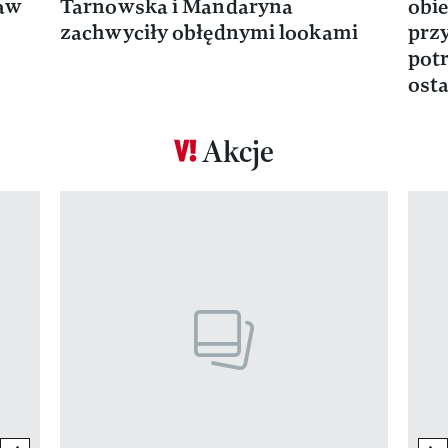
ław
Tarnowska i Mandaryna
obie
zachwyciły obłędnymi lookami
prz
potr
osta
Akcje
Pokazywanie elementu 1 z 17