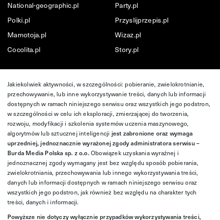
National-geographic.pl
Party.pl
Polki.pl
Przyslijprzepis.pl
Mamotoja.pl
Wizaz.pl
Cocolita.pl
Story.pl
Jakiekolwiek aktywności, w szczególności: pobieranie, zwielokrotnianie,
przechowywanie, lub inne wykorzystywanie treści, danych lub informacji
dostępnych w ramach niniejszego serwisu oraz wszystkich jego podstron,
w szczególności w celu ich eksploracji, zmierzającej do tworzenia,
rozwoju, modyfikacji i szkolenia systemów uczenia maszynowego,
algorytmów lub sztucznej inteligencji
jest zabronione oraz wymaga
uprzedniej, jednoznacznie wyrażonej zgody administratora serwisu –
Burda Media Polska sp. z o.o.
Obowiązek uzyskania wyraźnej i
jednoznacznej zgody wymagany jest bez względu sposób pobierania,
zwielokrotniania, przechowywania lub innego wykorzystywania treści,
danych lub informacji dostępnych w ramach niniejszego serwisu oraz
wszystkich jego podstron, jak również bez względu na charakter tych
treści, danych i informacji.
Powyższe nie dotyczy wyłącznie przypadków wykorzystywania treści,