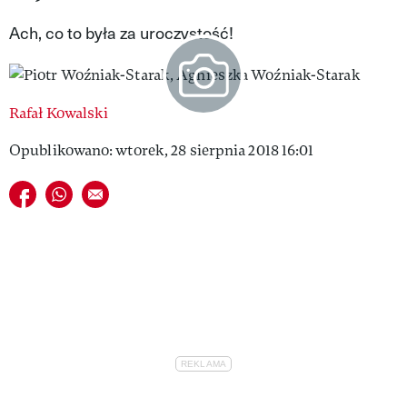
VIVA!LIFESTYLE
Ach, co to była za uroczystość!
VIVA!MAN
VIVA!PEOPLE POWER
Rafał Kowalski
VIVA!ITAKA
Opublikowano: wtorek, 28 sierpnia 2018 16:01
MAGAZYN VIVA!
Udostępnij na facebook
Udostępnij na whatsapp
E-mail do przyjaciela