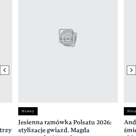
previous element
ne
Newsy
Niez
Jesienna ramówka Polsatu 2026:
And
trzy
stylizacje gwiazd. Magda
śmie