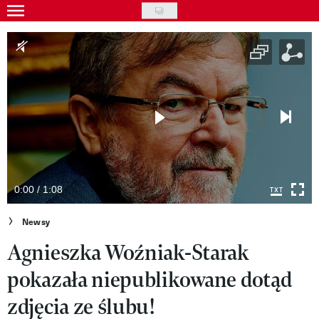
Skip
to
Gwiazdy
main
Ludzie
content
Moda
Uroda
Styl życia
Kultura
0:00 / 1:08
Wideo
Newsy
Agnieszka Woźniak-Starak
Nasze akcje
pokazała niepublikowane dotąd
VIVA!ART
zdjęcia ze ślubu!
VIVA!MODA