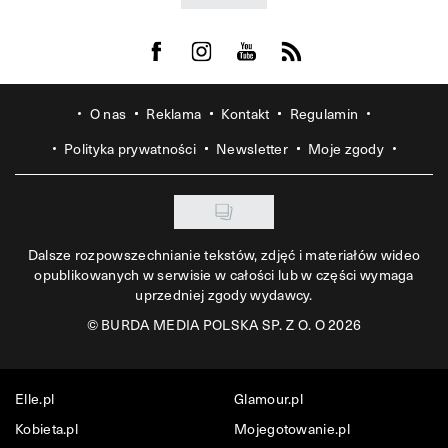
Visit us on Facebook
Visit us on Instagram
Visit us on Youtube
Visit us on Rss
O nas
Reklama
Kontakt
Regulamin
Polityka prywatności
Newsletter
Moje zgody
Dalsze rozpowszechnianie tekstów, zdjęć i materiałów wideo
opublikowanych w serwisie w całości lub w części wymaga
uprzedniej zgody wydawcy.
©
BURDA MEDIA POLSKA SP. Z O. O 2026
Elle.pl
Glamour.pl
Kobieta.pl
Mojegotowanie.pl