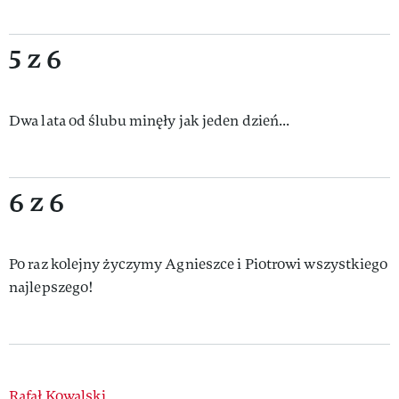
5 z 6
Dwa lata od ślubu minęły jak jeden dzień...
6 z 6
Po raz kolejny życzymy Agnieszce i Piotrowi wszystkiego
najlepszego!
Authors
Rafał Kowalski