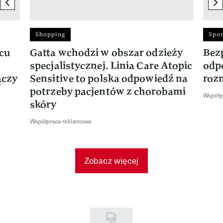
previous element
ne
Shopping
Spor
rcu
Gatta wchodzi w obszar odzieży
Bez
specjalistycznej. Linia Care Atopic
odp
ączy
Sensitive to polska odpowiedź na
roz
potrzeby pacjentów z chorobami
Współp
skóry
Współpraca reklamowa
Zobacz więcej