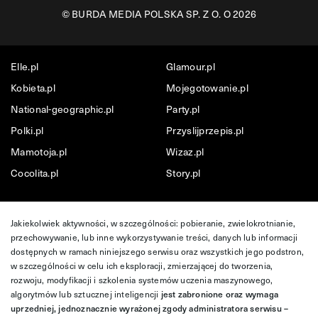
©
BURDA MEDIA POLSKA SP. Z O. O 2026
Elle.pl
Glamour.pl
Kobieta.pl
Mojegotowanie.pl
National-geographic.pl
Party.pl
Polki.pl
Przyslijprzepis.pl
Mamotoja.pl
Wizaz.pl
Cocolita.pl
Story.pl
Jakiekolwiek aktywności, w szczególności: pobieranie, zwielokrotnianie,
przechowywanie, lub inne wykorzystywanie treści, danych lub informacji
dostępnych w ramach niniejszego serwisu oraz wszystkich jego podstron,
w szczególności w celu ich eksploracji, zmierzającej do tworzenia,
rozwoju, modyfikacji i szkolenia systemów uczenia maszynowego,
algorytmów lub sztucznej inteligencji
jest zabronione oraz wymaga
uprzedniej, jednoznacznie wyrażonej zgody administratora serwisu –