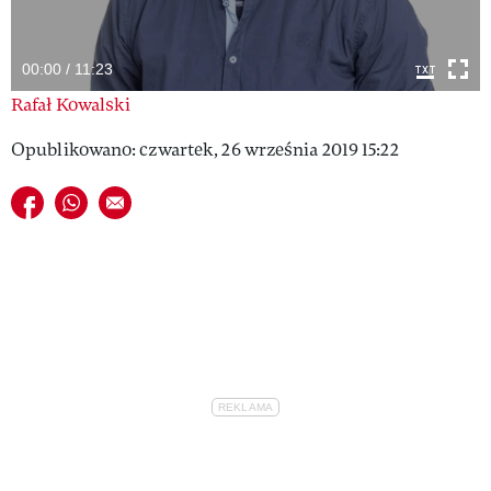
VIVA!LIFESTYLE
00:00 / 11:23
VIVA!MAN
Rafał Kowalski
VIVA!PEOPLE POWER
Opublikowano: czwartek, 26 września 2019 15:22
VIVA!ITAKA
Udostępnij na facebook
Udostępnij na whatsapp
E-mail do przyjaciela
MAGAZYN VIVA!