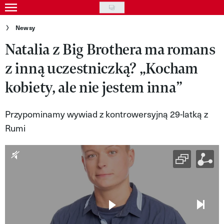
Skip
to
Gwiazdy
Newsy
main
Natalia z Big Brothera ma romans
Ludzie
content
z inną uczestniczką? „Kocham
Moda
kobiety, ale nie jestem inna”
Uroda
Styl życia
Przypominamy wywiad z kontrowersyjną 29-latką z
Rumi
Kultura
Wideo
Nasze akcje
VIVA!ART
VIVA!MODA