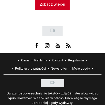
Zobacz więcej
Visit us on Facebook
Visit us on Instagram
Visit us on Youtube
Visit us on Rss
O nas
Reklama
Kontakt
Regulamin
Polityka prywatności
Newsletter
Moje zgody
Dalsze rozpowszechnianie tekstów, zdjęć i materiałów wideo
opublikowanych w serwisie w całości lub w części wymaga
uprzedniej zgody wydawcy.