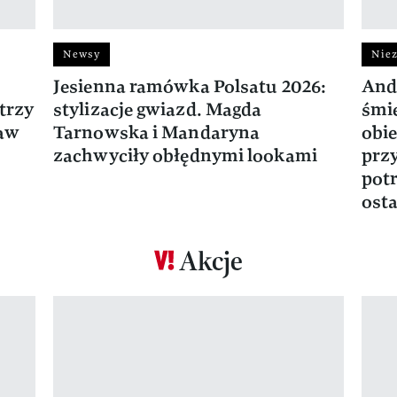
Newsy
Niez
Jesienna ramówka Polsatu 2026:
And
trzy
stylizacje gwiazd. Magda
śmie
ław
Tarnowska i Mandaryna
obie
zachwyciły obłędnymi lookami
prz
potr
osta
Akcje
Pokazywanie elementu 1 z 17