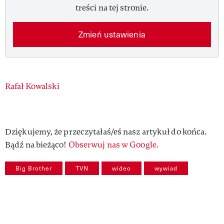
treści na tej stronie.
Zmień ustawienia
Authors
Rafał Kowalski
Dziękujemy, że przeczytałaś/eś nasz artykuł do końca.
Bądź na bieżąco!
Obserwuj nas w Google.
Big Brother
TVN
wideo
wywiad