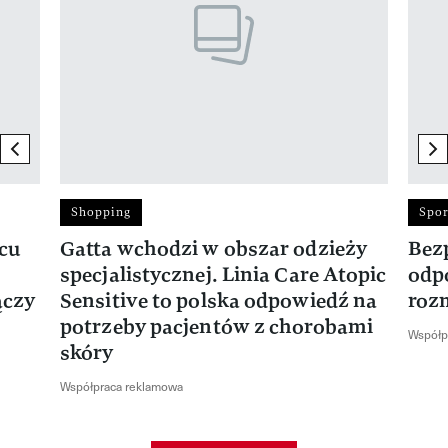
previous element
ne
Shopping
Spor
rcu
Gatta wchodzi w obszar odzieży
Bez
specjalistycznej. Linia Care Atopic
odp
ączy
Sensitive to polska odpowiedź na
roz
potrzeby pacjentów z chorobami
Współp
skóry
Współpraca reklamowa