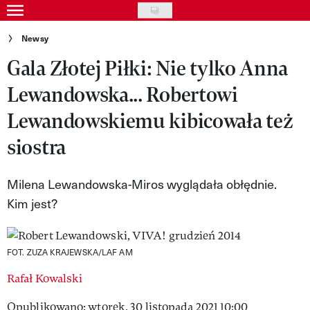
Skip
to
Gwiazdy
Newsy
main
Gala Złotej Piłki: Nie tylko Anna
Ludzie
content
Lewandowska... Robertowi
Moda
Lewandowskiemu kibicowała też
Uroda
siostra
Styl życia
Kultura
Milena Lewandowska-Miros wyglądała obłędnie.
Kim jest?
Wideo
Nasze akcje
FOT. ZUZA KRAJEWSKA/LAF AM
VIVA!ART
Rafał Kowalski
VIVA!MODA
Opublikowano: wtorek, 30 listopada 2021 10:00