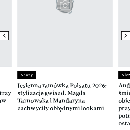
previous element
ne
Newsy
Niez
Jesienna ramówka Polsatu 2026:
And
trzy
stylizacje gwiazd. Magda
śmie
ław
Tarnowska i Mandaryna
obie
zachwyciły obłędnymi lookami
prz
potr
osta