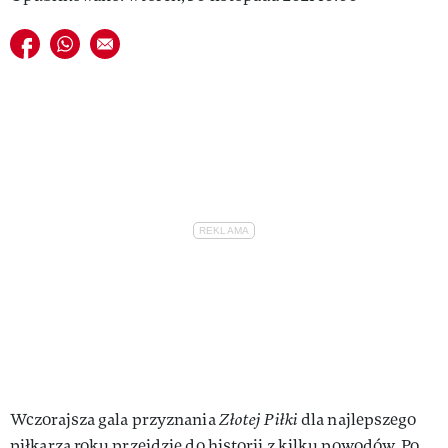
VIVA!LIFESTYLE
Udostępnij na facebook
Udostępnij na whatsapp
E-mail do przyjaciela
VIVA!MAN
VIVA!PEOPLE POWER
VIVA!ITAKA
MAGAZYN VIVA!
Wczorajsza gala przyznania
Złotej Piłki
dla najlepszego
piłkarza roku przejdzie do historii z kilku powodów. Po