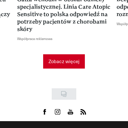
specjalistycznej. Linia Care Atopic
odp
ączy
Sensitive to polska odpowiedź na
roz
potrzeby pacjentów z chorobami
Współp
skóry
Współpraca reklamowa
Zobacz więcej
Visit us on Facebook
Visit us on Instagram
Visit us on Youtube
Visit us on Rss