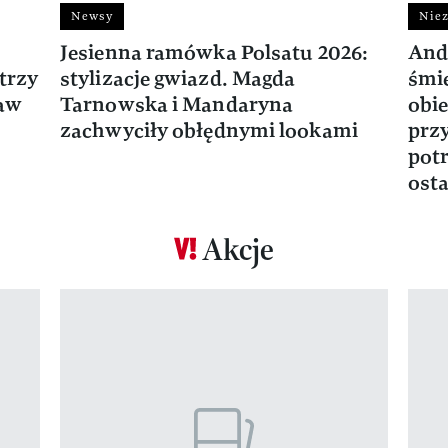
Newsy
Niez
Jesienna ramówka Polsatu 2026:
And
trzy
stylizacje gwiazd. Magda
śmie
ław
Tarnowska i Mandaryna
obie
zachwyciły obłędnymi lookami
prz
potr
osta
Akcje
Pokazywanie elementu 1 z 17