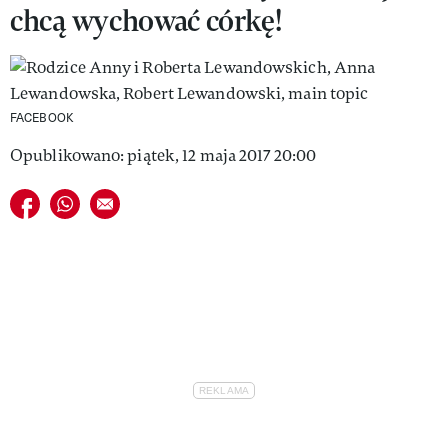
chcą wychować córkę!
VIVA!LIFESTYLE
VIVA!MAN
VIVA!PEOPLE POWER
FACEBOOK
VIVA!ITAKA
Opublikowano: piątek, 12 maja 2017 20:00
MAGAZYN VIVA!
Udostępnij na facebook
Udostępnij na whatsapp
E-mail do przyjaciela