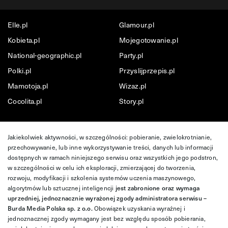
Elle.pl
Glamour.pl
Kobieta.pl
Mojegotowanie.pl
National-geographic.pl
Party.pl
Polki.pl
Przyslijprzepis.pl
Mamotoja.pl
Wizaz.pl
Cocolita.pl
Story.pl
Jakiekolwiek aktywności, w szczególności: pobieranie, zwielokrotnianie,
przechowywanie, lub inne wykorzystywanie treści, danych lub informacji
dostępnych w ramach niniejszego serwisu oraz wszystkich jego podstron,
w szczególności w celu ich eksploracji, zmierzającej do tworzenia,
rozwoju, modyfikacji i szkolenia systemów uczenia maszynowego,
algorytmów lub sztucznej inteligencji
jest zabronione oraz wymaga
uprzedniej, jednoznacznie wyrażonej zgody administratora serwisu –
Burda Media Polska sp. z o.o.
Obowiązek uzyskania wyraźnej i
jednoznacznej zgody wymagany jest bez względu sposób pobierania,