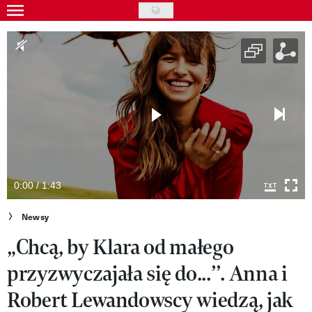
Skip
to
Gwiazdy
main
Ludzie
content
Moda
Uroda
Styl życia
Kultura
0:00 / 1:43
Wideo
Newsy
„Chcą, by Klara od małego
Nasze akcje
przyzwyczajała się do...’’. Anna i
VIVA!ART
Robert Lewandowscy wiedzą, jak
VIVA!MODA