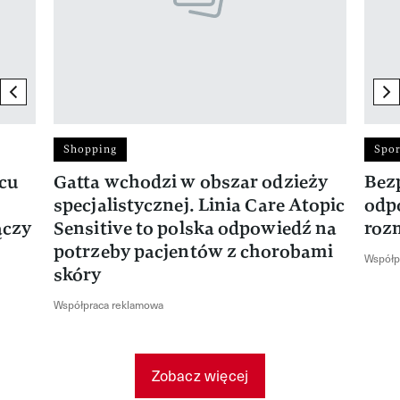
previous element
ne
Shopping
Spor
rcu
Gatta wchodzi w obszar odzieży
Bez
specjalistycznej. Linia Care Atopic
odp
ączy
Sensitive to polska odpowiedź na
roz
potrzeby pacjentów z chorobami
Współp
skóry
Współpraca reklamowa
Zobacz więcej