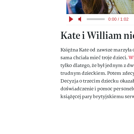
0:00 / 1:02
Kate i William ni
Księżna Kate od zawsze marzyła o 
sama chciała mieć troje dzieci.
Wi
tylko dlatego, że był jednym z dw
trudnym dzieckiem. Potem zdecydo
Decyzja o trzecim dziecku okazała
doświadczenie i pomoc personelu
książęcej pary brytyjskiemu se