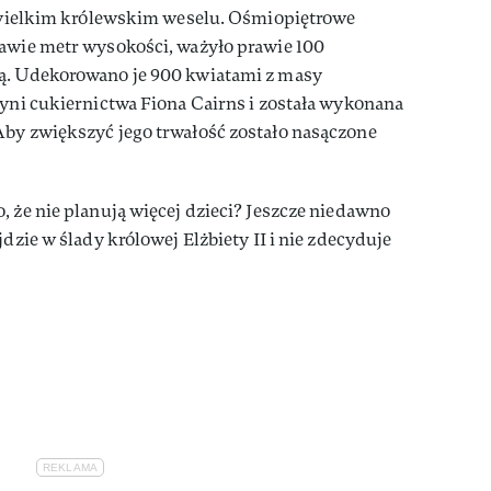
po wielkim królewskim weselu. Ośmiopiętrowe
rawie metr wysokości, ważyło prawie 100
wą. Udekorowano je 900 kwiatami z masy
zyni cukiernictwa Fiona Cairns i została wykonana
Aby zwiększyć jego trwałość zostało nasączone
, że nie planują więcej dzieci? Jeszcze niedawno
jdzie w ślady królowej Elżbiety II i nie zdecyduje