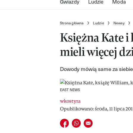
Gwiazdy
Ludzie
Moda
Strona główna
Ludzie
Newsy
Księżna Kate i
mieli więcej dz
Dowody mówią same za siebie.
EAST NEWS
wkostyra
Opublikowano: środa, 11 lipca 201
Udostępnij na facebook
Udostępnij na whatsapp
E-mail do przyjaciela