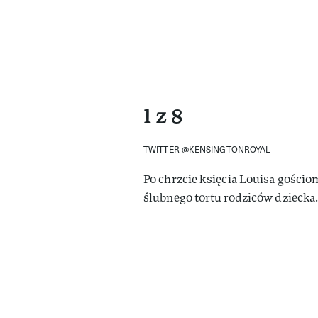
1 z 8
TWITTER @KENSINGTONROYAL
Po chrzcie księcia Louisa gościo
ślubnego tortu rodziców dziecka