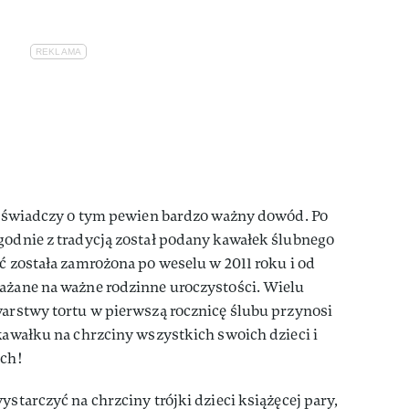
 a świadczy o tym pewien bardzo ważny dowód. Po
godnie z tradycją został podany kawałek ślubnego
ść została zamrożona po weselu w 2011 roku i od
rażane na ważne rodzinne uroczystości. Wielu
warstwy tortu w pierwszą rocznicę ślubu przynosi
 kawałku na chrzciny wszystkich swoich dzieci i
ich!
ystarczyć na chrzciny trójki dzieci książęcej pary,