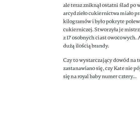
ale teraz zniknął ostatni ślad 
arcydzieło cukiernictwa miało p
kilogramów i było pokryte pole
cukierniczej. Stworzyła je mistr
z 17 osobnych ciast owocowych. 
dużą ilością brandy.
Czy to wystarczający dowód na to
zastanawiano się, czy Kate nie pó
się na royal baby numer cztery...