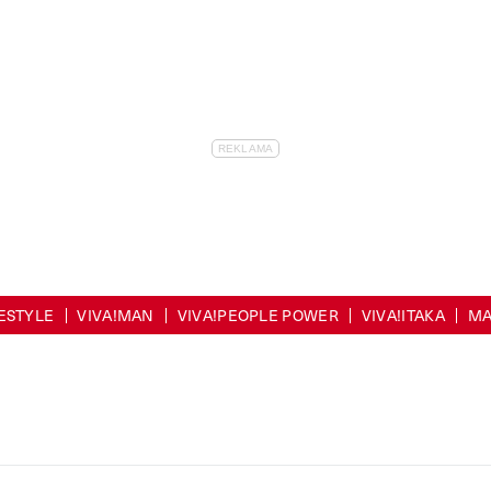
FESTYLE
VIVA!MAN
VIVA!PEOPLE POWER
VIVA!ITAKA
MA