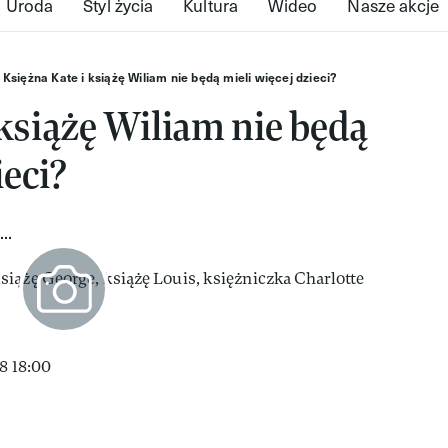
Uroda
Styl życia
Kultura
Wideo
Nasze akcje
Księżna Kate i książę Wiliam nie będą mieli więcej dzieci?
 książę Wiliam nie będą
ieci?
..
8 18:00