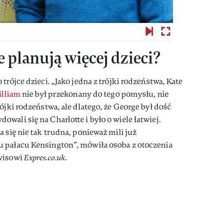
e planują więcej dzieci?
trójce dzieci. „Jako jedna z trójki rodzeństwa, Kate
lliam
nie był przekonany do tego pomysłu, nie
ójki rodzeństwa, ale dlatego, że George był dość
wali się na Charlotte i było o wiele łatwiej.
 się nie tak trudna, ponieważ mili już
 pałacu Kensington”, mówiła osoba z otoczenia
rwisowi
Expres.co.uk
.