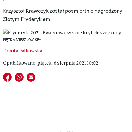
VIVA!LIFESTYLE
Krzysztof Krawczyk został pośmiertnie nagrodzony
Złotym Fryderykiem
VIVA!MAN
VIVA!PEOPLE POWER
PIĘTKA MIESZKO/AKPA
VIVA!ITAKA
Dorota Falkowska
MAGAZYN VIVA!
Opublikowano: piątek, 6 sierpnia 2021 10:02
Udostępnij na facebook
Udostępnij na whatsapp
E-mail do przyjaciela