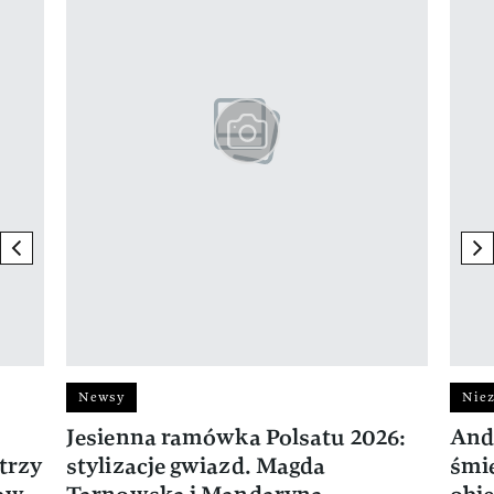
previous element
ne
Newsy
Niez
Jesienna ramówka Polsatu 2026:
And
trzy
stylizacje gwiazd. Magda
śmie