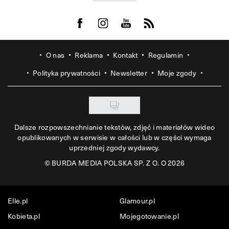
Visit us on Facebook
Visit us on Instagram
Visit us on Youtube
Visit us on Rss
O nas
Reklama
Kontakt
Regulamin
Polityka prywatności
Newsletter
Moje zgody
Dalsze rozpowszechnianie tekstów, zdjęć i materiałów wideo
opublikowanych w serwisie w całości lub w części wymaga
uprzedniej zgody wydawcy.
©
BURDA MEDIA POLSKA SP. Z O. O 2026
Elle.pl
Glamour.pl
Kobieta.pl
Mojegotowanie.pl