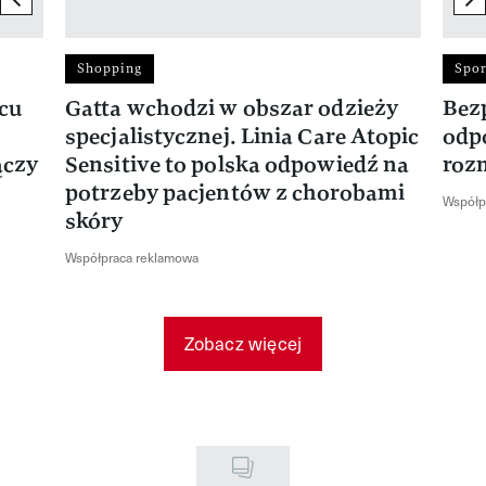
Shopping
Spor
rcu
Gatta wchodzi w obszar odzieży
Bez
specjalistycznej. Linia Care Atopic
odp
ączy
Sensitive to polska odpowiedź na
roz
potrzeby pacjentów z chorobami
Współp
skóry
Współpraca reklamowa
Zobacz więcej