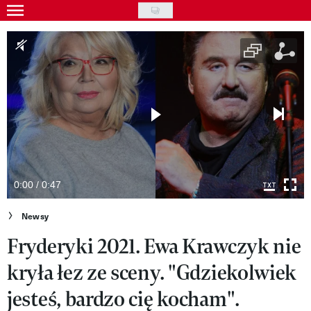
Skip
to
Gwiazdy
main
Ludzie
content
Moda
Uroda
Styl życia
Kultura
0:00 / 0:47
Wideo
Newsy
Fryderyki 2021. Ewa Krawczyk nie
Nasze akcje
kryła łez ze sceny. "Gdziekolwiek
VIVA!ART
jesteś, bardzo cię kocham".
VIVA!MODA