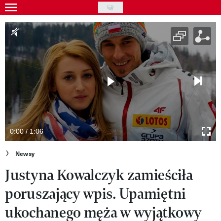
Skip
to
Gwiazdy
main
Ludzie
content
Moda
Uroda
Styl życia
Kultura
0:00 / 1:06
Wideo
Newsy
Justyna Kowalczyk zamieściła
Nasze akcje
poruszający wpis. Upamiętni
VIVA!ART
ukochanego męża w wyjątkowy
VIVA!MODA