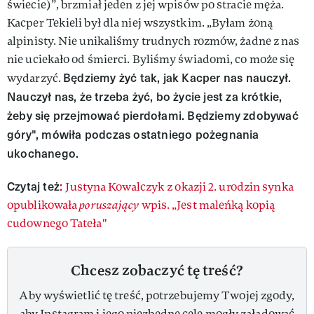
świecie)”, brzmiał jeden z jej wpisów po stracie męża.
Kacper Tekieli był dla niej wszystkim. „Byłam żoną
alpinisty. Nie unikaliśmy trudnych rozmów, żadne z nas
nie uciekało od śmierci. Byliśmy świadomi, co może się
Będziemy żyć tak, jak Kacper nas nauczył.
wydarzyć.
Nauczył nas, że trzeba żyć, bo życie jest za krótkie,
żeby się przejmować pierdołami. Będziemy zdobywać
góry", mówiła podczas ostatniego pożegnania
ukochanego.
Czytaj też
:
Justyna Kowalczyk z okazji 2. urodzin synka
opublikowała
poruszający
wpis. „Jest maleńką kopią
cudownego Tateła"
Chcesz zobaczyć tę treść?
Aby wyświetlić tę treść, potrzebujemy Twojej zgody,
aby Instagram i jego niezbędne cele mogły załadować