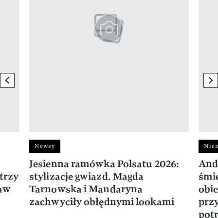
previous element
ne
Newsy
Niez
Jesienna ramówka Polsatu 2026:
And
trzy
stylizacje gwiazd. Magda
śmie
ław
Tarnowska i Mandaryna
obie
zachwyciły obłędnymi lookami
prz
potr