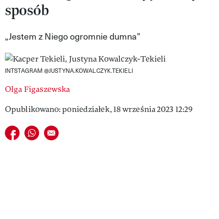
sposób
VIVA!LIFESTYLE
VIVA!MAN
„Jestem z Niego ogromnie dumna”
VIVA!PEOPLE POWER
INTSTAGRAM @JUSTYNA.KOWALCZYK.TEKIELI
VIVA!ITAKA
Olga Figaszewska
MAGAZYN VIVA!
Opublikowano: poniedziałek, 18 września 2023 12:29
Udostępnij na facebook
Udostępnij na whatsapp
E-mail do przyjaciela