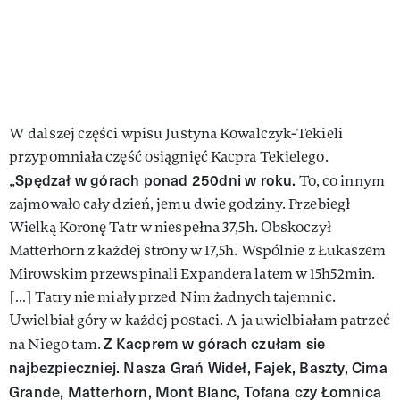
W dalszej części wpisu Justyna Kowalczyk-Tekieli
przypomniała część osiągnięć Kacpra Tekielego.
Spędzał w górach ponad 250dni w roku.
„
To, co innym
zajmowało cały dzień, jemu dwie godziny. Przebiegł
Wielką Koronę Tatr w niespełna 37,5h. Obskoczył
Matterhorn z każdej strony w 17,5h. Wspólnie z Łukaszem
Mirowskim przewspinali Expandera latem w 15h52min.
[…] Tatry nie miały przed Nim żadnych tajemnic.
Uwielbiał góry w każdej postaci. A ja uwielbiałam patrzeć
Z Kacprem w górach czułam sie
na Niego tam.
najbezpieczniej. Nasza Grań Wideł, Fajek, Baszty, Cima
Grande, Matterhorn, Mont Blanc, Tofana czy Łomnica