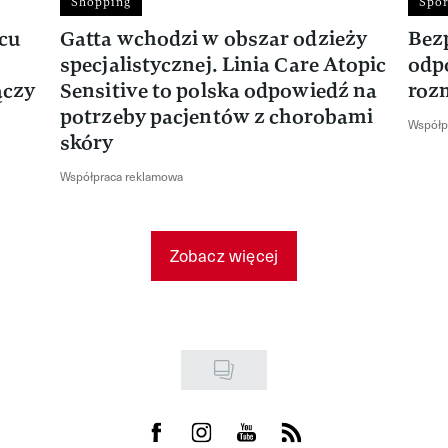
Shopping
Spor
rcu
Gatta wchodzi w obszar odzieży
Bez
specjalistycznej. Linia Care Atopic
odp
ączy
Sensitive to polska odpowiedź na
roz
potrzeby pacjentów z chorobami
Współp
skóry
Współpraca reklamowa
Zobacz więcej
Visit us on Facebook
Visit us on Instagram
Visit us on Youtube
Visit us on Rss