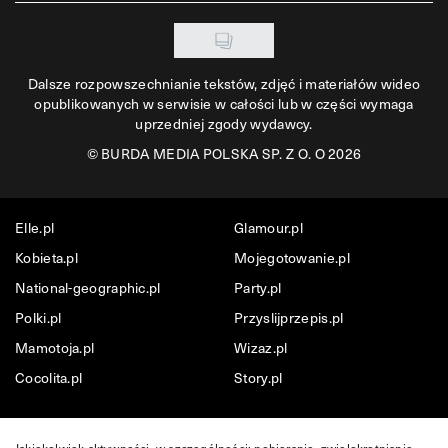
Dalsze rozpowszechnianie tekstów, zdjęć i materiałów wideo
opublikowanych w serwisie w całości lub w części wymaga
uprzedniej zgody wydawcy.
©
BURDA MEDIA POLSKA SP. Z O. O 2026
Elle.pl
Glamour.pl
Kobieta.pl
Mojegotowanie.pl
National-geographic.pl
Party.pl
Polki.pl
Przyslijprzepis.pl
Mamotoja.pl
Wizaz.pl
Cocolita.pl
Story.pl
Jakiekolwiek aktywności, w szczególności: pobieranie, zwielokrotnianie,