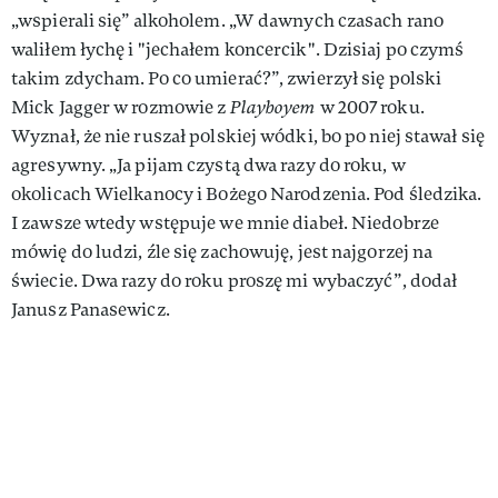
„wspierali się” alkoholem. „W dawnych czasach rano
waliłem łychę i "jechałem koncercik". Dzisiaj po czymś
takim zdycham. Po co umierać?”, zwierzył się polski
Mick Jagger w rozmowie z
Playboyem
w 2007 roku.
Wyznał, że nie ruszał polskiej wódki, bo po niej stawał się
agresywny. „Ja pijam czystą dwa razy do roku, w
okolicach Wielkanocy i Bożego Narodzenia. Pod śledzika.
I zawsze wtedy wstępuje we mnie diabeł. Niedobrze
mówię do ludzi, źle się zachowuję, jest najgorzej na
świecie. Dwa razy do roku proszę mi wybaczyć”, dodał
Janusz Panasewicz.