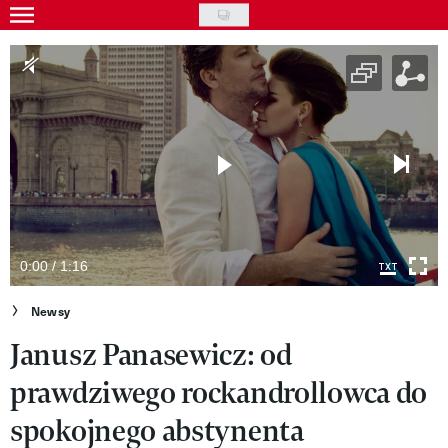
Skip
to
Gwiazdy
main
Ludzie
content
Moda
Uroda
Styl życia
Kultura
0:00 / 1:16
Wideo
Newsy
Janusz Panasewicz: od
Nasze akcje
prawdziwego rockandrollowca do
VIVA!ART
spokojnego abstynenta
VIVA!MODA