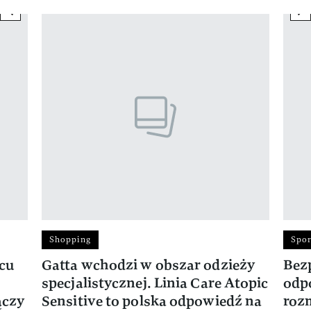
previous element
ne
Pokazywanie elementu 1 z 17
Shopping
Spor
rcu
Gatta wchodzi w obszar odzieży
Bez
specjalistycznej. Linia Care Atopic
odp
ączy
Sensitive to polska odpowiedź na
roz