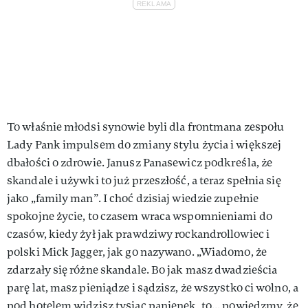
To właśnie młodsi synowie byli dla frontmana zespołu
Lady Pank impulsem do zmiany stylu życia i większej
dbałości o zdrowie. Janusz Panasewicz podkreśla, że
skandale i używki to już przeszłość, a teraz spełnia się
jako „family man”. I choć dzisiaj wiedzie zupełnie
spokojne życie, to czasem wraca wspomnieniami do
czasów, kiedy żył jak prawdziwy rockandrollowiec i
polski Mick Jagger, jak go nazywano. „Wiadomo, że
zdarzały się różne skandale. Bo jak masz dwadzieścia
parę lat, masz pieniądze i sądzisz, że wszystko ci wolno, a
pod hotelem widzisz tysiąc panienek, to... powiedzmy, że