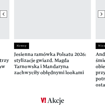
previous element
ne
Newsy
Niez
Jesienna ramówka Polsatu 2026:
And
trzy
stylizacje gwiazd. Magda
śmie
ław
Tarnowska i Mandaryna
obie
zachwyciły obłędnymi lookami
prz
potr
osta
Akcje