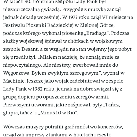
W latach 80. frontman zespołu Lady Pank był
niezaprzeczalną gwiazdą. Przygodę z muzyką zaczął
jednak dekadę wcześniej. W 1973 roku zajął VI miejsce na
Festiwalu Piosenki Radzieckiej w Zielonej Górze,
podczas którego wykonał piosenkę „Bradiaga”. Podczas
służby wojskowej śpiewał w chórkach w wojskowym
zespole Desant, a ze względu na stan wojenny jego pobyt
się przedłużył. „Miałem nadzieję, że uznają mnie za
niepoczytalnego. Ale niestety, zwerbowali mnie do
Węgorzewa. Byłem zwykłym szeregowym”, wyznał w
Machinie. Jeszcze jako wojak zadebiutował w zespole
Lady Pank w 1982 roku, jednak na dobre związał się z
grupą dopiero po opuszczeniu szeregów armii.
Pierwszymi utworami, jakie zaśpiewał, były „Tańcz,
głupia, tańcz” i „Minus 10 w Rio”.
Wówczas muzycy potrafili grać mnóstwo koncertów,
urządzali imprezy z fankami w hotelach i często