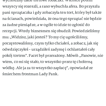
wychodziły takie tortowe robaczki. Wkrótce potem
wszyscy się rozeszli, a rano wybuchła afera. Bo przyszła
pani sprzątaczka i gdy zobaczyła ten tort, który był także
na ścianach, powiedziała, że ona tego sprzątać nie będzie
za żadne pieniądze, a w ogóle to idzie to zgłosić do
recepcji. Wtedy biznesmen się obudził. Powiedzieliśmy
mu: „Widzisz, jaki jesteś? To my cię ugościliśmy,
poczęstowaliśmy, czym tylko chciałeś, a zobacz, jak się
odwdzięczyłeś - urządziłeś zadymę i ochlastałeś cały
pokój tortem". Facet był przerażony. Mówił: „Panowie, nie
wiem, co mi się stało, to wszystko przez tę cholerną
wódkę. Ale ja za to wszystko zapłacę", opowiadał ze
śmiechem frontman Lady Pank.