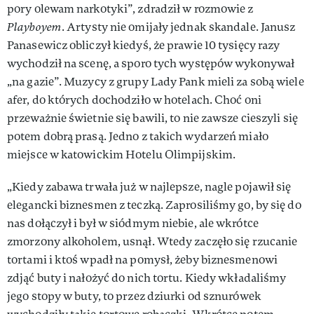
pory olewam narkotyki”, zdradził w rozmowie z
Playboyem
. Artysty nie omijały jednak skandale. Janusz
Panasewicz obliczył kiedyś, że prawie 10 tysięcy razy
wychodził na scenę, a sporo tych występów wykonywał
„na gazie”. Muzycy z grupy Lady Pank mieli za sobą wiele
afer, do których dochodziło w hotelach. Choć oni
przeważnie świetnie się bawili, to nie zawsze cieszyli się
potem dobrą prasą. Jedno z takich wydarzeń miało
miejsce w katowickim Hotelu Olimpijskim.
„Kiedy zabawa trwała już w najlepsze, nagle pojawił się
elegancki biznesmen z teczką. Zaprosiliśmy go, by się do
nas dołączył i był w siódmym niebie, ale wkrótce
zmorzony alkoholem, usnął. Wtedy zaczęło się rzucanie
tortami i ktoś wpadł na pomysł, żeby biznesmenowi
zdjąć buty i nałożyć do nich tortu. Kiedy wkładaliśmy
jego stopy w buty, to przez dziurki od sznurówek