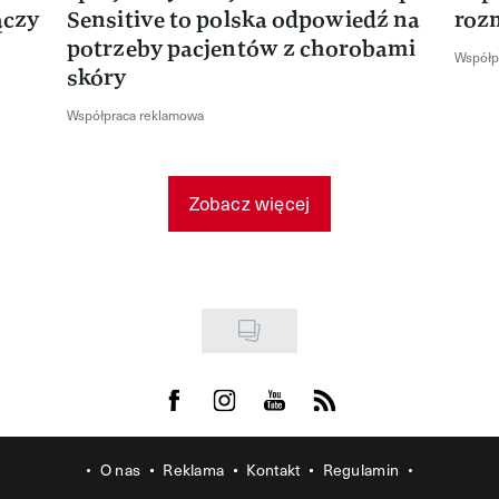
ączy
Sensitive to polska odpowiedź na
roz
potrzeby pacjentów z chorobami
Współp
skóry
Współpraca reklamowa
Zobacz więcej
Visit us on Facebook
Visit us on Instagram
Visit us on Youtube
Visit us on Rss
O nas
Reklama
Kontakt
Regulamin