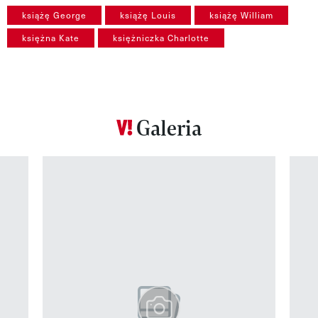
książę George
książę Louis
książę William
księżna Kate
księżniczka Charlotte
Galeria
Pokazywanie elementu 1 z 12