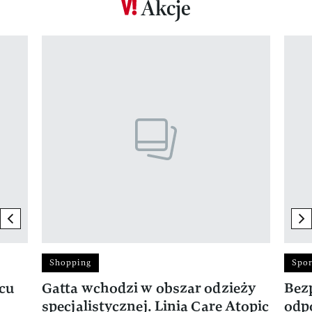
Akcje
Pokazywanie elementu 1 z 17
previous element
ne
Shopping
Spor
rcu
Gatta wchodzi w obszar odzieży
Bez
specjalistycznej. Linia Care Atopic
odp