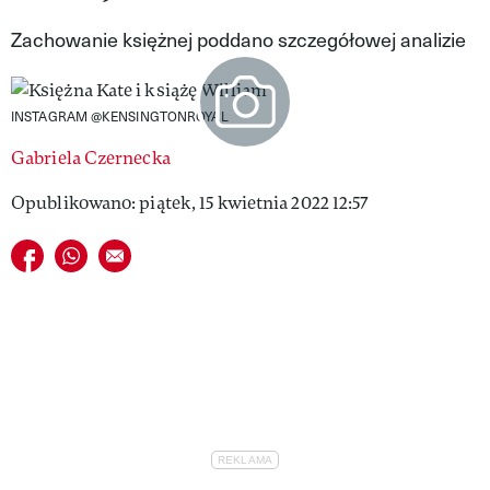
VIVA!LIFESTYLE
Zachowanie księżnej poddano szczegółowej analizie
VIVA!MAN
INSTAGRAM @KENSINGTONROYAL
VIVA!PEOPLE POWER
Gabriela Czernecka
VIVA!ITAKA
Opublikowano: piątek, 15 kwietnia 2022 12:57
MAGAZYN VIVA!
Udostępnij na facebook
Udostępnij na whatsapp
E-mail do przyjaciela