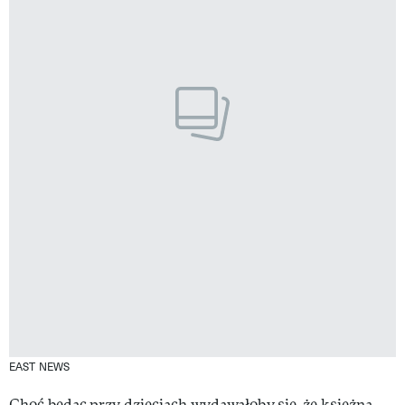
EAST NEWS
Choć będąc przy dzieciach wydawałoby się, że księżna