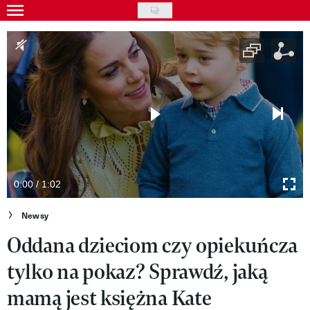
Skip
to
Gwiazdy
main
Ludzie
content
Moda
Uroda
Styl życia
Kultura
0:00 / 1:02
Wideo
Newsy
Oddana dzieciom czy opiekuńcza
Nasze akcje
tylko na pokaz? Sprawdź, jaką
VIVA!ART
mamą jest księżna Kate
VIVA!MODA