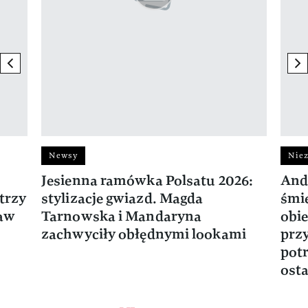
previous element
ne
Newsy
Niez
Jesienna ramówka Polsatu 2026:
And
trzy
stylizacje gwiazd. Magda
śmie
ław
Tarnowska i Mandaryna
obie
zachwyciły obłędnymi lookami
prz
potr
osta