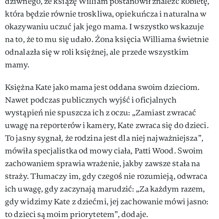
dziwnego, że książę William postanowił znaleźć kobietę,
która będzie równie troskliwa, opiekuńcza i naturalna w
okazywaniu uczuć jak jego mama. I wszystko wskazuje
na to, że to mu się udało. Żona księcia Williama świetnie
odnalazła się w roli księżnej, ale przede wszystkim
mamy.
Księżna Kate jako mama jest oddana swoim dzieciom.
Nawet podczas publicznych wyjść i oficjalnych
wystąpień nie spuszcza ich z oczu: „Zamiast zwracać
uwagę na reporterów i kamery, Kate zwraca się do dzieci.
To jasny sygnał, że rodzina jest dla niej najważniejsza”,
mówiła specjalistka od mowy ciała, Patti Wood. Swoim
zachowaniem sprawia wrażenie, jakby zawsze stała na
straży. Tłumaczy im, gdy czegoś nie rozumieją, odwraca
ich uwagę, gdy zaczynają marudzić: „Za każdym razem,
gdy widzimy Kate z dziećmi, jej zachowanie mówi jasno:
to dzieci są moim priorytetem”, dodaje.