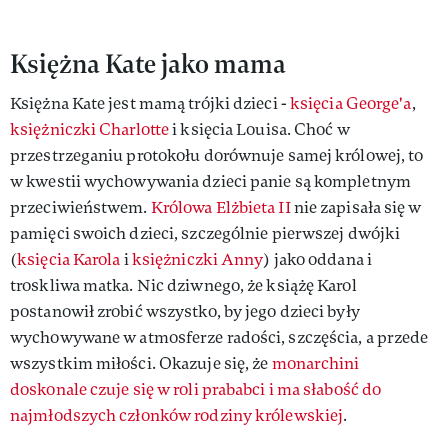
Księżna Kate jako mama
Księżna Kate jest mamą trójki dzieci -
księcia George'a
,
księżniczki Charlotte
i księcia Louisa. Choć w
przestrzeganiu protokołu dorównuje samej królowej, to
w kwestii wychowywania dzieci panie są kompletnym
przeciwieństwem.
Królowa Elżbieta II
nie zapisała się w
pamięci swoich dzieci, szczególnie pierwszej dwójki
(
księcia Karola
i
księżniczki Anny
) jako oddana i
troskliwa matka. Nic dziwnego, że książę Karol
postanowił zrobić wszystko, by jego dzieci były
wychowywane w atmosferze radości, szczęścia, a przede
wszystkim miłości. Okazuje się, że
monarchini
doskonale czuje się w roli prababci i ma słabość do
najmłodszych członków rodziny królewskiej
.