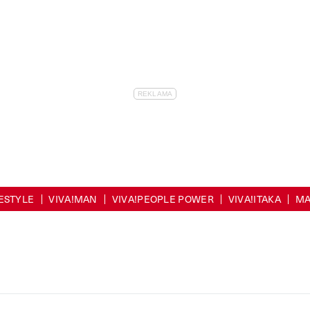
FESTYLE
VIVA!MAN
VIVA!PEOPLE POWER
VIVA!ITAKA
MA