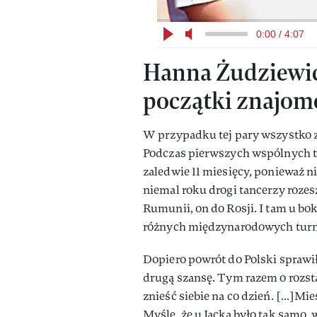
0:00 / 4:07
Hanna Żudziewicz
początki znajom
W przypadku tej pary wszystko za
Podczas pierwszych wspólnych t
zaledwie 11 miesięcy, ponieważ n
niemal roku drogi tancerzy rozesz
Rumunii, on do Rosji. I tam u b
różnych międzynarodowych turn
Dopiero powrót do Polski sprawił
drugą szansę. Tym razem o rozst
znieść siebie na co dzień. […]Mi
Myślę, że u Jacka było tak samo, 