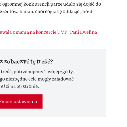
 ogromnej konkurencji parze udało się dojść do
rezentowali m.in. choreografię oddającą hołd
iewała z mamą na koncercie TVP! Pani Ewelina
z zobaczyć tę treść?
 treść, potrzebujemy Twojej zgody,
ego niezbędne cele mogły załadować
reści na tej stronie.
Zmień ustawienia