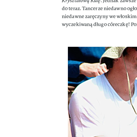
Kryształową Kulę
. Jednak zawsze
do teraz. Tancerze niedawno ogło
niedawne zaręczyny we włoskim Po
wyczekiwaną długo córeczkę! Poz