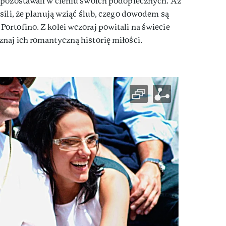
 pozostawali w cieniu swoich podopiecznych. Aż
sili, że planują wziąć ślub, czego dowodem są
rtofino. Z kolei wczoraj powitali na świecie
naj ich romantyczną historię miłości.