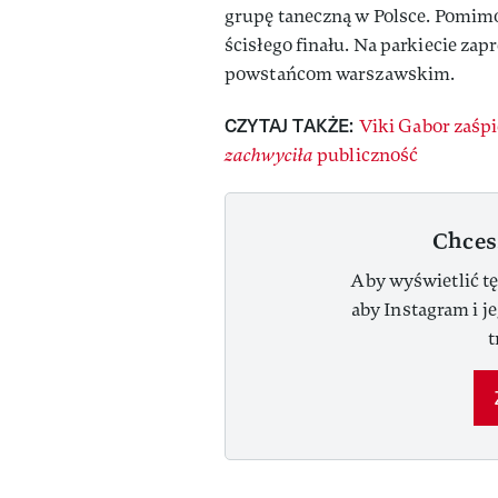
grupę taneczną w Polsce. Pomimo
ścisłego finału. Na parkiecie zap
powstańcom warszawskim.
CZYTAJ TAKŻE:
Viki Gabor zaśp
zachwyciła
publiczność
Chces
Aby wyświetlić tę
aby Instagram i j
t