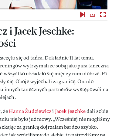
 i Jacek Jeschke:
ości
częło się od tańca. Dokładnie 11 lat temu.
reningów wytrzymali ze sobą jako para taneczna
ie wszystko układało się między nimi dobrze. Po
ły się. Oboje wyjechali za granicę. Ona do
oku innych tanecznych partnerów występowali na
iejach.
, że
Hanna Żudziewicz
i
Jacek Jeschke
dali sobie
aniu nie było już mowy. „Wcześniej nie mogliśmy
eszkając za granicą dojrzałam bardzo szybko.
więc jak wróciliśmy do siebie, to patrzyliśmy na