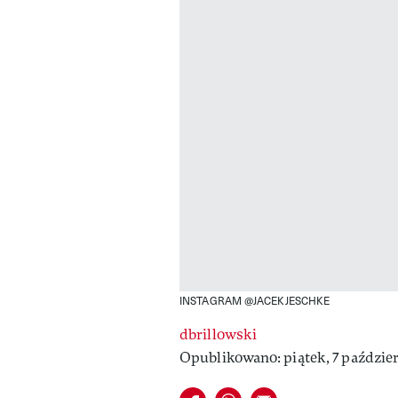
INSTAGRAM @JACEKJESCHKE
dbrillowski
Opublikowano: piątek, 7 paździer
Udostępnij na facebook
Udostępnij na whatsapp
E-mail do przyjaciela