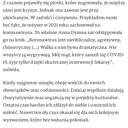
Z czasem pojawiły się plotki, które sugerowały, że między
nimi jest kryzys. Jednak ona zawsze jest przy
ukochanym. W radości i cierpieniu. Przykładem może
być fakt, że reżyser w 2021 roku zachorował na
koronawirusa. To właśnie Anna Dymna nie odstępowała
go na krok. „Koronawirus jest nieobliczalny, agresywny,
chimeryczny (…) Walka z nim bywa dramatyczna. Nie
wszyscy ją wygrywają. Mój mąż, który zaraził się COVID-
19, żyje tylko dzięki skutecznej interwencji lekarzy”,
mówiła.
Kiedy najgorsze minęło, oboje wrócili do swoich
obowiązków oraz codzienności. Dzisiaj wspólnie działają
charytatywnie oraz angażują się w projekty kulturalne.
Ostatni czas bardzo ich zbliżył do siebie i umocnił ich
miłość. Nawet ten zły czas okazał się dla nich kolejnym
wyzwaniem, które bez wahania pokonali.