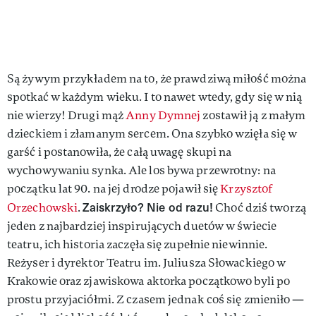
Są żywym przykładem na to, że prawdziwą miłość można
spotkać w każdym wieku. I to nawet wtedy, gdy się w nią
nie wierzy! Drugi mąż
Anny Dymnej
zostawił ją z małym
dzieckiem i złamanym sercem. Ona szybko wzięła się w
garść i postanowiła, że całą uwagę skupi na
wychowywaniu synka. Ale los bywa przewrotny: na
początku lat 90. na jej drodze pojawił się
Krzysztof
Zaiskrzyło? Nie od razu!
Orzechowski
.
Choć dziś tworzą
jeden z najbardziej inspirujących duetów w świecie
teatru, ich historia zaczęła się zupełnie niewinnie.
Reżyser i dyrektor Teatru im. Juliusza Słowackiego w
Krakowie oraz zjawiskowa aktorka początkowo byli po
prostu przyjaciółmi. Z czasem jednak coś się zmieniło —