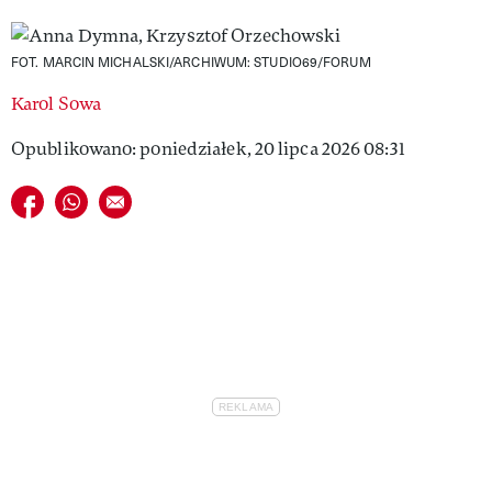
VIVA!LIFESTYLE
FOT. MARCIN MICHALSKI/ARCHIWUM: STUDIO69/FORUM
VIVA!MAN
Karol Sowa
VIVA!PEOPLE POWER
Opublikowano: poniedziałek, 20 lipca 2026 08:31
VIVA!ITAKA
Udostępnij na facebook
Udostępnij na whatsapp
E-mail do przyjaciela
MAGAZYN VIVA!