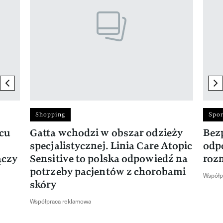
previous element
ne
Shopping
Spor
rcu
Gatta wchodzi w obszar odzieży
Bez
specjalistycznej. Linia Care Atopic
odp
ączy
Sensitive to polska odpowiedź na
roz
potrzeby pacjentów z chorobami
Współp
skóry
Współpraca reklamowa