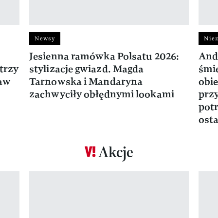
Newsy
Niez
Jesienna ramówka Polsatu 2026:
And
trzy
stylizacje gwiazd. Magda
śmie
ław
Tarnowska i Mandaryna
obie
zachwyciły obłędnymi lookami
prz
potr
osta
Akcje
Pokazywanie elementu 1 z 17