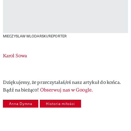
MIECZYSLAW WLODARSKI/REPORTER
Authors
Karol Sowa
Dziękujemy, że przeczytałaś/eś nasz artykuł do końca.
Bądź na bieżąco!
Obserwuj nas w Google.
Anna Dymna
Historia miłości