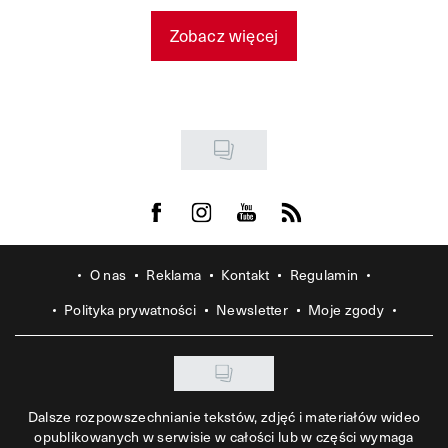
Zobacz więcej
Visit us on Facebook
Visit us on Instagram
Visit us on Youtube
Visit us on Rss
O nas
Reklama
Kontakt
Regulamin
Polityka prywatności
Newsletter
Moje zgody
Dalsze rozpowszechnianie tekstów, zdjęć i materiałów wideo
opublikowanych w serwisie w całości lub w części wymaga