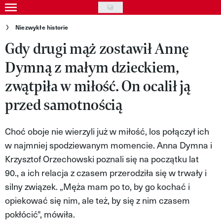
Skip
to
Gwiazdy
Niezwykłe historie
main
Gdy drugi mąż zostawił Annę
Ludzie
content
Dymną z małym dzieckiem,
Moda
zwątpiła w miłość. On ocalił ją
Uroda
przed samotnością
Styl życia
Kultura
Choć oboje nie wierzyli już w miłość, los połączył ich
w najmniej spodziewanym momencie. Anna Dymna i
Wideo
Krzysztof Orzechowski poznali się na początku lat
Nasze akcje
90., a ich relacja z czasem przerodziła się w trwały i
silny związek. „Męża mam po to, by go kochać i
VIVA!ART
opiekować się nim, ale też, by się z nim czasem
pokłócić", mówiła.
VIVA!MODA