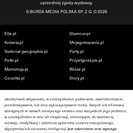
uprzedniej zgody wydawcy.
©
BURDA MEDIA POLSKA SP. Z O. O 2026
Elle.pl
Glamour.pl
Kobieta.pl
Mojegotowanie.pl
National-geographic.pl
Party.pl
Polki.pl
Przyslijprzepis.pl
Mamotoja.pl
Wizaz.pl
Cocolita.pl
Story.pl
Jakiekolwiek aktywności, w szczególności: pobieranie, zwielokrotnianie,
przechowywanie, lub inne wykorzystywanie treści, danych lub informacji
dostępnych w ramach niniejszego serwisu oraz wszystkich jego podstron,
w szczególności w celu ich eksploracji, zmierzającej do tworzenia,
rozwoju, modyfikacji i szkolenia systemów uczenia maszynowego,
algorytmów lub sztucznej inteligencji
jest zabronione oraz wymaga