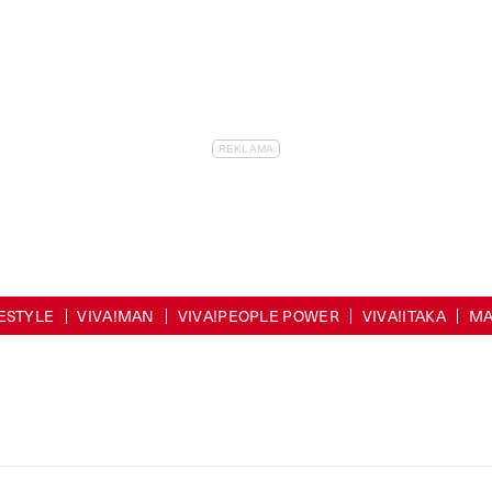
FESTYLE
VIVA!MAN
VIVA!PEOPLE POWER
VIVA!ITAKA
MA