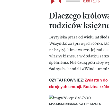
0:00 / 1:45
Dlaczego królowa 
rodziców księżne
Brytyjska prasa od wielu lat śle
Wszystko za sprawą ich córki, kt
na brytyjskim dworze. Jej rodzice
własny biznes, a w dodatku są sz
spełnienia. Nie czują potrzeby w
żadnych skandali z Windsorami w
CZYTAJ RÓWNIEŻ:
Zwiastun do
skrajnych emocji. Rodzina kró
MAX MUMBY/INDIGO/GETTY IMAGES