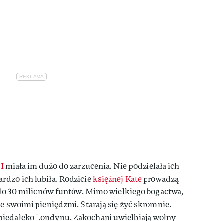
II
miała im dużo do zarzucenia. Nie podzielała ich
rdzo ich lubiła. Rodzicie
k
siężnej Kate
prowadzą
koło 30 milionów funtów. Mimo wielkiego bogactwa,
ze swoimi pieniędzmi. Starają się żyć skromnie.
niedaleko Londynu. Zakochani uwielbiają wolny