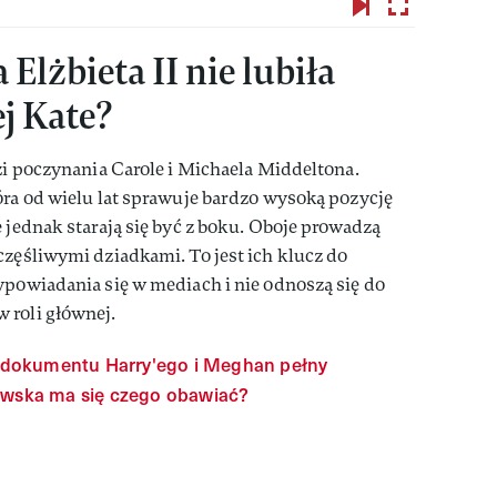
Elżbieta II nie lubiła
j Kate?
dzi poczynania Carole i Michaela Middeltona.
óra od wielu lat sprawuje bardzo wysoką pozycję
 jednak starają się być z boku. Oboje prowadzą
częśliwymi dziadkami. To jest ich klucz do
ypowiadania się w mediach i nie odnoszą się do
 roli głównej.
 dokumentu Harry'ego i Meghan pełny
lewska ma się czego obawiać?