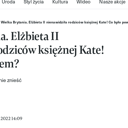
Uroda
Styl życia
Kultura
Wideo
Nasze akcje
Wielka Brytania. Elżbieta II nienawidziła rodziców księżnej Kate! Co było 
. Elżbieta II
odziców księżnej Kate!
dem?
nie znieść
 2022 14:09