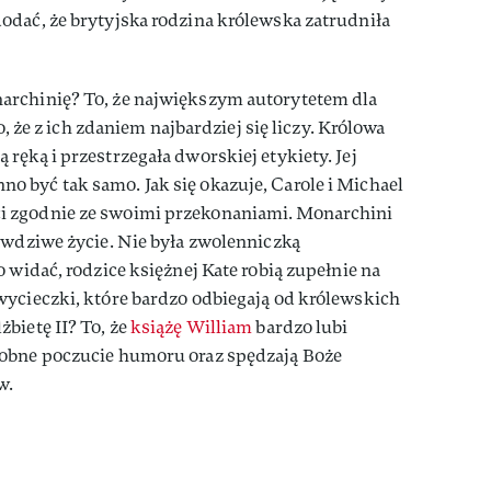
odać, że brytyjska rodzina królewska zatrudniła
archinię? To, że największym autorytetem dla
to, że z ich zdaniem najbardziej się liczy. Królowa
ręką i przestrzegała dworskiej etykiety. Jej
 być tak samo. Jak się okazuje, Carole i Michael
 zgodnie ze swoimi przekonaniami. Monarchini
awdziwe życie. Nie była zwolenniczką
 widać, rodzice księżnej Kate robią zupełnie na
wycieczki, które bardzo odbiegają od królewskich
bietę II? To, że
książę William
bardzo lubi
dobne poczucie humoru oraz spędzają Boże
w.