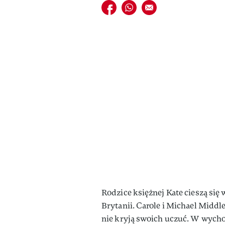
Udostępnij na facebook
Udostępnij na whatsapp
E-mail do przyjaciela
Rodzice księżnej Kate cieszą si
Brytanii. Carole i Michael Middl
nie kryją swoich uczuć. W wych