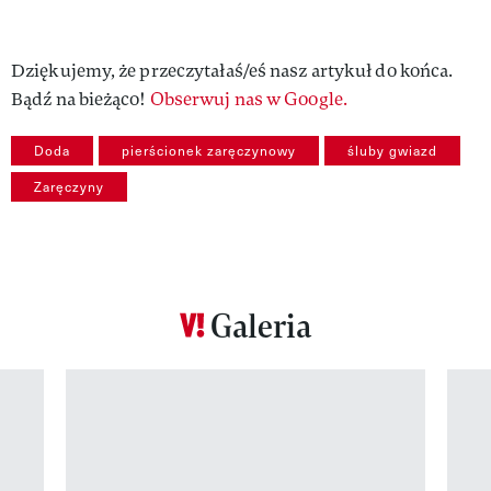
Dziękujemy, że przeczytałaś/eś nasz artykuł do końca.
Bądź na bieżąco!
Obserwuj nas w Google.
Doda
pierścionek zaręczynowy
śluby gwiazd
Zaręczyny
Galeria
Pokazywanie elementu 1 z 12