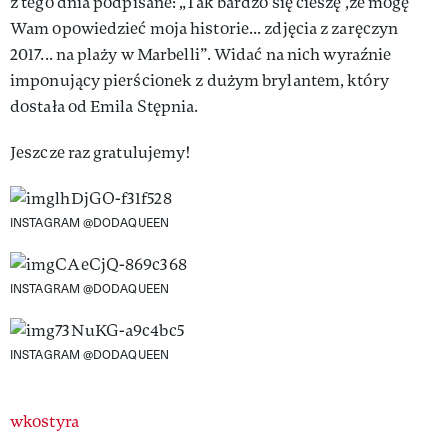
z tego dnia podpisane: „Tak bardzo się cieszę ,że mogę
Wam opowiedzieć moja historie... zdjęcia z zaręczyn
2017... na plaży w Marbelli”. Widać na nich wyraźnie
imponujący pierścionek z dużym brylantem, który
dostała od Emila Stępnia.
Jeszcze raz gratulujemy!
INSTAGRAM @DODAQUEEN
INSTAGRAM @DODAQUEEN
INSTAGRAM @DODAQUEEN
Authors
wkostyra