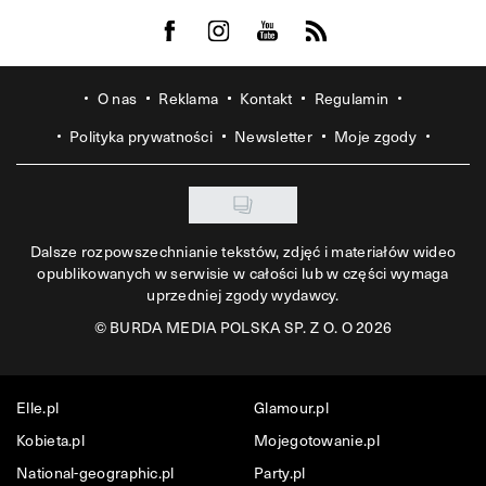
Visit us on Facebook
Visit us on Instagram
Visit us on Youtube
Visit us on Rss
O nas
Reklama
Kontakt
Regulamin
Polityka prywatności
Newsletter
Moje zgody
Dalsze rozpowszechnianie tekstów, zdjęć i materiałów wideo
opublikowanych w serwisie w całości lub w części wymaga
uprzedniej zgody wydawcy.
©
BURDA MEDIA POLSKA SP. Z O. O 2026
Elle.pl
Glamour.pl
Kobieta.pl
Mojegotowanie.pl
National-geographic.pl
Party.pl