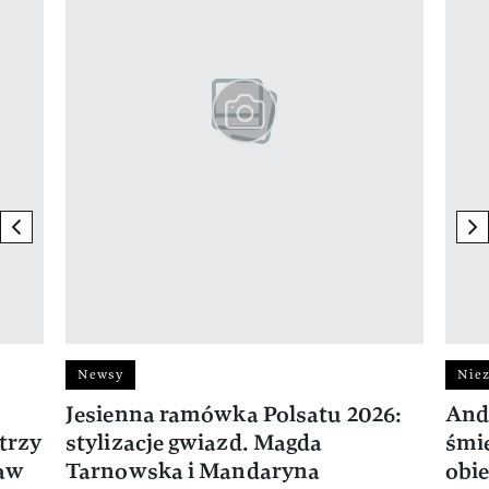
previous element
ne
Newsy
Niez
Jesienna ramówka Polsatu 2026:
And
trzy
stylizacje gwiazd. Magda
śmie
ław
Tarnowska i Mandaryna
obie