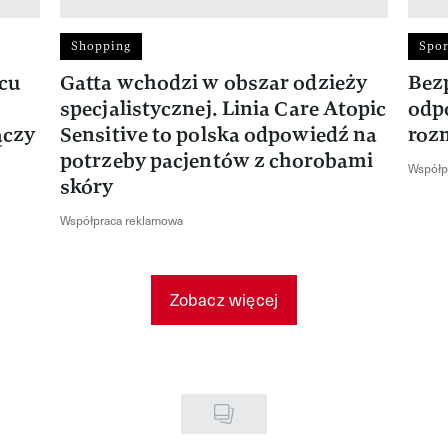
Shopping
Spor
rcu
Gatta wchodzi w obszar odzieży
Bez
specjalistycznej. Linia Care Atopic
odp
ączy
Sensitive to polska odpowiedź na
roz
potrzeby pacjentów z chorobami
Współp
skóry
Współpraca reklamowa
Zobacz więcej