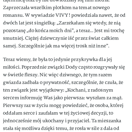
Zaprzeczała wszelkim plotkom na temat nowego
romansu. W wywiadzie VIVY! powiedziała nawet, że od
dwóch lat jest singielką: „Zarzekałam się wtedy, że nią
pozostanę „do końca moich dni”, a teraz… Jest mi trochę
smutniej. Ciężej dziewczynie iść przez świat całkiem
samej. Szczególnie jak ma więcej trosk niż inne”.
Teraz wiemy, że była to jedynie przykrywka dla jej
miłości. Poprzednie związki Dody często rozgrywały się
w świetle fleszy. Nic więc dziwnego, że tym razem
gwiazda zadbała o prywatność, szczególnie, że czuła, że
ten związek jest wyjątkowy: „Kochani, z radosnym
sercem informuję Was jako pierwsza: wyszłam za mąż.
Pierwszy raz w życiu mogę powiedzieć, że osoba, której
oddałam serce i zaufałam w tej życiowej decyzji, to
jednocześnie mój ukochany i przyjaciel. Ta mieszanka
stała się możliwa dzięki temu, że rosła w sile z dala od