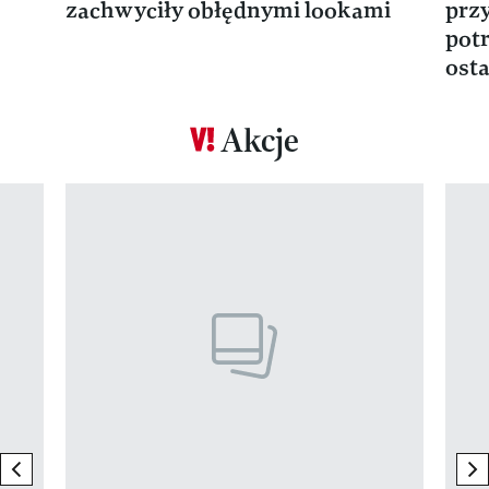
zachwyciły obłędnymi lookami
prz
potr
osta
Akcje
Pokazywanie elementu 1 z 17
previous element
ne