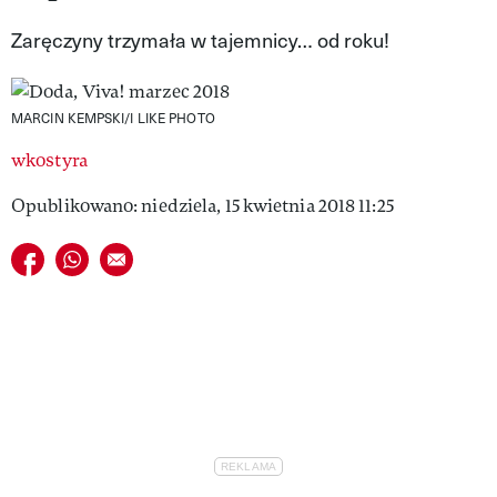
VIVA!LIFESTYLE
Zaręczyny trzymała w tajemnicy… od roku!
VIVA!MAN
MARCIN KEMPSKI/I LIKE PHOTO
VIVA!PEOPLE POWER
wkostyra
VIVA!ITAKA
Opublikowano: niedziela, 15 kwietnia 2018 11:25
MAGAZYN VIVA!
Udostępnij na facebook
Udostępnij na whatsapp
E-mail do przyjaciela