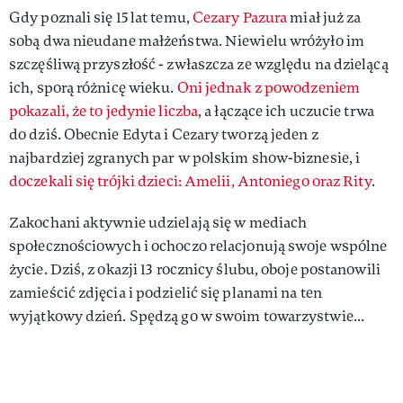
Gdy poznali się 15 lat temu,
Cezary Pazura
miał już za
sobą dwa nieudane małżeństwa. Niewielu wróżyło im
szczęśliwą przyszłość - zwłaszcza ze względu na dzielącą
ich, sporą różnicę wieku.
Oni jednak z powodzeniem
pokazali, że to jedynie liczba
, a łączące ich uczucie trwa
do dziś. Obecnie Edyta i Cezary tworzą jeden z
najbardziej zgranych par w polskim show-biznesie, i
doczekali się trójki dzieci: Amelii, Antoniego oraz Rity
.
Zakochani aktywnie udzielają się w mediach
społecznościowych i ochoczo relacjonują swoje wspólne
życie. Dziś, z okazji 13 rocznicy ślubu, oboje postanowili
zamieścić zdjęcia i podzielić się planami na ten
wyjątkowy dzień. Spędzą go w swoim towarzystwie...