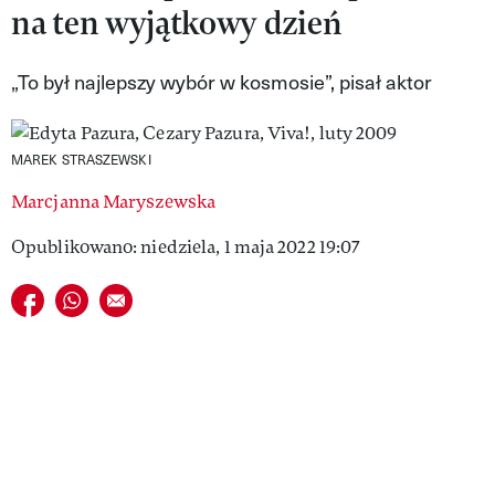
na ten wyjątkowy dzień
VIVA!LIFESTYLE
VIVA!MAN
„To był najlepszy wybór w kosmosie”, pisał aktor
VIVA!PEOPLE POWER
MAREK STRASZEWSKI
VIVA!ITAKA
Marcjanna Maryszewska
MAGAZYN VIVA!
Opublikowano: niedziela, 1 maja 2022 19:07
Udostępnij na facebook
Udostępnij na whatsapp
E-mail do przyjaciela