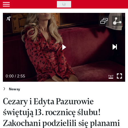
Skip
to
Gwiazdy
main
Ludzie
content
Moda
Uroda
Styl życia
Kultura
0:00 / 2:55
Wideo
Newsy
Cezary i Edyta Pazurowie
Nasze akcje
świętują 13. rocznicę ślubu!
VIVA!ART
Zakochani podzielili się planami
VIVA!MODA