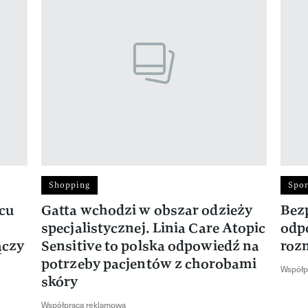
Shopping
Spor
rcu
Gatta wchodzi w obszar odzieży
Bez
specjalistycznej. Linia Care Atopic
odp
ączy
Sensitive to polska odpowiedź na
roz
potrzeby pacjentów z chorobami
Współp
skóry
Współpraca reklamowa