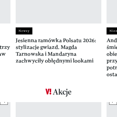
Newsy
Niez
Jesienna ramówka Polsatu 2026:
And
trzy
stylizacje gwiazd. Magda
śmie
ław
Tarnowska i Mandaryna
obie
zachwyciły obłędnymi lookami
prz
potr
osta
Akcje
previous element
ne
Pokazywanie elementu 1 z 17