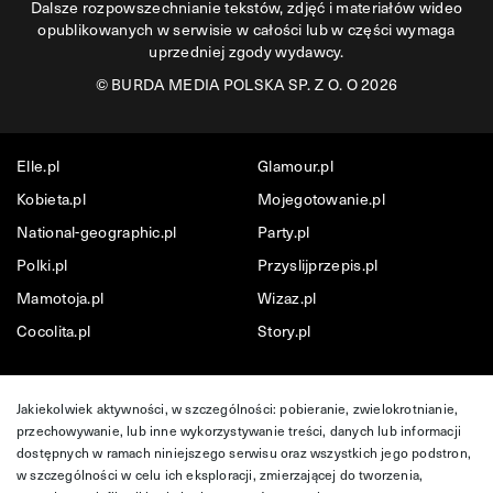
Dalsze rozpowszechnianie tekstów, zdjęć i materiałów wideo
opublikowanych w serwisie w całości lub w części wymaga
uprzedniej zgody wydawcy.
©
BURDA MEDIA POLSKA SP. Z O. O 2026
Elle.pl
Glamour.pl
Kobieta.pl
Mojegotowanie.pl
National-geographic.pl
Party.pl
Polki.pl
Przyslijprzepis.pl
Mamotoja.pl
Wizaz.pl
Cocolita.pl
Story.pl
Jakiekolwiek aktywności, w szczególności: pobieranie, zwielokrotnianie,
przechowywanie, lub inne wykorzystywanie treści, danych lub informacji
dostępnych w ramach niniejszego serwisu oraz wszystkich jego podstron,
w szczególności w celu ich eksploracji, zmierzającej do tworzenia,