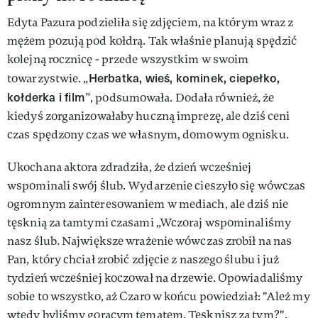
Edyta Pazura podzieliła się zdjęciem, na którym wraz z
mężem pozują pod kołdrą. Tak właśnie planują spędzić
kolejną rocznicę - przede wszystkim w swoim
Herbatka, wieś, kominek, ciepełko,
towarzystwie. „
kołderka i film
”, podsumowała. Dodała również, że
kiedyś zorganizowałaby huczną imprezę, ale dziś ceni
czas spędzony czas we własnym, domowym ognisku.
Ukochana aktora zdradziła, że dzień wcześniej
wspominali swój ślub. Wydarzenie cieszyło się wówczas
ogromnym zainteresowaniem w mediach, ale dziś nie
tęsknią za tamtymi czasami „Wczoraj wspominaliśmy
nasz ślub. Największe wrażenie wówczas zrobił na nas
Pan, który chciał zrobić zdjęcie z naszego ślubu i już
tydzień wcześniej koczował na drzewie. Opowiadaliśmy
sobie to wszystko, aż Czaro w końcu powiedział: "Ależ my
wtedy byliśmy gorącym tematem. Tęsknisz za tym?".