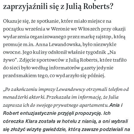
zaprzyjaźnili się z Julią Roberts?
Okazuje się, że spotkanie, które miało miejsce na
początku września w Weronie we Włoszech przy okazji
wydarzenia organizowanego przez markę rajstop, którą
promuje m.in. Anna Lewandowska, było niezwykle
owocne. Jego kulisy odsłonił właśnie tygodnik „Na
żywo”. Zdjęcie sportowców z Julią Roberts, które trafiło
do sieci było według informatorów gazety jedynie
przedsmakiem tego, co wydarzyło się później.
„
Po zakończeniu imprezy Lewandowscy otrzymali telefon od
menadżerki aktorki. Przekazała im informację, że Julia
Ania i
zaprasza ich do swojego prywatnego apartamentu.
Robert entuzjastycznie przyjęli propozycję. Ich
córeczka Klara została w hotelu z nianią, a oni wybrali
się złożyć wizytę gwieździe, którą zawsze podziwiali na