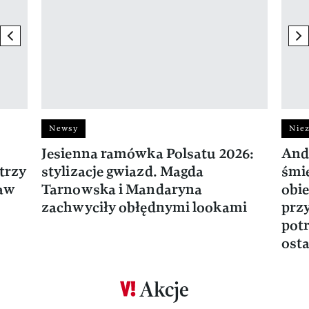
previous element
ne
Newsy
Niez
Jesienna ramówka Polsatu 2026:
And
trzy
stylizacje gwiazd. Magda
śmie
ław
Tarnowska i Mandaryna
obie
zachwyciły obłędnymi lookami
prz
potr
osta
Akcje