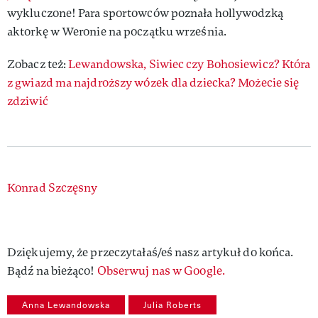
wykluczone! Para sportowców poznała hollywodzką
aktorkę w Weronie na początku września.
Zobacz też:
Lewandowska, Siwiec czy Bohosiewicz? Która
z gwiazd ma najdroższy wózek dla dziecka? Możecie się
zdziwić
Authors
Konrad Szczęsny
Dziękujemy, że przeczytałaś/eś nasz artykuł do końca.
Bądź na bieżąco!
Obserwuj nas w Google.
Anna Lewandowska
Julia Roberts