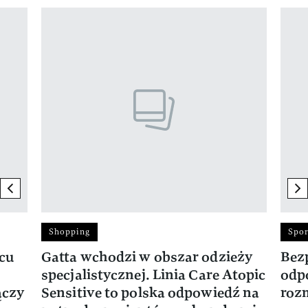
Pokazywanie elementu 1 z 17
previous element
ne
Shopping
Spor
rcu
Gatta wchodzi w obszar odzieży
Bez
specjalistycznej. Linia Care Atopic
odp
ączy
Sensitive to polska odpowiedź na
roz