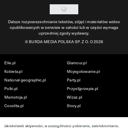
Dalsze rozpowszechnianie tekstów, zdjęć i materiałów wideo
opublikowanych w serwisie w całości lub w części wymaga
uprzedniej zgody wydawcy.
©
BURDA MEDIA POLSKA SP. Z O. O 2026
Elle.pl
Glamour.pl
Kobieta.pl
Mojegotowanie.pl
National-geographic.pl
Party.pl
Polki.pl
Przyslijprzepis.pl
Mamotoja.pl
Wizaz.pl
Cocolita.pl
Story.pl
Jakiekolwiek aktywności, w szczególności: pobieranie, zwielokrotnianie,