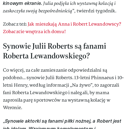
kinowym ekranie.
Julia podjęła ich wystawną kolacją i
zaskoczyła swoją bezpośredniością
”, twierdzi tygodnik.
Zobacz też:
Jak mieszkają Anna i Robert Lewandowscy?
Zobaczcie wnętrza ich domu!
Synowie Julii Roberts są fanami
Roberta Lewandowskiego?
Co więcej, za całe zamieszanie odpowiedzialni są
podobno... synowie Julii Roberts. 13-letni Phinnaeus i 10-
letni Henry, według informacji „Na żywo”, to zagorzali
fani Roberta Lewandowskiego i nalegali, by mama
zaprosiła parę sportowców na wystawną kolację w
Weronie.
Synowie aktorki są fanami piłki nożnej, a Robert jest
„
ich idolem. Wzajemnym komplementom i