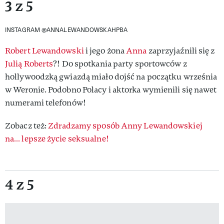
3 z 5
INSTAGRAM @ANNALEWANDOWSKAHPBA
Robert Lewandowski
i jego żona
Anna
zaprzyjaźnili się z
Julią Roberts
?! Do spotkania party sportowców z
hollywoodzką gwiazdą miało dojść na początku września
w Weronie. Podobno Polacy i aktorka wymienili się nawet
numerami telefonów!
Zobacz też:
Zdradzamy sposób Anny Lewandowskiej
na… lepsze życie seksualne!
4 z 5