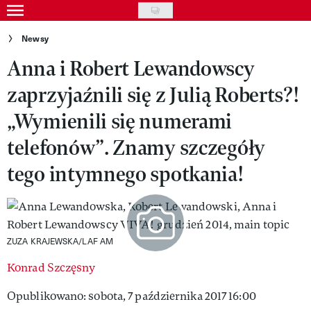
Skip
to
Gwiazdy
Newsy
main
Anna i Robert Lewandowscy
Ludzie
content
zaprzyjaźnili się z Julią Roberts?!
Moda
„Wymienili się numerami
Uroda
telefonów”. Znamy szczegóły
Styl życia
tego intymnego spotkania!
Kultura
Wideo
Nasze akcje
ZUZA KRAJEWSKA/LAF AM
Konrad Szczęsny
VIVA!ART
Opublikowano: sobota, 7 października 2017 16:00
VIVA!MODA