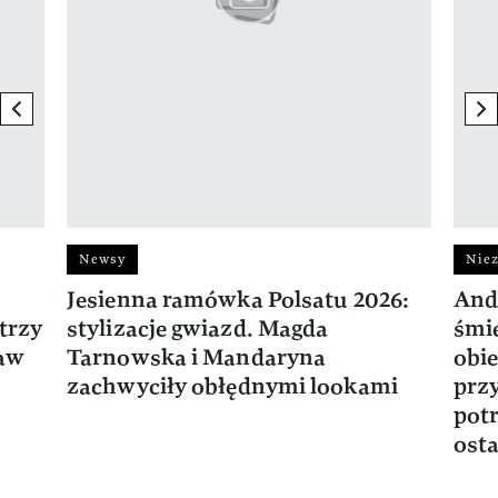
previous element
ne
Newsy
Niez
Jesienna ramówka Polsatu 2026:
And
trzy
stylizacje gwiazd. Magda
śmie
ław
Tarnowska i Mandaryna
obie
zachwyciły obłędnymi lookami
prz
potr
osta