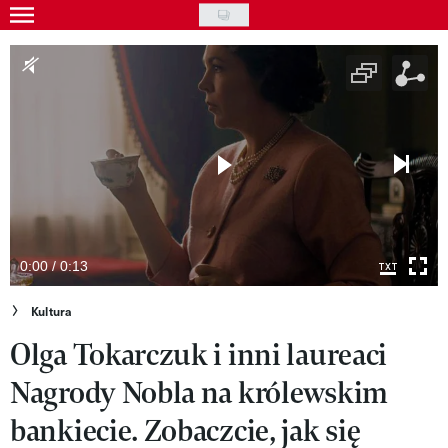
Skip
to
Gwiazdy
main
Ludzie
content
Moda
Uroda
Styl życia
Kultura
0:00 / 0:13
Wideo
Kultura
Olga Tokarczuk i inni laureaci
Nasze akcje
Nagrody Nobla na królewskim
VIVA!ART
bankiecie. Zobaczcie, jak się
VIVA!MODA