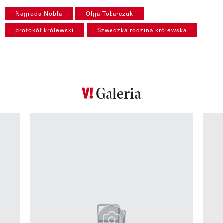
Nagroda Nobla
Olga Tokarczuk
protokół królewski
Szwedzka rodzina królewska
Galeria
Pokazywanie elementu 1 z 12