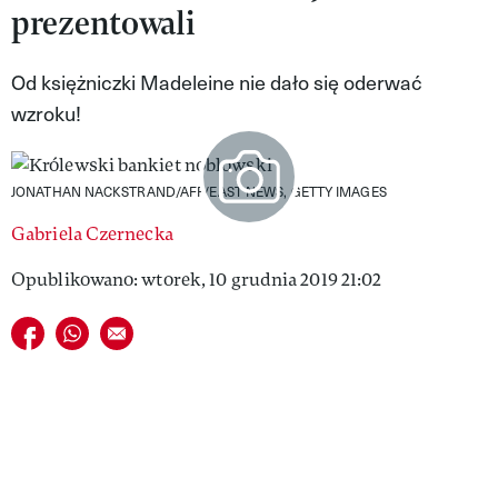
prezentowali
VIVA!LIFESTYLE
VIVA!MAN
Od księżniczki Madeleine nie dało się oderwać
wzroku!
VIVA!PEOPLE POWER
VIVA!ITAKA
JONATHAN NACKSTRAND/AFP/EAST NEWS, GETTY IMAGES
MAGAZYN VIVA!
Gabriela Czernecka
Opublikowano: wtorek, 10 grudnia 2019 21:02
Udostępnij na facebook
Udostępnij na whatsapp
E-mail do przyjaciela