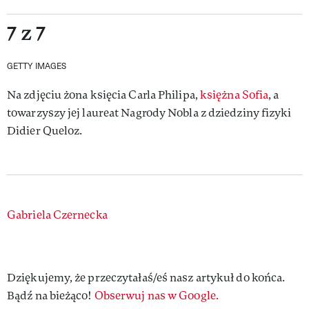
7 z 7
GETTY IMAGES
Na zdjęciu żona księcia Carla Philipa,
księżna Sofia
, a
towarzyszy jej laureat Nagrody Nobla z dziedziny fizyki
Didier Queloz.
Authors
Gabriela Czernecka
Dziękujemy, że przeczytałaś/eś nasz artykuł do końca.
Bądź na bieżąco!
Obserwuj nas w Google.