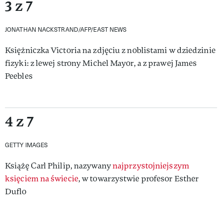
3 z 7
JONATHAN NACKSTRAND/AFP/EAST NEWS
Księżniczka Victoria na zdjęciu z noblistami w dziedzinie
fizyki: z lewej strony Michel Mayor, a z prawej James
Peebles
4 z 7
GETTY IMAGES
Książę Carl Philip, nazywany
najprzystojniejszym
księciem na świecie
, w towarzystwie profesor Esther
Duflo