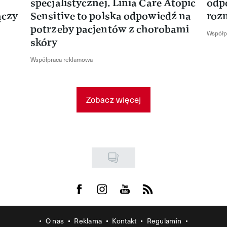
specjalistycznej. Linia Care Atopic
odp
ączy
Sensitive to polska odpowiedź na
roz
potrzeby pacjentów z chorobami
Współp
skóry
Współpraca reklamowa
Zobacz więcej
Visit us on Facebook
Visit us on Instagram
Visit us on Youtube
Visit us on Rss
O nas
Reklama
Kontakt
Regulamin