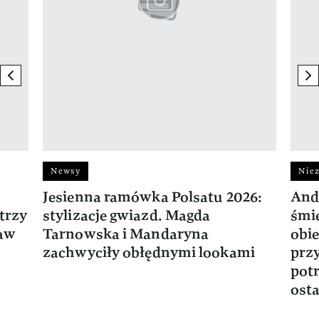
previous element
ne
Newsy
Niez
Jesienna ramówka Polsatu 2026:
And
trzy
stylizacje gwiazd. Magda
śmie
ław
Tarnowska i Mandaryna
obie
zachwyciły obłędnymi lookami
prz
potr
osta