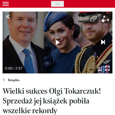
Skip
to
Gwiazdy
main
Ludzie
content
Moda
Uroda
Styl życia
Kultura
0:00 / 2:57
Wideo
Książka
Wielki sukces Olgi Tokarczuk!
Nasze akcje
Sprzedaż jej książek pobiła
VIVA!ART
wszelkie rekordy
VIVA!MODA