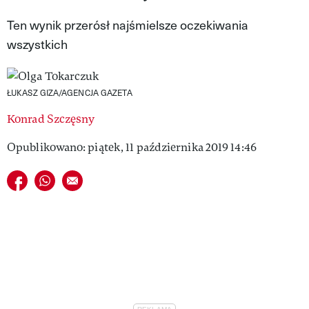
VIVA!LIFESTYLE
Ten wynik przerósł najśmielsze oczekiwania
wszystkich
VIVA!MAN
VIVA!PEOPLE POWER
ŁUKASZ GIZA/AGENCJA GAZETA
VIVA!ITAKA
Konrad Szczęsny
MAGAZYN VIVA!
Opublikowano: piątek, 11 października 2019 14:46
Udostępnij na facebook
Udostępnij na whatsapp
E-mail do przyjaciela