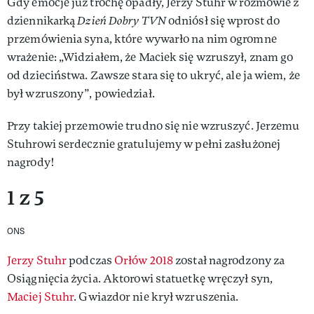
Gdy emocje już trochę opadły, Jerzy Stuhr w rozmowie z
dziennikarką
Dzień Dobry TVN
odniósł się wprost do
przemówienia syna, które wywarło na nim ogromne
wrażenie: „Widziałem, że Maciek się wzruszył, znam go
od dzieciństwa. Zawsze stara się to ukryć, ale ja wiem, że
był wzruszony”, powiedział.
Przy takiej przemowie trudno się nie wzruszyć. Jerzemu
Stuhrowi serdecznie gratulujemy w pełni zasłużonej
nagrody!
1 z 5
ONS
Jerzy Stuhr
podczas
Orłów 2018
został nagrodzony za
Osiągnięcia życia. Aktorowi statuetkę wręczył syn,
Maciej Stuhr
. Gwiazdor nie krył wzruszenia.