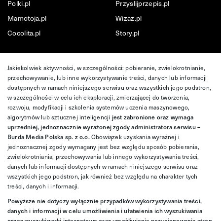
Polki.pl
Przyslijprzepis.pl
Mamotoja.pl
Wizaz.pl
Cocolita.pl
Story.pl
Jakiekolwiek aktywności, w szczególności: pobieranie, zwielokrotnianie,
przechowywanie, lub inne wykorzystywanie treści, danych lub informacji
dostępnych w ramach niniejszego serwisu oraz wszystkich jego podstron,
w szczególności w celu ich eksploracji, zmierzającej do tworzenia,
rozwoju, modyfikacji i szkolenia systemów uczenia maszynowego,
algorytmów lub sztucznej inteligencji
jest zabronione oraz wymaga
uprzedniej, jednoznacznie wyrażonej zgody administratora serwisu –
Burda Media Polska sp. z o.o.
Obowiązek uzyskania wyraźnej i
jednoznacznej zgody wymagany jest bez względu sposób pobierania,
zwielokrotniania, przechowywania lub innego wykorzystywania treści,
danych lub informacji dostępnych w ramach niniejszego serwisu oraz
wszystkich jego podstron, jak również bez względu na charakter tych
treści, danych i informacji.
Powyższe nie dotyczy wyłącznie przypadków wykorzystywania treści,
danych i informacji w celu umożliwienia i ułatwienia ich wyszukiwania
przez wyszukiwarki internetowe oraz umożliwienia pozycjonowania stron