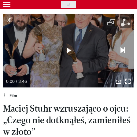
Skip
to
Gwiazdy
main
Ludzie
content
Moda
Uroda
Styl życia
Kultura
0:00 / 3:46
Wideo
Film
Maciej Stuhr wzruszająco o ojcu:
Nasze akcje
„Czego nie dotknąłeś, zamieniłeś
VIVA!ART
w złoto”
VIVA!MODA