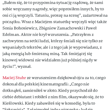
„Bałem się, że to przypomina sytuację rządową, że sami
sobie wręczamy nagrody, więc poprosiłem innych, by to
oni ci ją wręczyli. Tatusiu, proszę na scenę”, zażartował na
początku. Wraz z Maciejem statuetkę wręczyli więc także
Sonia Bohosiewicz, Zbigniew Zamachowski i Paweł
Edelman. Aktor nie krył wzruszenia. „Patrzyłem z
zachwytem na setki ludzi, którzy śmiali się nie tylko ze
wspaniałych tekstów, ale i z tego jak je wypowiadasz, z
jaką energią lub śmieszną miną. Tak śmiejącej się
kinowej widowni nie widziałem już później nigdy w
życiu!”, wyznał.
Maciej Stuhr
ze wzruszeniem dziękował ojcu za to, czego
dokonał dla polskiej kinematografii: „Czego nie
dotknąłeś, zamieniłeś w złoto. Kiedy przychodził do
ciebie debiutant i robiłeś z nim film, okazywało się, że to
Kieślowski. Kiedy zabawiłeś się w komedię, była to
"Seksmisja". Zaśpiewałeś jedną piosenkę - ludzie