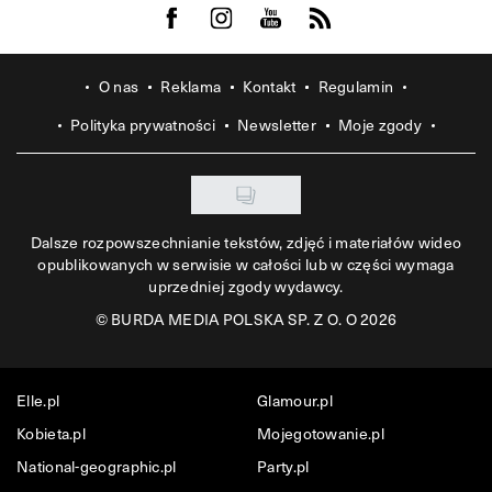
Visit us on Facebook
Visit us on Instagram
Visit us on Youtube
Visit us on Rss
O nas
Reklama
Kontakt
Regulamin
Polityka prywatności
Newsletter
Moje zgody
Dalsze rozpowszechnianie tekstów, zdjęć i materiałów wideo
opublikowanych w serwisie w całości lub w części wymaga
uprzedniej zgody wydawcy.
©
BURDA MEDIA POLSKA SP. Z O. O 2026
Elle.pl
Glamour.pl
Kobieta.pl
Mojegotowanie.pl
National-geographic.pl
Party.pl