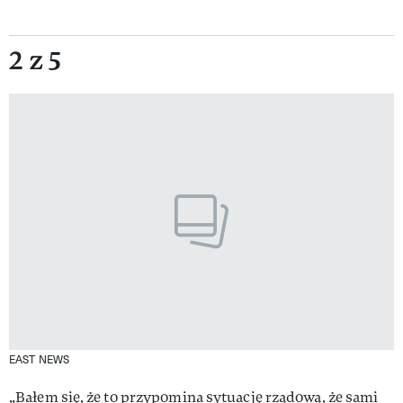
2 z 5
EAST NEWS
„Bałem się, że to przypomina sytuację rządową, że sami