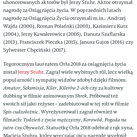
uhonorowanych aktorów był Jerzy Stuhr. Aktor otrzymał
nagrodę za Osiągnięcia życia. W poprzednich latach
nagrodę za Osiągnięcia Życia otrzymali m.in.: Andrzej
Wajda (2000), Roman Polański (2003), Kazimierz Kutz
(2004), Jerzy Kawalerowicz (2005), Danuta Szaflarska
(2013), Franciszek Pieczka (2015), Janusz Gajos (2016) czy
Sylwester Chęciński (2017).
Tegorocznym laureatem Orła 2018 za osiągnięcia życia
został
Jerzy Stuhr
. Zagrał wiele wybitnych ról, lecz wielką
popularność i sympatię widzów zdobył dzięki filmom:
Amator
,
Seksmisja
,
Kiler
,
Kilerów 2-óch
czy za kultowy
dubbing w filmie animowanym
Shrek
. Próbował też
swoich sił jako reżyser - zadebiutował w tej roli w filmie
Spis cudzołożnic
. Wyreżyserował i zagrał również w
filmach:
Tydzień z życia mężczyzny
,
Korowód
,
Pogoda na
jutro
czy
Obywatel
. Statuetkę Orła 2018 odebrał z rąk syna,
Macieja Stuhra, który wręczając ojcu nagrodę wygłosił