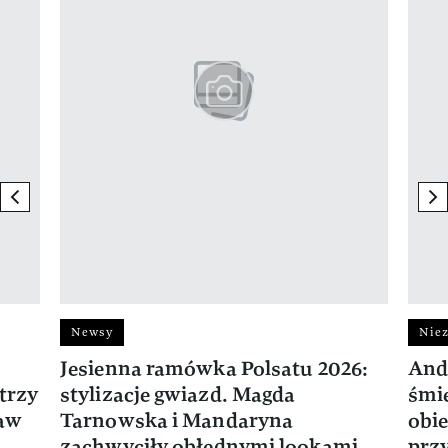
previous element
ne
Newsy
Niez
Jesienna ramówka Polsatu 2026:
And
trzy
stylizacje gwiazd. Magda
śmie
ław
Tarnowska i Mandaryna
obie
zachwyciły obłędnymi lookami
prz