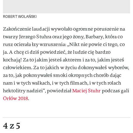
ROBERT WOLAŃSKI
Zakończenie laudacji wywołało ogromne poruszenie na
twarzy Jerzego Stuhra oraz jego żony, Barbary, która co
rusz ocierała łzy wzruszenia: „Nikt nie powie ci tego, co
ja. A chcę ci dziś powiedzieć, że ludzie cię bardzo
kochają! Za to jakim jesteś aktorem i za to, jakim jesteś
człowiekiem. Za to jakich w życiu dokonywałeś wyborów,
za to, jak pokonywałeś smoki okropnych chorób dając
nam i w tych walkach, i w tych filmach, i w tych rolach
hektolitry nadziei”, powiedział
Maciej Stuhr
podczas gali
Orłów 2018
.
4 z 5