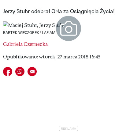
VIVA!LIFESTYLE
Jerzy Stuhr odebrał Orła za Osiągnięcia Życia!
VIVA!MAN
BARTEK WIECZOREK/ LAF AM
VIVA!PEOPLE POWER
Gabriela Czernecka
VIVA!ITAKA
Opublikowano: wtorek, 27 marca 2018 16:45
MAGAZYN VIVA!
Udostępnij na facebook
Udostępnij na whatsapp
E-mail do przyjaciela