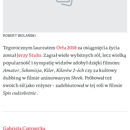
ROBERT WOLAŃSKI
Tegorocznym laureatem
Orła 2018
za osiągnięcia życia
został
Jerzy Stuhr
. Zagrał wiele wybitnych ról, lecz wielką
popularność i sympatię widzów zdobył dzięki filmom:
Amator
,
Seksmisja
,
Kiler
,
Kilerów 2-óch
czy za kultowy
dubbing w filmie animowanym
Shrek
. Próbował też
swoich sił jako reżyser - zadebiutował w tej roli w filmie
Spis cudzołożnic
.
Authors
Gabriela Czernecka