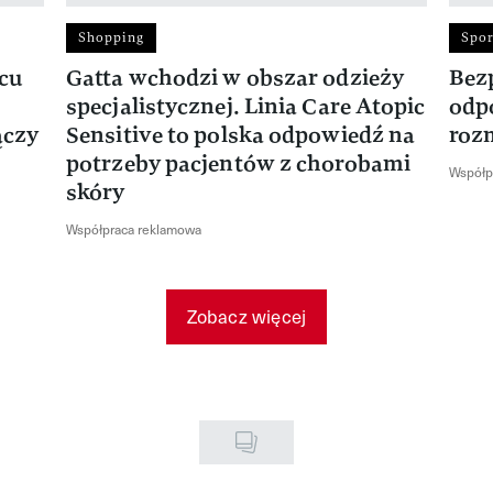
Shopping
Spor
rcu
Gatta wchodzi w obszar odzieży
Bez
specjalistycznej. Linia Care Atopic
odp
ączy
Sensitive to polska odpowiedź na
roz
potrzeby pacjentów z chorobami
Współp
skóry
Współpraca reklamowa
Zobacz więcej