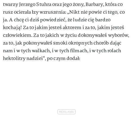
twarzy Jerzego Stuhra oraz jego żony, Barbary, która co
rusz ocierała łzy wzruszenia: „Nikt nie powie ci tego, co
ja. A chcę ci dziś powiedzieć, że ludzie cię bardzo
kochają! Za to jakim jesteś aktorem i za to, jakim jesteś
człowiekiem. Za to jakich w życiu dokonywałeś wyborów,
za to, jak pokonywałeś smoki okropnych chorób dając
nam i w tych walkach, i w tych filmach, i w tych rolach
hektolitry nadziei”, po czym dodał: