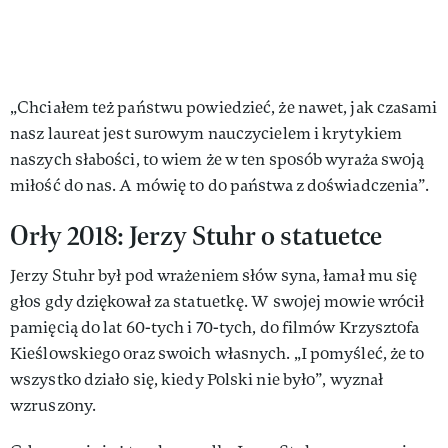
„Chciałem też państwu powiedzieć, że nawet, jak czasami
nasz laureat jest surowym nauczycielem i krytykiem
naszych słabości, to wiem że w ten sposób wyraża swoją
miłość do nas. A mówię to do państwa z doświadczenia”.
Orły 2018: Jerzy Stuhr o statuetce
Jerzy Stuhr był pod wrażeniem słów syna, łamał mu się
głos gdy dziękował za statuetkę. W swojej mowie wrócił
pamięcią do lat 60-tych i 70-tych, do filmów Krzysztofa
Kieślowskiego oraz swoich własnych. „I pomyśleć, że to
wszystko działo się, kiedy Polski nie było”, wyznał
wzruszony.