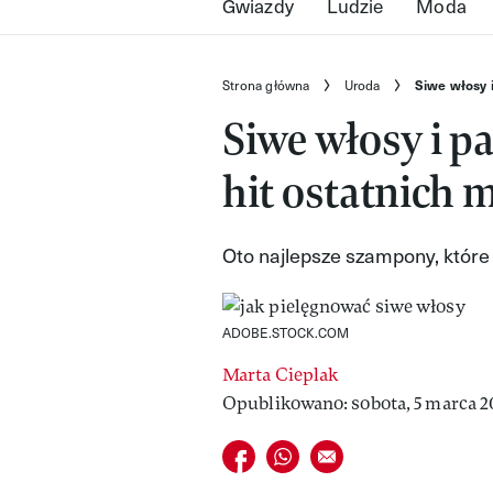
Gwiazdy
Ludzie
Moda
Strona główna
Uroda
Siwe włosy i
Siwe włosy i p
hit ostatnich m
Oto najlepsze szampony, które
ADOBE.STOCK.COM
Marta Cieplak
Opublikowano: sobota, 5 marca 20
Udostępnij na facebook
Udostępnij na whatsapp
E-mail do przyjaciela