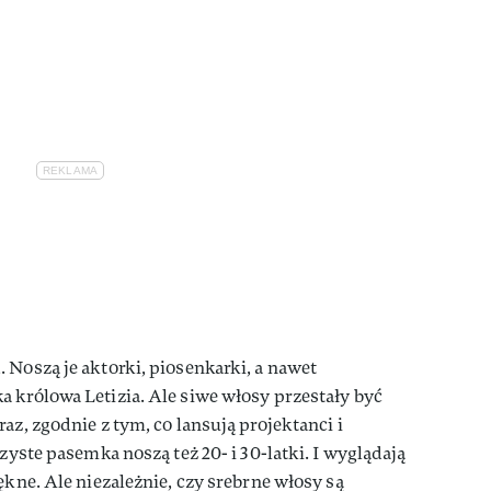
 Noszą je aktorki, piosenkarki, a nawet
 królowa Letizia. Ale siwe włosy przestały być
az, zgodnie z tym, co lansują projektanci i
rzyste pasemka noszą też 20- i 30-latki. I wyglądają
ękne. Ale niezależnie, czy srebrne włosy są