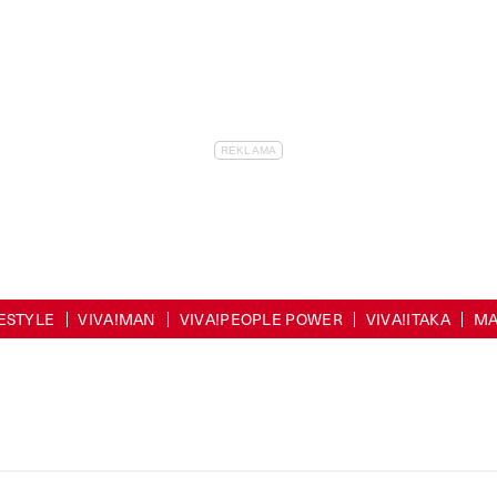
FESTYLE
VIVA!MAN
VIVA!PEOPLE POWER
VIVA!ITAKA
MA