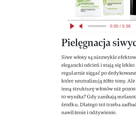
0:00 / 0:38
Pielęgnacja siw
Siwe włosy są niezwykle efektown
elegancki odcień i stają się lekk
regularnie sięgać po dedykowane
które neutralizują żółte tony. Al
inną strukturę włosów niż pozost
to wynika? Gdy zanikają melanocy
środku. Dlatego też trzeba zadbać
nawilżenie i odżywienie.