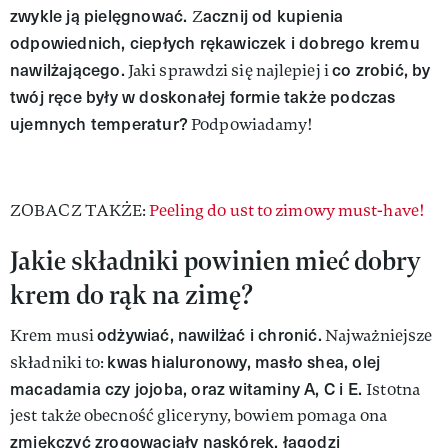
zwykle ją pielęgnować.
acznij od kupienia
Z
odpowiednich, ciepłych rękawiczek i dobrego kremu
nawilżającego.
co zrobić, by
Jaki sprawdzi się najlepiej i
twój ręce były w doskonałej formie także podczas
ujemnych temperatur?
Podpowiadamy!
ZOBACZ TAKŻE:
Peeling do ust to zimowy must-have!
Jakie składniki powinien mieć dobry
krem do rąk na zimę?
odżywiać, nawilżać i chronić.
Krem musi
Najważniejsze
kwas hialuronowy, masło shea, olej
składniki to:
macadamia czy jojoba, oraz witaminy A, C i E.
Istotna
jest także obecność gliceryny, bowiem pomaga ona
zmiękczyć zrogowaciały naskórek, łagodzi