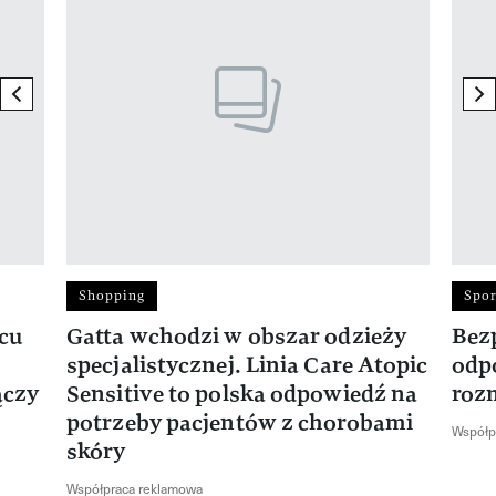
previous element
ne
Shopping
Spor
rcu
Gatta wchodzi w obszar odzieży
Bez
specjalistycznej. Linia Care Atopic
odp
ączy
Sensitive to polska odpowiedź na
roz
potrzeby pacjentów z chorobami
Współp
skóry
Współpraca reklamowa