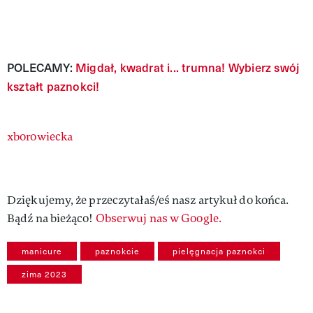
POLECAMY:
Migdał, kwadrat i... trumna! Wybierz swój
kształt paznokci!
Authors
xborowiecka
Dziękujemy, że przeczytałaś/eś nasz artykuł do końca.
Bądź na bieżąco!
Obserwuj nas w Google.
manicure
paznokcie
pielęgnacja paznokci
zima 2023