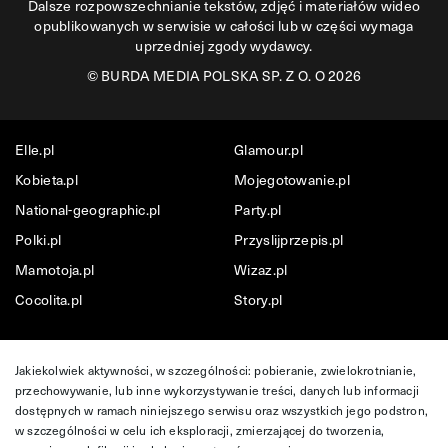
Dalsze rozpowszechnianie tekstów, zdjęć i materiałów wideo
opublikowanych w serwisie w całości lub w części wymaga
uprzedniej zgody wydawcy.
©
BURDA MEDIA POLSKA SP. Z O. O 2026
Elle.pl
Glamour.pl
Kobieta.pl
Mojegotowanie.pl
National-geographic.pl
Party.pl
Polki.pl
Przyslijprzepis.pl
Mamotoja.pl
Wizaz.pl
Cocolita.pl
Story.pl
Jakiekolwiek aktywności, w szczególności: pobieranie, zwielokrotnianie,
przechowywanie, lub inne wykorzystywanie treści, danych lub informacji
dostępnych w ramach niniejszego serwisu oraz wszystkich jego podstron,
w szczególności w celu ich eksploracji, zmierzającej do tworzenia,