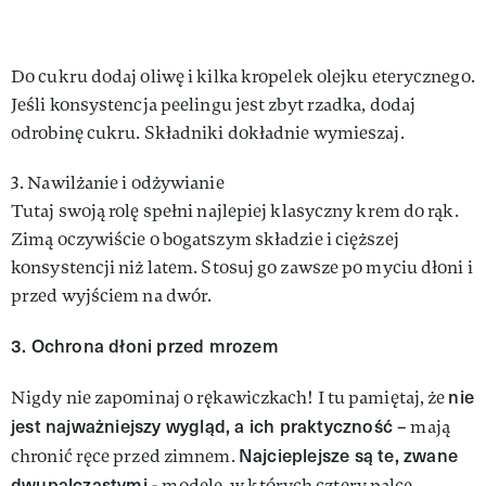
Do cukru dodaj oliwę i kilka kropelek olejku eterycznego.
Jeśli konsystencja peelingu jest zbyt rzadka, dodaj
odrobinę cukru. Składniki dokładnie wymieszaj.
3. Nawilżanie i odżywianie
Tutaj swoją rolę spełni najlepiej klasyczny krem do rąk.
Zimą oczywiście o bogatszym składzie i cięższej
konsystencji niż latem. Stosuj go zawsze po myciu dłoni i
przed wyjściem na dwór.
3. Ochrona dłoni przed mrozem
nie
Nigdy nie zapominaj o rękawiczkach! I tu pamiętaj, że
jest najważniejszy wygląd, a ich praktyczność
– mają
Najcieplejsze są te, zwane
chronić ręce przed zimnem.
dwupalczastymi -
modele, w których cztery palce