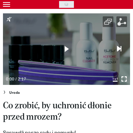
Skip
to
Gwiazdy
main
Ludzie
content
Moda
Uroda
Styl życia
Kultura
0:00 / 2:17
Wideo
Uroda
Co zrobić, by uchronić dłonie
Nasze akcje
przed mrozem?
VIVA!ART
VIVA!MODA
Sprawdź nasze rady i pomysły!