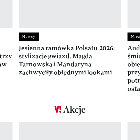
Newsy
Niez
Jesienna ramówka Polsatu 2026:
And
trzy
stylizacje gwiazd. Magda
śmie
ław
Tarnowska i Mandaryna
obie
zachwyciły obłędnymi lookami
prz
potr
osta
Akcje
Pokazywanie elementu 1 z 17