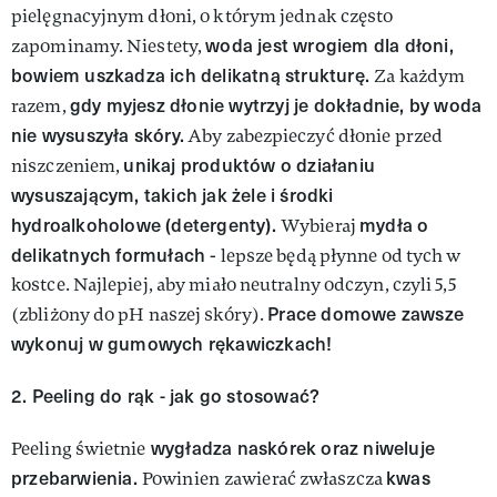
pielęgnacyjnym dłoni, o którym jednak często
woda jest wrogiem dla dłoni,
zapominamy. Niestety,
bowiem uszkadza ich delikatną strukturę.
Za każdym
gdy myjesz dłonie wytrzyj je dokładnie, by woda
razem,
nie wysuszyła skóry.
Aby zabezpieczyć dłonie przed
unikaj produktów o działaniu
niszczeniem,
wysuszającym, takich jak żele i środki
hydroalkoholowe (detergenty).
mydła o
Wybieraj
delikatnych formułach
- lepsze będą płynne od tych w
kostce. Najlepiej, aby miało neutralny odczyn, czyli 5,5
Prace domowe zawsze
(zbliżony do pH naszej skóry).
wykonuj w gumowych rękawiczkach!
2. Peeling do rąk - jak go stosować?
wygładza naskórek oraz niweluje
Peeling świetnie
przebarwienia.
kwas
Powinien
zawierać zwłaszcza