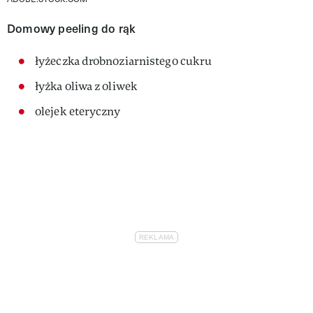
Domowy peeling do rąk
łyżeczka drobnoziarnistego cukru
łyżka oliwa z oliwek
olejek eteryczny