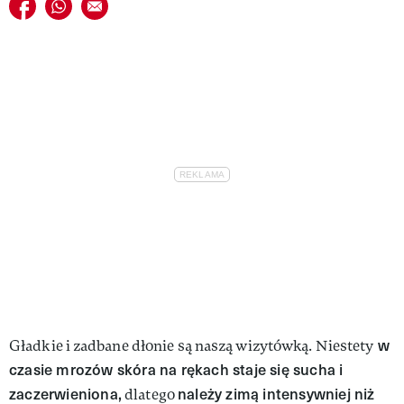
Udostępnij na facebook
Udostępnij na whatsapp
E-mail do przyjaciela
w
Gładkie i zadbane dłonie są naszą wizytówką. Niestety
czasie mrozów skóra na rękach staje się sucha i
zaczerwieniona,
należy zimą intensywniej niż
dlatego