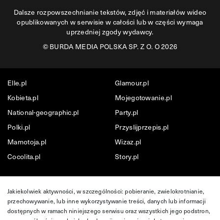
Dalsze rozpowszechnianie tekstów, zdjęć i materiałów wideo
opublikowanych w serwisie w całości lub w części wymaga
uprzedniej zgody wydawcy.
©
BURDA MEDIA POLSKA SP. Z O. O 2026
Elle.pl
Glamour.pl
Kobieta.pl
Mojegotowanie.pl
National-geographic.pl
Party.pl
Polki.pl
Przyslijprzepis.pl
Mamotoja.pl
Wizaz.pl
Cocolita.pl
Story.pl
Jakiekolwiek aktywności, w szczególności: pobieranie, zwielokrotnianie,
przechowywanie, lub inne wykorzystywanie treści, danych lub informacji
dostępnych w ramach niniejszego serwisu oraz wszystkich jego podstron,