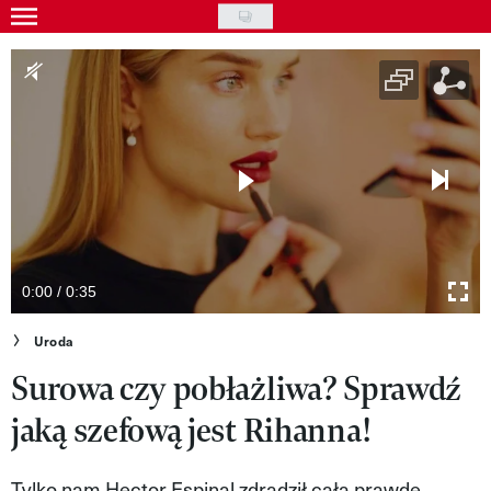
Skip
to
Gwiazdy
main
Ludzie
content
Moda
Uroda
Styl życia
Kultura
0:00 / 0:35
Wideo
Uroda
Surowa czy pobłażliwa? Sprawdź
Nasze akcje
jaką szefową jest Rihanna!
VIVA!ART
VIVA!MODA
Tylko nam Hector Espinal zdradził całą prawdę