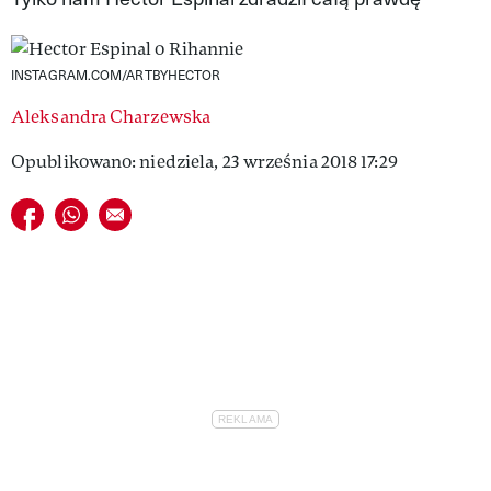
VIVA!LIFESTYLE
VIVA!MAN
INSTAGRAM.COM/ARTBYHECTOR
Aleksandra Charzewska
VIVA!PEOPLE POWER
Opublikowano: niedziela, 23 września 2018 17:29
VIVA!ITAKA
Udostępnij na facebook
Udostępnij na whatsapp
E-mail do przyjaciela
MAGAZYN VIVA!