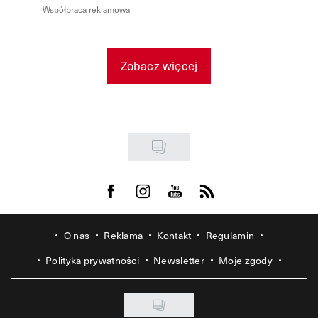
Współpraca reklamowa
Zobacz więcej
Visit us on Facebook
Visit us on Instagram
Visit us on Youtube
Visit us on Rss
O nas
Reklama
Kontakt
Regulamin
Polityka prywatności
Newsletter
Moje zgody