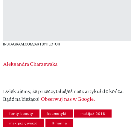
INSTAGRAM.COM/ARTBYHECTOR
Authors
Aleksandra Charzewska
Dziękujemy, że przeczytałaś/eś nasz artykuł do końca.
Bądź na bieżąco!
Obserwuj nas w Google.
fenty beauty
kosmetyki
makijaż 2018
makijaż gwiazd
Rihanna