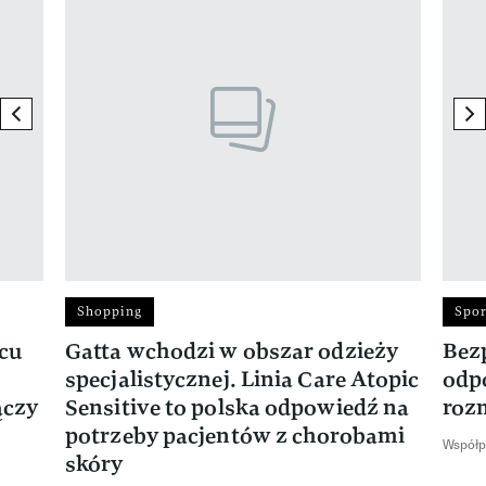
previous element
ne
Shopping
Spor
rcu
Gatta wchodzi w obszar odzieży
Bez
specjalistycznej. Linia Care Atopic
odp
ączy
Sensitive to polska odpowiedź na
roz
potrzeby pacjentów z chorobami
Współp
skóry