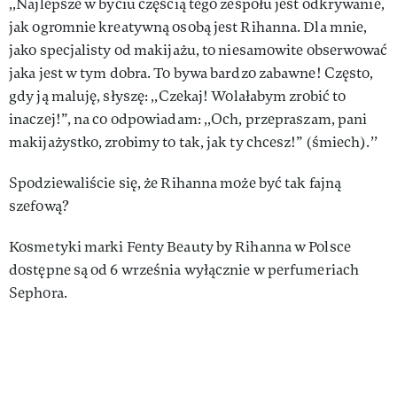
,,Najlepsze w byciu częścią tego zespołu jest odkrywanie,
jak ogromnie kreatywną osobą jest Rihanna. Dla mnie,
jako specjalisty od makijażu, to niesamowite obserwować
jaka jest w tym dobra. To bywa bardzo zabawne! Często,
gdy ją maluję, słyszę: ,,Czekaj! Wolałabym zrobić to
inaczej!”, na co odpowiadam: ,,Och, przepraszam, pani
makijażystko, zrobimy to tak, jak ty chcesz!” (śmiech).’’
Spodziewaliście się, że Rihanna może być tak fajną
szefową?
Kosmetyki marki Fenty Beauty by Rihanna w Polsce
dostępne są od 6 września wyłącznie w perfumeriach
Sephora.