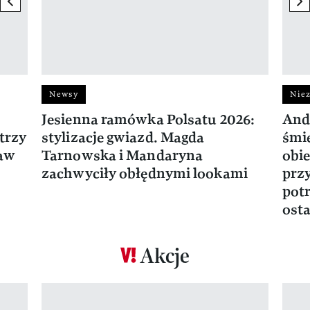
Newsy
Niez
Jesienna ramówka Polsatu 2026:
And
trzy
stylizacje gwiazd. Magda
śmie
ław
Tarnowska i Mandaryna
obie
zachwyciły obłędnymi lookami
prz
potr
osta
Akcje
Pokazywanie elementu 1 z 17