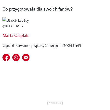
VIVA!LIFESTYLE
Co przygotowała dla swoich fanów?
VIVA!MAN
@BLAKELIVELY
VIVA!PEOPLE POWER
Marta Cieplak
VIVA!ITAKA
Opublikowano: piątek, 2 sierpnia 2024 11:45
MAGAZYN VIVA!
Udostępnij na facebook
Udostępnij na whatsapp
E-mail do przyjaciela