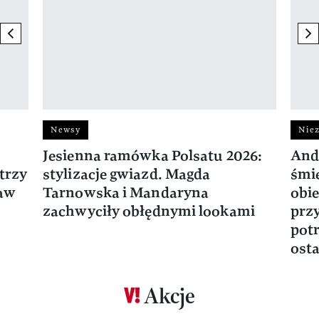
previous element
ne
Newsy
Niez
Jesienna ramówka Polsatu 2026:
And
trzy
stylizacje gwiazd. Magda
śmie
ław
Tarnowska i Mandaryna
obie
zachwyciły obłędnymi lookami
prz
potr
osta
Akcje