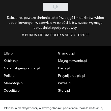
Dalsze rozpowszechnianie tekstów, zdjęć i materiałów wideo
opublikowanych w serwisie w całości lub w części wymaga
uprzedniej zgody wydawcy.
©
BURDA MEDIA POLSKA SP. Z O. O 2026
Elle.pl
Glamour.pl
Kobieta.pl
Mojegotowanie.pl
National-geographic.pl
Party.pl
Polki.pl
Przyslijprzepis.pl
Mamotoja.pl
Wizaz.pl
Cocolita.pl
Story.pl
Jakiekolwiek aktywności, w szczególności: pobieranie, zwielokrotnianie,