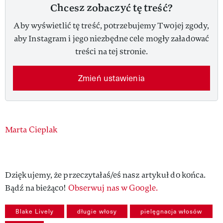
Chcesz zobaczyć tę treść?
Aby wyświetlić tę treść, potrzebujemy Twojej zgody,
aby Instagram i jego niezbędne cele mogły załadować
treści na tej stronie.
Zmień ustawienia
Authors
Marta Cieplak
Dziękujemy, że przeczytałaś/eś nasz artykuł do końca.
Bądź na bieżąco!
Obserwuj nas w Google.
Blake Lively
długie włosy
pielęgnacja włosów