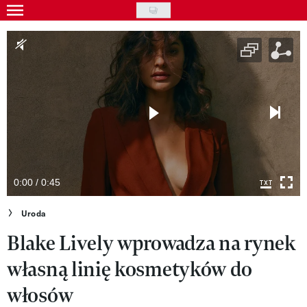
Skip
to
Gwiazdy
main
Ludzie
content
Moda
Uroda
Styl życia
Kultura
0:00 / 0:45
Wideo
Uroda
Blake Lively wprowadza na rynek
Nasze akcje
własną linię kosmetyków do
VIVA!ART
włosów
VIVA!MODA