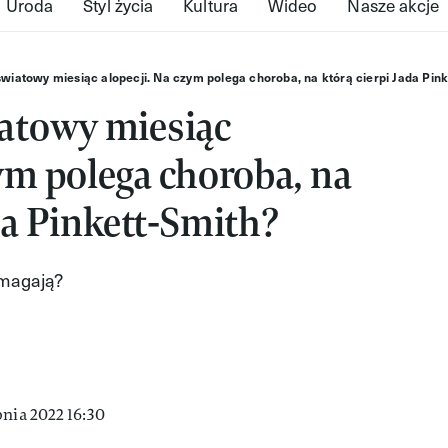
Uroda
Styl życia
Kultura
Wideo
Nasze akcje
światowy miesiąc alopecji. Na czym polega choroba, na którą cierpi Jada Pin
iatowy miesiąc
zym polega choroba, na
ada Pinkett-Smith?
zmagają?
pnia 2022 16:30