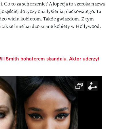
. Co to za schorzenie? Alopecja to szeroka nazwa
ajczęściej dotyczy ona łysienia plackowatego. Ta
rdzo wielu kobietom. Także gwiazdom. Z tym
 także inne bardzo znane kobiety w Hollywood.
ill Smith bohaterem skandalu. Aktor uderzył