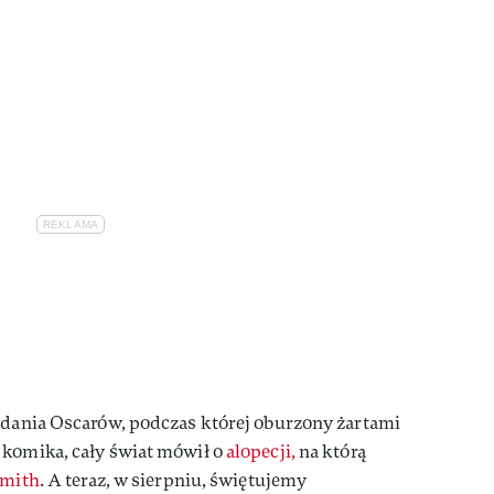
ozdania Oscarów, podczas której oburzony żartami
 komika, cały świat mówił o
alopecji,
na którą
Smith
. A teraz, w sierpniu, świętujemy