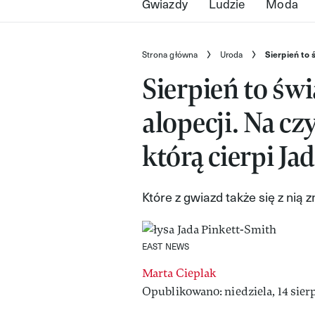
Gwiazdy
Ludzie
Moda
Strona główna
Uroda
Sierpień to 
Sierpień to św
alopecji. Na c
którą cierpi J
Które z gwiazd także się z nią 
EAST NEWS
Marta Cieplak
Opublikowano: niedziela, 14 sier