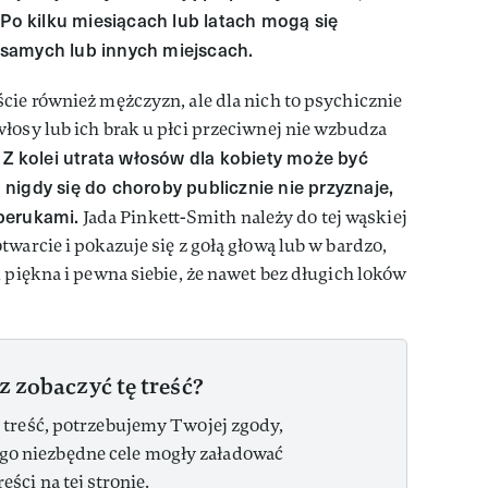
 Po kilku miesiącach lub latach mogą się
samych lub innych miejscach.
cie również mężczyzn, ale dla nich to psychicznie
łosy lub ich brak u płci przeciwnej nie wzbudza
Z kolei utrata włosów dla kobiety może być
.
nigdy się do choroby publicznie nie przyznaje,
perukami.
Jada Pinkett-Smith należy do tej wąskiej
warcie i pokazuje się z gołą głową lub w bardzo,
k piękna i pewna siebie, że nawet bez długich loków
z zobaczyć tę treść?
 treść, potrzebujemy Twojej zgody,
ego niezbędne cele mogły załadować
reści na tej stronie.