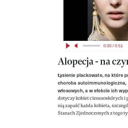
0:00 / 0:51
Alopecja - na cz
Łysienie plackowate, na które 
choroba autoimmunologiczna, 
włosowych, a w efekcie ich wy
dotyczy kobiet ciemnoskórych i 
nią zapaść każda kobieta, szczegól
Stanach Zjednoczonych z tego t