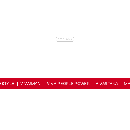
FESTYLE
VIVA!MAN
VIVA!PEOPLE POWER
VIVA!ITAKA
MA