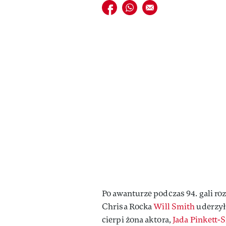
Udostępnij na facebook
Udostępnij na whatsapp
E-mail do przyjaciela
Po awanturze podczas 94. gali r
Chrisa Rocka
Will Smith
uderzył
cierpi żona aktora,
Jada Pinkett-