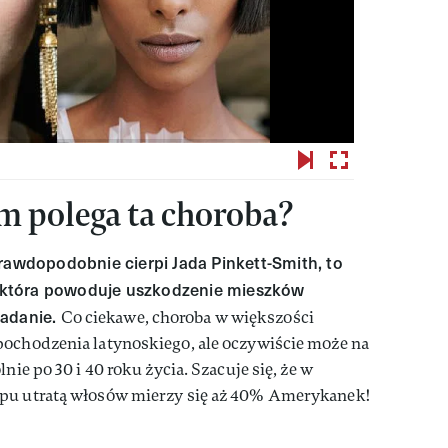
ym polega ta choroba?
prawdopodobnie cierpi Jada Pinkett-Smith, to
która powoduje uszkodzenie mieszków
padanie.
Co ciekawe, choroba w większości
pochodzenia latynoskiego, ale oczywiście może na
nie po 30 i 40 roku życia. Szacuje się, że w
ypu utratą włosów mierzy się aż 40% Amerykanek!