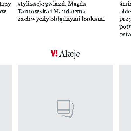
trzy
stylizacje gwiazd. Magda
śmie
ław
Tarnowska i Mandaryna
obie
zachwyciły obłędnymi lookami
prz
potr
osta
Akcje
Pokazywanie elementu 1 z 17