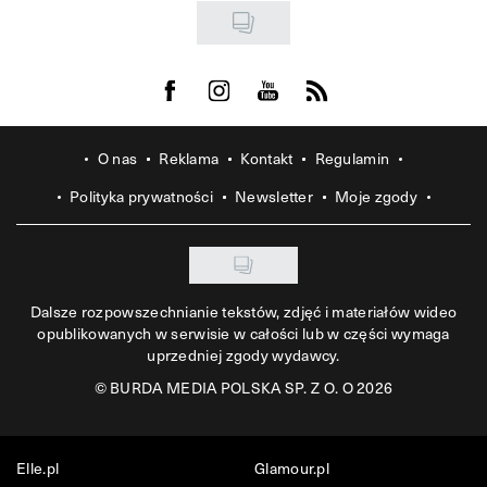
Visit us on Facebook
Visit us on Instagram
Visit us on Youtube
Visit us on Rss
O nas
Reklama
Kontakt
Regulamin
Polityka prywatności
Newsletter
Moje zgody
Dalsze rozpowszechnianie tekstów, zdjęć i materiałów wideo
opublikowanych w serwisie w całości lub w części wymaga
uprzedniej zgody wydawcy.
©
BURDA MEDIA POLSKA SP. Z O. O 2026
Elle.pl
Glamour.pl