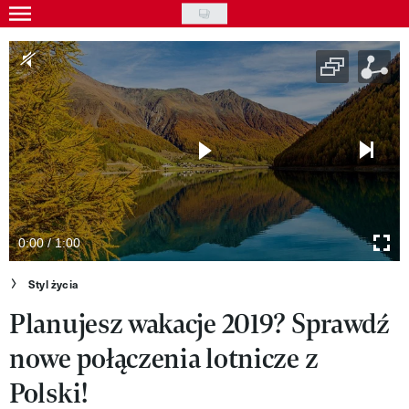
Skip
to
Gwiazdy
main
Ludzie
content
Moda
Uroda
Styl życia
Kultura
0:00 / 1:00
Wideo
Styl życia
Planujesz wakacje 2019? Sprawdź
Nasze akcje
nowe połączenia lotnicze z
VIVA!ART
Polski!
VIVA!MODA