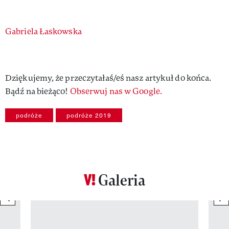
Authors
Gabriela Łaskowska
Dziękujemy, że przeczytałaś/eś nasz artykuł do końca.
Bądź na bieżąco!
Obserwuj nas w Google.
podróże
podróże 2019
Galeria
previous element
ne
Pokazywanie elementu 1 z 12