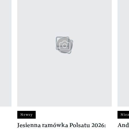
Newsy
Niez
Jesienna ramówka Polsatu 2026:
And