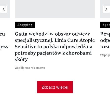
previous element
ne
Shopping
Spor
rcu
Gatta wchodzi w obszar odzieży
Bez
specjalistycznej. Linia Care Atopic
odp
ączy
Sensitive to polska odpowiedź na
roz
potrzeby pacjentów z chorobami
Współp
skóry
Współpraca reklamowa
Zobacz więcej