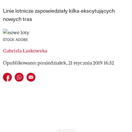
VIVA!LIFESTYLE
Linie lotnicze zapowiedziały kilka ekscytujących
nowych tras
VIVA!MAN
VIVA!PEOPLE POWER
STOCK ADOBE
VIVA!ITAKA
Gabriela Łaskowska
MAGAZYN VIVA!
Opublikowano: poniedziałek, 21 stycznia 2019 16:32
Udostępnij na facebook
Udostępnij na whatsapp
E-mail do przyjaciela