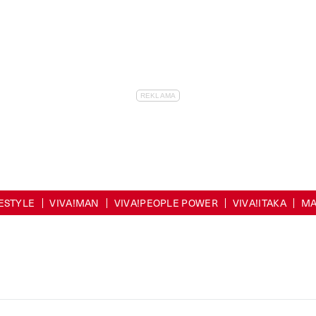
FESTYLE
VIVA!MAN
VIVA!PEOPLE POWER
VIVA!ITAKA
MA