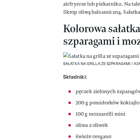
airfryerze lub piekarniku. Na tale
Skrop oliwą balsamiczną. Sałatk
Kolorowa sałatk
szparagami i moz
SAŁATKA NA GRILLA ZE SZPARAGAMI /
AD
Składniki:
pęczek zielonych szparagó
200 g pomidorków koktajl
100 g mozzarelli mini
oliwa z oliwek
świeże oregano