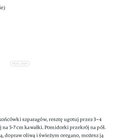
ie)
ńcówki szparagów, resztę ugotuj przez 3–4
 na 5-7 cm kawałki. Pomidorki przekrój na pół.
, dopraw oliwą i świeżym oregano, możesz ją