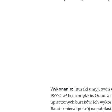
Wykonanie:
Buraki umyj, owiń 
190°C, aż będą miękkie. Ostudź i
upieczonych buraków, ich wykorz
Batata obierz i pokrój na połplast