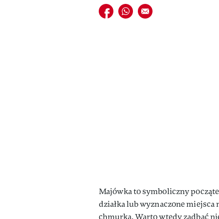
Udostępnij na facebook
Udostępnij na whatsapp
E-mail do przyjaciela
Majówka to symboliczny początek
działka lub wyznaczone miejsca n
chmurką. Warto wtedy zadbać nie 