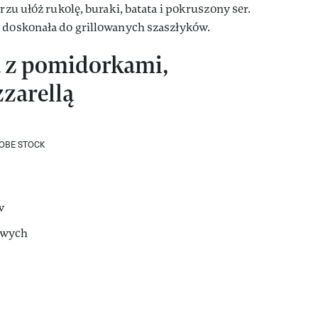
rzu ułóż rukolę, buraki, batata i pokruszony ser.
a doskonała do grillowanych szaszłyków.
a z pomidorkami,
zarellą
OBE STOCK
w
owych