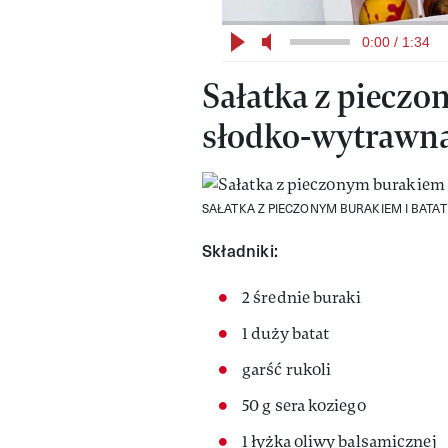
0:00 / 1:34
Sałatka z pieczo
słodko-wytrawn
SAŁATKA Z PIECZONYM BURAKIEM I BATA
Składniki:
2 średnie buraki
1 duży batat
garść rukoli
50 g sera koziego
1 łyżka oliwy balsamicznej