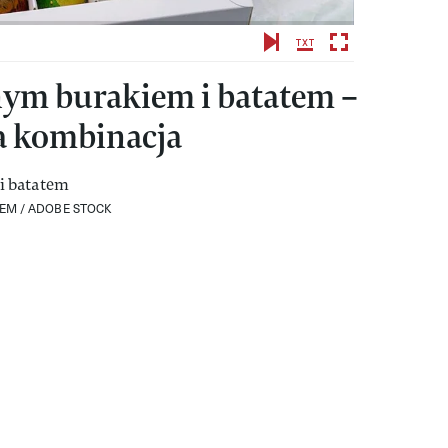
nym burakiem i batatem –
a kombinacja
TEM /
ADOBE STOCK