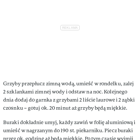
Grzyby przepłucz zimną wodą, umieść w rondelku, zalej
2 szklankami zimnej wody i odstaw na noc. Kolejnego
dnia dodaj do garnka z grzybami 2 liście laurowe i 2 ząbki
czosnku – gotuj ok. 20 minut aż grzyby będą miękkie.
Buraki dokładnie umyj, każdy zawiń w folię aluminiową i
umieść w nagrzanym do 190 st. piekarniku. Piecz buraki
przez ok. godzinę aż będą miękkie. Po tym czasie wyjmij