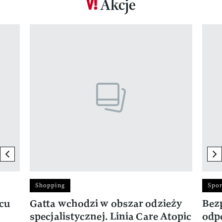
Akcje
Pokazywanie elementu 1 z 17
previous element
ne
Shopping
Spor
rcu
Gatta wchodzi w obszar odzieży
Bez
specjalistycznej. Linia Care Atopic
odp