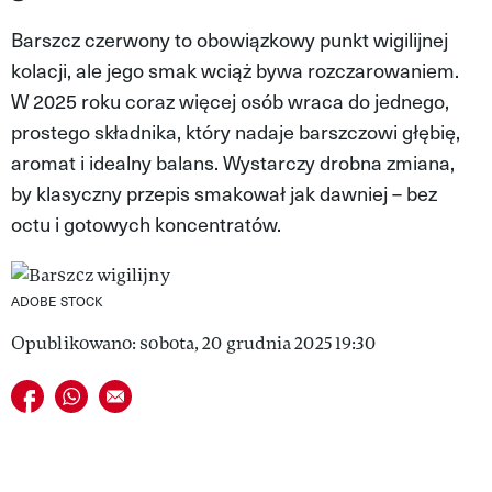
VIVA!LIFESTYLE
Barszcz czerwony to obowiązkowy punkt wigilijnej
kolacji, ale jego smak wciąż bywa rozczarowaniem.
VIVA!MAN
W 2025 roku coraz więcej osób wraca do jednego,
VIVA!PEOPLE POWER
prostego składnika, który nadaje barszczowi głębię,
aromat i idealny balans. Wystarczy drobna zmiana,
VIVA!ITAKA
by klasyczny przepis smakował jak dawniej – bez
MAGAZYN VIVA!
octu i gotowych koncentratów.
ADOBE STOCK
Opublikowano: sobota, 20 grudnia 2025 19:30
Udostępnij na facebook
Udostępnij na whatsapp
E-mail do przyjaciela