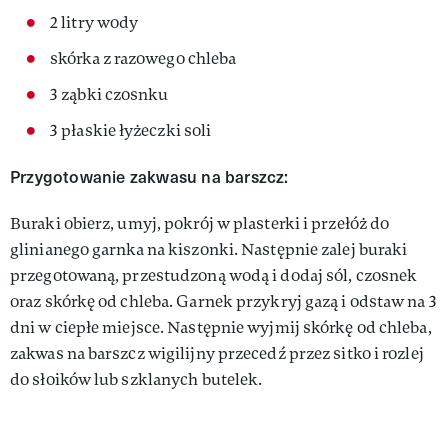
2 litry wody
skórka z razowego chleba
3 ząbki czosnku
3 płaskie łyżeczki soli
Przygotowanie zakwasu na barszcz:
Buraki obierz, umyj, pokrój w plasterki i przełóż do
glinianego garnka na kiszonki. Następnie zalej buraki
przegotowaną, przestudzoną wodą i dodaj sól, czosnek
oraz skórkę od chleba. Garnek przykryj gazą i odstaw na 3
dni w ciepłe miejsce. Następnie wyjmij skórkę od chleba,
zakwas na barszcz wigilijny przecedź przez sitko i rozlej
do słoików lub szklanych butelek.