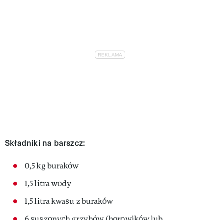
Składniki na barszcz:
0,5 kg buraków
1,5 litra wody
1,5 litra kwasu z buraków
6 suszonych grzybów (borowików lub