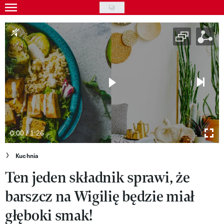
Skip
to
Gwiazdy
main
Ludzie
content
Moda
Uroda
Styl życia
Kultura
0:00 / 1:26
Wideo
Kuchnia
Ten jeden składnik sprawi, że
Nasze akcje
barszcz na Wigilię będzie miał
VIVA!ART
głęboki smak!
VIVA!MODA