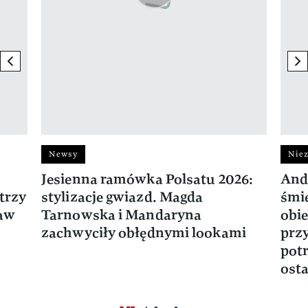
previous element
ne
Newsy
Niez
Jesienna ramówka Polsatu 2026:
And
trzy
stylizacje gwiazd. Magda
śmie
ław
Tarnowska i Mandaryna
obie
zachwyciły obłędnymi lookami
prz
potr
osta