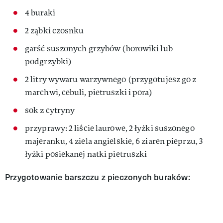
4 buraki
2 ząbki czosnku
garść suszonych grzybów (borowiki lub
podgrzybki)
2 litry wywaru warzywnego (przygotujesz go z
marchwi, cebuli, pietruszki i pora)
sok z cytryny
przyprawy: 2 liście laurowe, 2 łyżki suszonego
majeranku, 4 ziela angielskie, 6 ziaren pieprzu, 3
łyżki posiekanej natki pietruszki
Przygotowanie barszczu z pieczonych buraków: