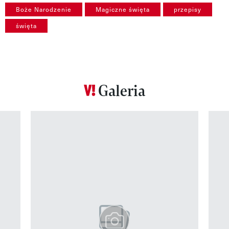
Boże Narodzenie
Magiczne święta
przepisy
święta
Galeria
Pokazywanie elementu 1 z 12