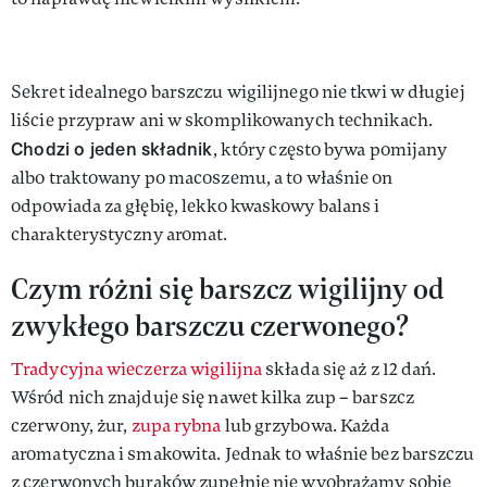
Sekret idealnego barszczu wigilijnego nie tkwi w długiej
liście przypraw ani w skomplikowanych technikach.
Chodzi o jeden składnik
, który często bywa pomijany
albo traktowany po macoszemu, a to właśnie on
odpowiada za głębię, lekko kwaskowy balans i
charakterystyczny aromat.
Czym różni się barszcz wigilijny od
zwykłego barszczu czerwonego?
Tradycyjna wieczerza wigilijna
składa się aż z 12 dań.
Wśród nich znajduje się nawet kilka zup – barszcz
czerwony, żur,
zupa rybna
lub grzybowa. Każda
aromatyczna i smakowita. Jednak to właśnie bez barszczu
z czerwonych buraków zupełnie nie wyobrażamy sobie