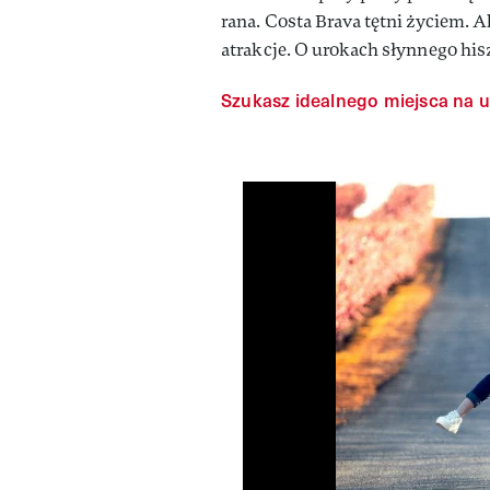
rana. Costa Brava tętni życiem. Al
atrakcje. O urokach słynnego his
Szukasz idealnego miejsca na ur