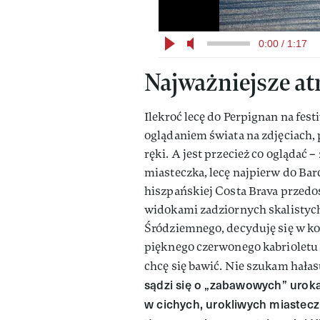
0:00 / 1:17
Najważniejsze at
Ilekroć lecę do Perpignan na fest
oglądaniem świata na zdjęciach, 
ręki. A jest przecież co oglądać 
miasteczka, lecę najpierw do Ba
hiszpańskiej Costa Brava przedo
widokami zadziornych skalistych
Śródziemnego, decyduję się w k
pięknego czerwonego kabrioletu –
chcę się bawić. Nie szukam hałas
sądzi się o „zabawowych” uroka
w cichych, urokliwych miastec