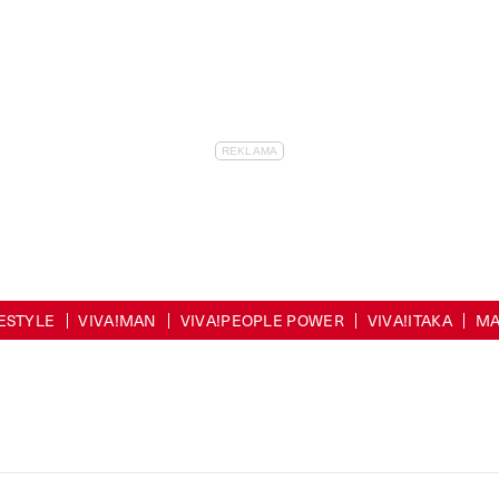
FESTYLE
VIVA!MAN
VIVA!PEOPLE POWER
VIVA!ITAKA
MA