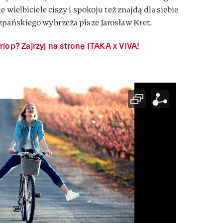
e wielbiciele ciszy i spokoju też znajdą dla siebie
zpańskiego wybrzeża pisze Jarosław Kret.
lop? Zajrzyj na stronę ITAKA x VIVA!