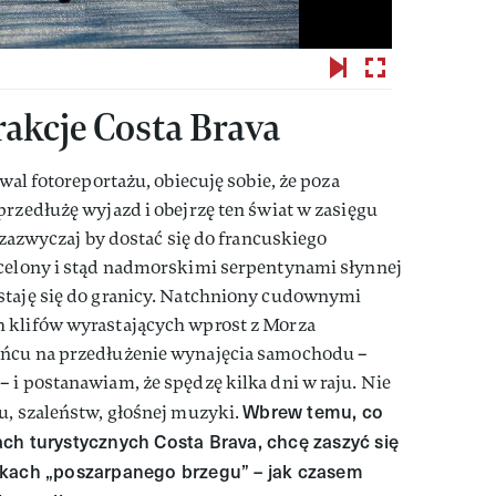
rakcje Costa Brava
iwal fotoreportażu, obiecuję sobie, że poza
przedłużę wyjazd i obejrzę ten świat w zasięgu
– zazwyczaj by dostać się do francuskiego
rcelony i stąd nadmorskimi serpentynami słynnej
staję się do granicy. Natchniony cudownymi
 klifów wyrastających wprost z Morza
ońcu na przedłużenie wynajęcia samochodu –
 i postanawiam, że spędzę kilka dni w raju. Nie
Wbrew temu, co
u, szaleństw, głośnej muzyki.
ch turystycznych Costa Brava, chcę zaszyć się
zkach „poszarpanego brzegu” – jak czasem