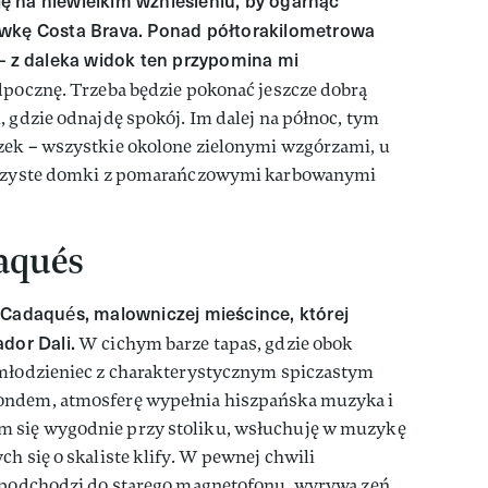
ję na niewielkim wzniesieniu, by ogarnąć
ówkę Costa Brava. Ponad półtorakilometrowa
 – z daleka widok ten przypomina mi
dpocznę. Trzeba będzie pokonać jeszcze dobrą
, gdzie odnajdę spokój. Im dalej na północ, tym
zek – wszystkie okolone zielonymi wzgórzami, u
, czyste domki z pomarańczowymi karbowanymi
daqués
 Cadaqués, malowniczej mieścince, której
dor Dali.
W cichym barze tapas, gdzie obok
 młodzieniec z charakterystycznym spiczastym
ondem, atmosferę wypełnia hiszpańska muzyka i
 się wygodnie przy stoliku, wsłuchuję w muzykę
h się o skaliste klify. W pewnej chwili
, podchodzi do starego magnetofonu, wyrywa zeń