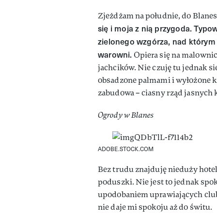
Zjeżdżam na południe, do Blanes
się i moja z nią przygoda. Typ
zielonego wzgórza, nad którym
warowni.
Opiera się na malownic
jachcików. Nie czuję tu jednak s
obsadzone palmami i wyłożone k
zabudowa – ciasny rząd jasnych k
Ogrody w Blanes
ADOBE.STOCK.COM
Bez trudu znajduję nieduży hote
poduszki. Nie jest to jednak sp
upodobaniem uprawiających clubb
nie daje mi spokoju aż do świtu.