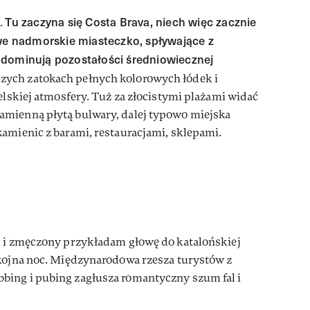
Tu zaczyna się Costa Brava, niech więc zacznie
.
owe nadmorskie miasteczko, spływające z
 dominują pozostałości średniowiecznej
zych zatokach pełnych kolorowych łódek i
ielskiej atmosfery. Tuż za złocistymi plażami widać
amienną płytą bulwary, dalej typowo miejska
amienic z barami, restauracjami, sklepami.
l i zmęczony przykładam głowę do katalońskiej
okojna noc. Międzynarodowa rzesza turystów z
ing i pubing zagłusza romantyczny szum fal i