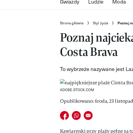
Gwiazdy
Ludzie
Moda
Strona główna
Styl życia
Poznaj n
Poznaj najciek
Costa Brava
To wybrzeże nazywane jest L
ADOBE.STOCK.COM
Opublikowano: środa, 23 listopad
Udostępnij na facebook
Udostępnij na whatsapp
E-mail do przyjaciela
Kawiarenki przy plaży pełne są 