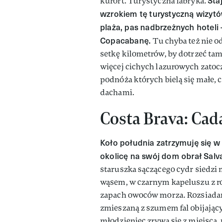
Sta
kurort. Turystyczna fabryka.
wzrokiem tę turystyczną wizyt
plaża, pas nadbrzeżnych hoteli
Copacabanę.
Tu chyba też nie o
setkę kilometrów, by dotrzeć tam
więcej cichych lazurowych zatoc
podnóża których bielą się małe
dachami.
Costa Brava: Ca
Koło południa zatrzymuję się w
okolicę na swój dom obrał Salva
staruszka sączącego cydr siedzi
wąsem, w czarnym kapeluszu z r
zapach owoców morza. Rozsiadam
zmieszaną z szumem fal obijającyc
młodzieniec zrywa się z miejsca