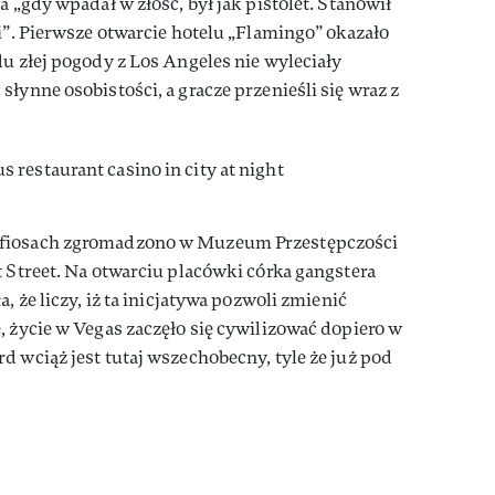
a „gdy wpadał w złość, był jak pistolet. Stanowił
ci”. Pierwsze otwarcie hotelu „Flamingo” okazało
du złej pogody z Los Angeles nie wyleciały
łynne osobistości, a gracze przenieśli się wraz z
afiosach zgromadzono w Muzeum Przestępczości
t Street. Na otwarciu placówki córka gangstera
, że liczy, iż ta inicjatywa pozwoli zmienić
, życie w Vegas zaczęło się cywilizować dopiero w
d wciąż jest tutaj wszechobecny, tyle że już pod