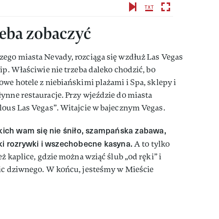
zeba zobaczyć
zego miasta Nevady, rozciąga się wzdłuż Las Vegas
ip. Właściwie nie trzeba daleko chodzić, bo
owe hotele z niebiańskimi plażami i Spa, sklepy i
ynne restauracje. Przy wjeździe do miasta
lous Las Vegas”. Witajcie w bajecznym Vegas.
akich wam się nie śniło, szampańska zabawa,
rki rozrywki i wszechobecne kasyna.
A to tylko
eż kaplice, gdzie można wziąć ślub „od ręki” i
Nic dziwnego. W końcu, jesteśmy w Mieście