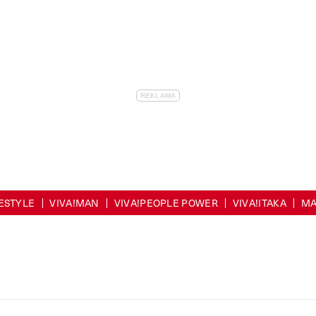
FESTYLE
VIVA!MAN
VIVA!PEOPLE POWER
VIVA!ITAKA
MA