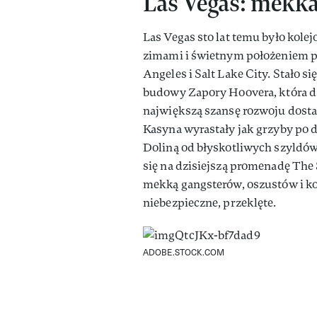
Las Vegas: mekka
Las Vegas sto lat temu było ko
zimami i świetnym położeniem pr
Angeles i Salt Lake City. Stało
budowy Zapory Hoovera, która dał
największą szansę rozwoju dostał
Kasyna wyrastały jak grzyby po 
Doliną od błyskotliwych szyldów
się na dzisiejszą promenadę The 
mekką gangsterów, oszustów i ko
niebezpieczne, przeklęte.
ADOBE.STOCK.COM