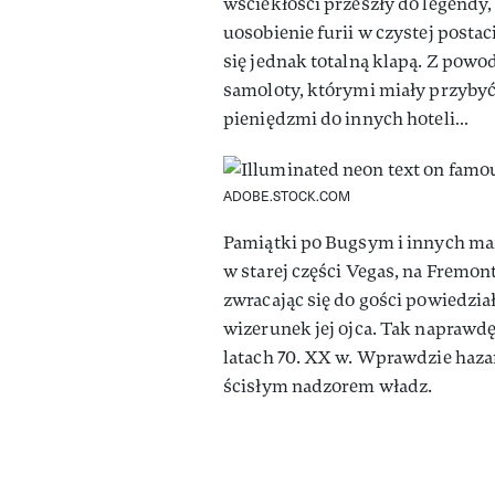
wściekłości przeszły do legendy, 
uosobienie furii w czystej posta
się jednak totalną klapą. Z powo
samoloty, którymi miały przybyć s
pieniędzmi do innych hoteli…
ADOBE.STOCK.COM
Pamiątki po Bugsym i innych m
w starej części Vegas, na Fremon
zwracając się do gości powiedziała
wizerunek jej ojca. Tak naprawdę
latach 70. XX w. Wprawdzie hazar
ścisłym nadzorem władz.