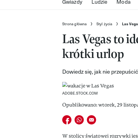
Gwiazdy
Ludzie
Moda
Strona główna
Styl życia
Las Vegas
Las Vegas to i
krótki urlop
Dowiedz się, jak nie przepuści
ADOBE.STOCK.COM
Opublikowano: wtorek, 29 listop
Udostępnij na facebook
Udostępnij na whatsapp
E-mail do przyjaciela
W stolicy światowej rozrywki jes