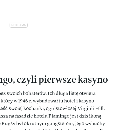
ngo, czyli pierwsze kasyno
bez swoich bohaterów. Ich długą listę otwiera
który w 1946 r. wybudował tu hotel i kasyno
ść swojej kochanki, ognistowłosej Virginii Hill.
za na fasadzie hotelu Flamingo jest dziś ikoną
że Bugsy był okrutnym gangsterem, jego wybuchy