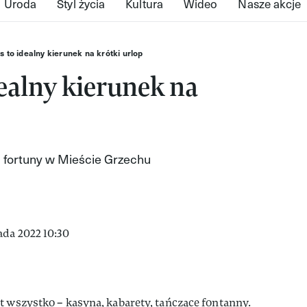
Uroda
Styl życia
Kultura
Wideo
Nasze akcje
 to idealny kierunek na krótki urlop
dealny kierunek na
ć fortuny w Mieście Grzechu
ada 2022 10:30
t wszystko – kasyna, kabarety, tańczące fontanny.