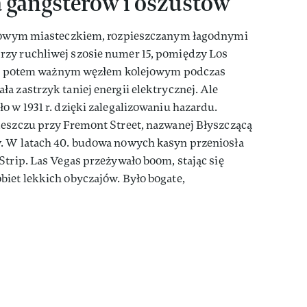
 gangsterów i oszustów
lejowym miasteczkiem, rozpieszczanym łagodnymi
zy ruchliwej szosie numer 15, pomiędzy Los
 się potem ważnym węzłem kolejowym podczas
a zastrzyk taniej energii elektrycznej. Ale
o w 1931 r. dzięki zalegalizowaniu hazardu.
deszczu przy Fremont Street, nazwanej Błyszczącą
. W latach 40. budowa nowych kasyn przeniosła
Strip. Las Vegas przeżywało boom, stając się
biet lekkich obyczajów. Było bogate,