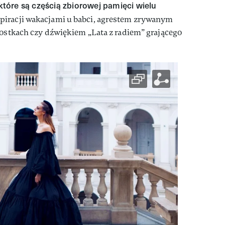
tóre są częścią zbiorowej pamięci wielu
spiracji wakacjami u babci, agrestem zrywanym
rostkach czy dźwiękiem „Lata z radiem” grającego