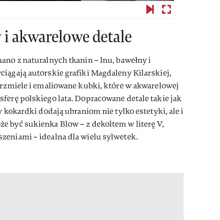
 i akwarelowe detale
ano z naturalnych tkanin – lnu, bawełny i
iągają autorskie grafiki Magdaleny Kilarskiej,
trzmiele i emaliowane kubki, które w akwarelowej
ferę polskiego lata. Dopracowane detale takie jak
y kokardki dodają ubraniom nie tylko estetyki, ale i
e być sukienka Blow – z dekoltem w literę V,
zeniami – idealna dla wielu sylwetek.