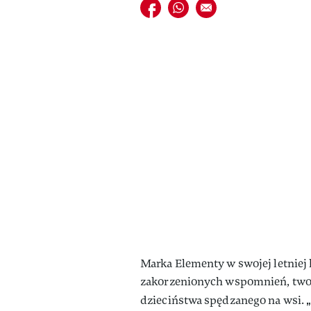
Udostępnij na facebook
Udostępnij na whatsapp
E-mail do przyjaciela
Marka Elementy w swojej letniej 
zakorzenionych wspomnień, twor
dzieciństwa spędzanego na wsi.