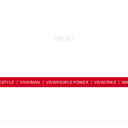
FESTYLE
VIVA!MAN
VIVA!PEOPLE POWER
VIVA!ITAKA
MA