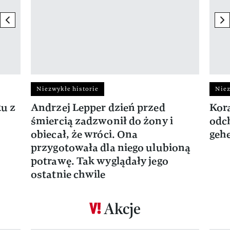
previous element
ne
Niezwykłe historie
Niez
ku z
Andrzej Lepper dzień przed
Kora
śmiercią zadzwonił do żony i
odch
obiecał, że wróci. Ona
gehe
przygotowała dla niego ulubioną
potrawę. Tak wyglądały jego
ostatnie chwile
Akcje