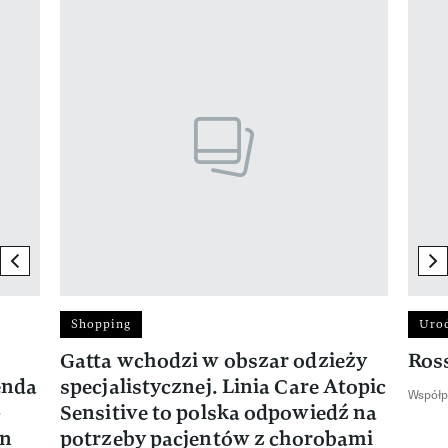
Pokazywanie elementu 1 z 17
previous element
ne
Shopping
Uro
Gatta wchodzi w obszar odzieży
Ros
enda
specjalistycznej. Linia Care Atopic
Współp
-
Sensitive to polska odpowiedź na
en
potrzeby pacjentów z chorobami