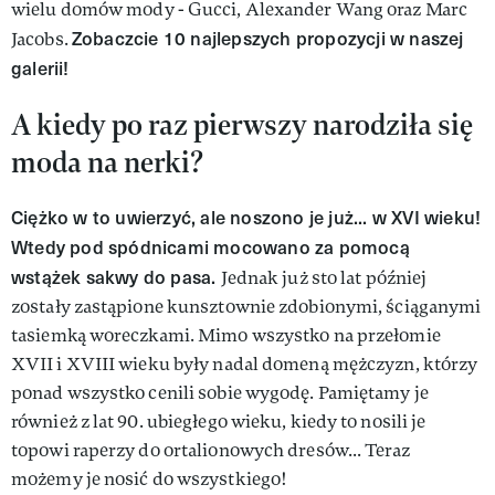
wielu domów mody - Gucci, Alexander Wang oraz Marc
Zobaczcie 10 najlepszych propozycji w naszej
Jacobs.
galerii!
A kiedy po raz pierwszy narodziła się
moda na nerki?
Ciężko w to uwierzyć, ale noszono je już... w XVI wieku!
Wtedy pod spódnicami mocowano za pomocą
wstążek sakwy do pasa.
Jednak już sto lat później
zostały zastąpione kunsztownie zdobionymi, ściąganymi
tasiemką woreczkami. Mimo wszystko na przełomie
XVII i XVIII wieku były nadal domeną mężczyzn, którzy
ponad wszystko cenili sobie wygodę. Pamiętamy je
również z lat 90. ubiegłego wieku, kiedy to nosili je
topowi raperzy do ortalionowych dresów... Teraz
możemy je nosić do wszystkiego!