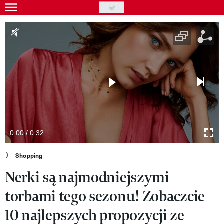
Skip
to
Gwiazdy
main
Ludzie
content
Moda
Uroda
Styl życia
Kultura
0:00 / 0:32
Wideo
Shopping
Nerki są najmodniejszymi
Nasze akcje
torbami tego sezonu! Zobaczcie
VIVA!ART
10 najlepszych propozycji ze
VIVA!MODA