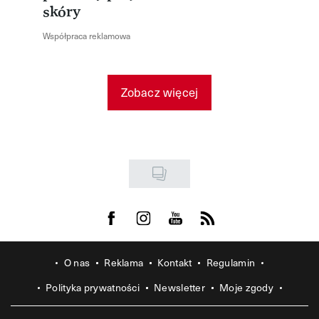
skóry
Współpraca reklamowa
Zobacz więcej
Visit us on Facebook
Visit us on Instagram
Visit us on Youtube
Visit us on Rss
O nas
Reklama
Kontakt
Regulamin
Polityka prywatności
Newsletter
Moje zgody