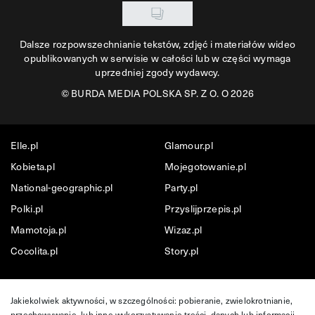
Dalsze rozpowszechnianie tekstów, zdjęć i materiałów wideo
opublikowanych w serwisie w całości lub w części wymaga
uprzedniej zgody wydawcy.
©
BURDA MEDIA POLSKA SP. Z O. O 2026
Elle.pl
Glamour.pl
Kobieta.pl
Mojegotowanie.pl
National-geographic.pl
Party.pl
Polki.pl
Przyslijprzepis.pl
Mamotoja.pl
Wizaz.pl
Cocolita.pl
Story.pl
Jakiekolwiek aktywności, w szczególności: pobieranie, zwielokrotnianie,
przechowywanie, lub inne wykorzystywanie treści, danych lub informacji