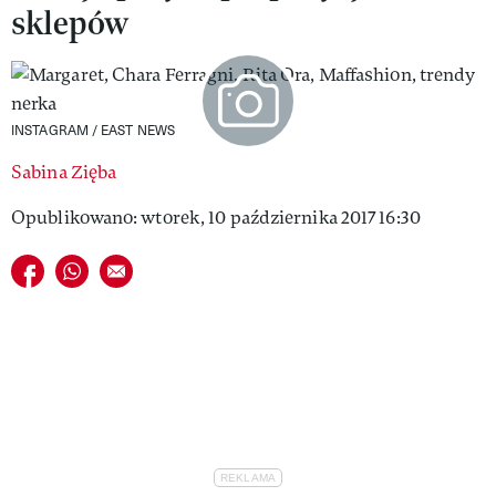
sklepów
VIVA!LIFESTYLE
VIVA!MAN
VIVA!PEOPLE POWER
INSTAGRAM / EAST NEWS
VIVA!ITAKA
Sabina Zięba
MAGAZYN VIVA!
Opublikowano: wtorek, 10 października 2017 16:30
Udostępnij na facebook
Udostępnij na whatsapp
E-mail do przyjaciela