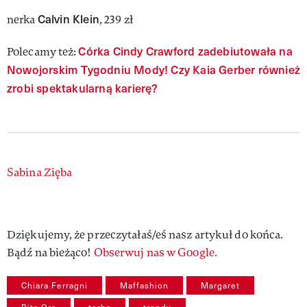
Calvin Klein
nerka
, 239 zł
Córka Cindy Crawford zadebiutowała na
Polecamy też:
Nowojorskim Tygodniu Mody! Czy Kaia Gerber również
zrobi spektakularną karierę?
Authors
Sabina Zięba
Dziękujemy, że przeczytałaś/eś nasz artykuł do końca.
Bądź na bieżąco!
Obserwuj nas w Google.
Chiara Ferragni
Maffashion
Margaret