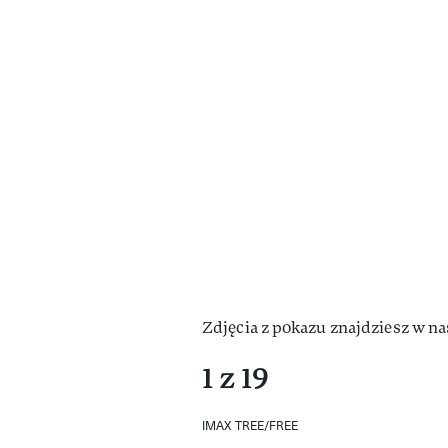
Zdjęcia z pokazu znajdziesz w nas
1 z 19
IMAX TREE/FREE