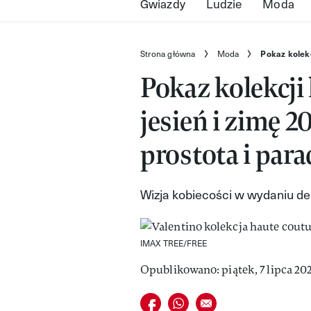
Gwiazdy
Ludzie
Moda
Strona główna
Moda
Pokaz kolekc
Pokaz kolekcji
jesień i zimę 2
prostota i par
Wizja kobiecości w wydaniu de
IMAX TREE/FREE
Opublikowano: piątek, 7 lipca 202
Udostępnij na facebook
Udostępnij na whatsapp
E-mail do przyjaciela