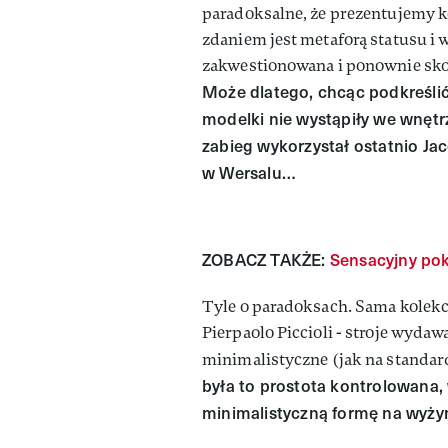
paradoksalne, że prezentujemy 
zdaniem jest metaforą statusu i 
zakwestionowana i ponownie skon
Może dlatego, chcąc podkreślić
modelki nie wystąpiły we wnęt
zabieg wykorzystał ostatnio J
w Wersalu…
ZOBACZ TAKŻE:
Sensacyjny pok
Tyle o paradoksach. Sama kolekcj
Pierpaolo Piccioli - stroje wydaw
minimalistyczne (jak na standar
była to prostota kontrolowana,
minimalistyczną formę na wyż