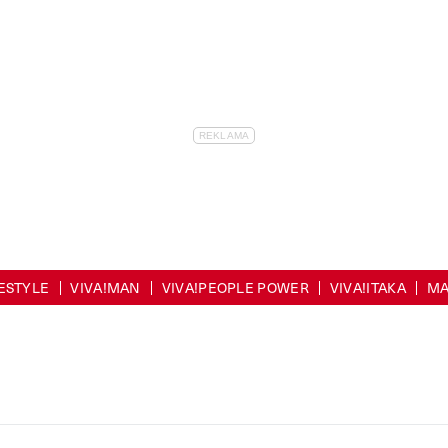
FESTYLE
VIVA!MAN
VIVA!PEOPLE POWER
VIVA!ITAKA
MA