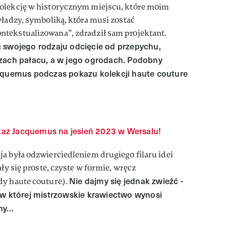
kolekcję w historycznym miejscu, które moim
władzy, symboliką, która musi zostać
tekstualizowana”, zdradził sam projektant.
 swojego rodzaju odcięcie od przepychu,
rzach pałacu, a w jego ogrodach. Podobny
acquemus podczas pokazu kolekcji haute couture
az Jacquemus na jesień 2023 w Wersalu!
a była odzwierciedleniem drugiego filaru idei
ały się proste, czyste w formie, wręcz
Nie dajmy się jednak zwieźć -
dy haute couture).
 w której mistrzowskie krawiectwo wynosi
yny…