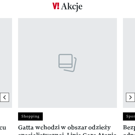
Akcje
Pokazywanie elementu 1 z 17
previous element
ne
Shopping
Spor
rcu
Gatta wchodzi w obszar odzieży
Bez