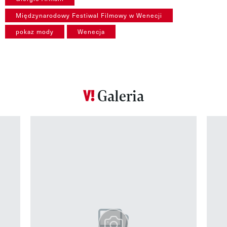
Międzynarodowy Festiwal Filmowy w Wenecji
pokaz mody
Wenecja
Galeria
Pokazywanie elementu 1 z 12