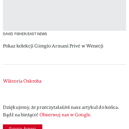
DAVID FISHER/EAST NEWS
Pokaz kolekcji Giorgio Armani Privé w Wenecji
Authors
Wiktoria Oskroba
Dziękujemy, że przeczytałaś/eś nasz artykuł do końca.
Bądź na bieżąco!
Obserwuj nas w Google.
Giorgio Armani