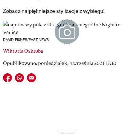
VIVA!LIFESTYLE
Zobacz najpiękniejsze stylizacje z wybiegu!
VIVA!MAN
VIVA!PEOPLE POWER
DAVID FISHER/EAST NEWS
VIVA!ITAKA
Wiktoria Oskroba
MAGAZYN VIVA!
Opublikowano: poniedziałek, 4 września 2023 13:30
Udostępnij na facebook
Udostępnij na whatsapp
E-mail do przyjaciela