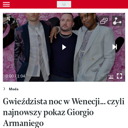
Skip
to
Gwiazdy
main
Ludzie
content
Moda
Uroda
Styl życia
Kultura
0:00 / 1:04
Wideo
Moda
Gwieździsta noc w Wenecji... czyli
Nasze akcje
najnowszy pokaz Giorgio
VIVA!ART
Armaniego
VIVA!MODA