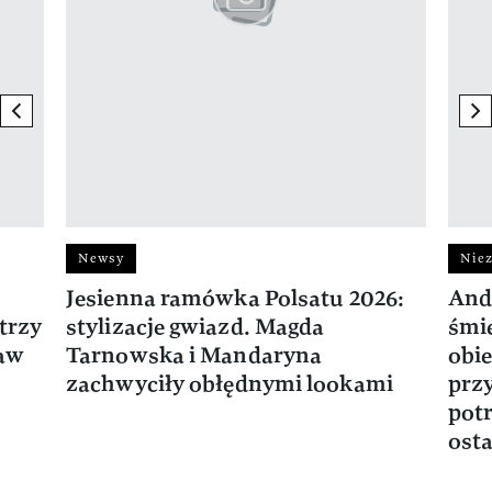
previous element
ne
Newsy
Niez
Jesienna ramówka Polsatu 2026:
And
trzy
stylizacje gwiazd. Magda
śmie
ław
Tarnowska i Mandaryna
obie
zachwyciły obłędnymi lookami
prz
potr
osta