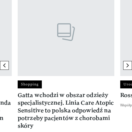
previous element
ne
Shopping
Uro
Gatta wchodzi w obszar odzieży
Ros
enda
specjalistycznej. Linia Care Atopic
Współp
-
Sensitive to polska odpowiedź na
en
potrzeby pacjentów z chorobami
skóry