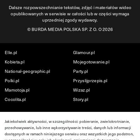
Dalsze rozpowszechnianie tekstów, zdjęć i materiałów wideo
opublikowanych w serwisie w całości lub w części wymaga
uprzedniej zgody wydawcy.
©
BURDA MEDIA POLSKA SP. Z O. O 2026
Elle.pl
Glamour.pl
Kobieta.pl
Mojegotowanie.pl
National-geographic.pl
Party.pl
Polki.pl
Przyslijprzepis.pl
Mamotoja.pl
Wizaz.pl
Cocolita.pl
Story.pl
Jakiekolwiek aktywności, w szczególności: pobieranie, zwielokrotnianie,
przechowywanie, lub inne wykorzystywanie treści, danych lub informacji
dostępnych w ramach niniejszego serwisu oraz wszystkich jego podstron,
w szczególności w celu ich eksploracji, zmierzającej do tworzenia,