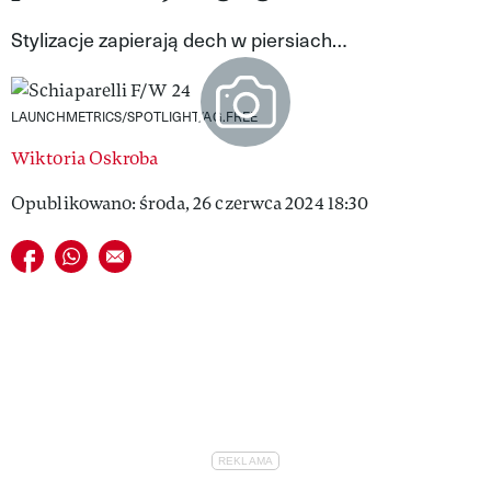
VIVA!LIFESTYLE
Stylizacje zapierają dech w piersiach…
VIVA!MAN
LAUNCHMETRICS/SPOTLIGHT/AG.FREE
VIVA!PEOPLE POWER
Wiktoria Oskroba
VIVA!ITAKA
Opublikowano: środa, 26 czerwca 2024 18:30
MAGAZYN VIVA!
Udostępnij na facebook
Udostępnij na whatsapp
E-mail do przyjaciela