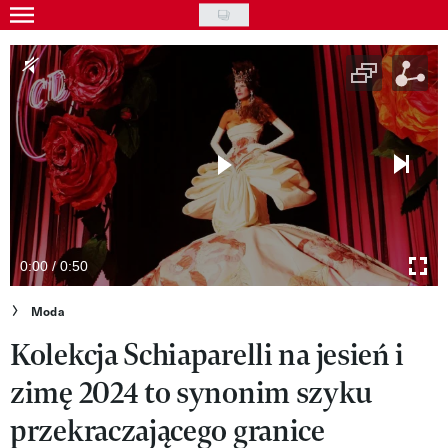
Skip
to
Gwiazdy
main
Ludzie
content
Moda
Uroda
Styl życia
Kultura
0:00 / 0:50
Wideo
Moda
Kolekcja Schiaparelli na jesień i
Nasze akcje
zimę 2024 to synonim szyku
VIVA!ART
przekraczającego granice
VIVA!MODA