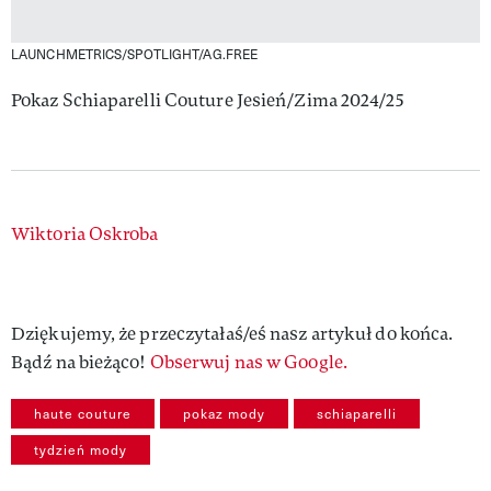
LAUNCHMETRICS/SPOTLIGHT/AG.FREE
Pokaz Schiaparelli Couture Jesień/Zima 2024/25
Authors
Wiktoria Oskroba
Dziękujemy, że przeczytałaś/eś nasz artykuł do końca.
Bądź na bieżąco!
Obserwuj nas w Google.
haute couture
pokaz mody
schiaparelli
tydzień mody