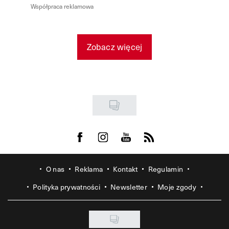
Współpraca reklamowa
Zobacz więcej
Visit us on Facebook
Visit us on Instagram
Visit us on Youtube
Visit us on Rss
O nas
Reklama
Kontakt
Regulamin
Polityka prywatności
Newsletter
Moje zgody