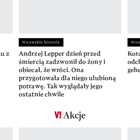
Niezwykłe historie
Niez
ku z
Andrzej Lepper dzień przed
Kora
śmiercią zadzwonił do żony i
odch
obiecał, że wróci. Ona
gehe
przygotowała dla niego ulubioną
potrawę. Tak wyglądały jego
ostatnie chwile
Akcje
Pokazywanie elementu 1 z 17