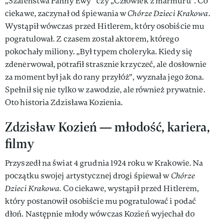
„Szaleństwa Panny Ewy” czy „Człowiek z marmuru". Co
ciekawe, zaczynał od śpiewania w
Chórze Dzieci Krakowa
.
Wystąpił wówczas przed Hitlerem, który osobiście mu
pogratulował. Z czasem został aktorem, którego
pokochały miliony. „Był typem choleryka. Kiedy się
zdenerwował, potrafił strasznie krzyczeć, ale dosłownie
za moment był jak do rany przyłóż", wyznała jego żona.
Spełnił się nie tylko w zawodzie, ale również prywatnie.
Oto historia Zdzisława Kozienia.
Zdzisław Kozień — młodość, kariera,
filmy
Przyszedł na świat 4 grudnia 1924 roku w Krakowie. Na
początku swojej artystycznej drogi śpiewał w
Chórze
Dzieci Krakowa.
Co ciekawe, wystąpił przed Hitlerem,
który postanowił osobiście mu pogratulować i podać
dłoń. Następnie młody wówczas Kozień wyjechał do