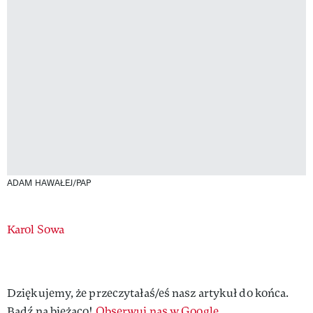
ADAM HAWAŁEJ/PAP
Authors
Karol Sowa
Dziękujemy, że przeczytałaś/eś nasz artykuł do końca.
Bądź na bieżąco!
Obserwuj nas w Google.