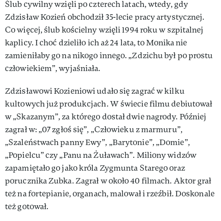
Ślub cywilny wzięli po czterech latach, wtedy, gdy
Zdzisław Kozień obchodził 35-lecie pracy artystycznej.
Co więcej, ślub kościelny wzięli 1994 roku w szpitalnej
kaplicy. I choć dzieliło ich aż 24 lata, to Monika nie
zamieniłaby go na nikogo innego. „Zdzichu był po prostu
człowiekiem”, wyjaśniała.
Zdzisławowi Kozieniowi udało się zagrać w kilku
kultowych już produkcjach. W świecie filmu debiutował
w „Skazanym”, za którego dostał dwie nagrody. Później
zagrał w: „07 zgłoś się”, „Człowieku z marmuru”,
„Szaleństwach panny Ewy”, „Barytonie”, „Domie”,
„Popielcu” czy „Panu na Żuławach”. Miliony widzów
zapamiętało go jako króla Zygmunta Starego oraz
porucznika Zubka. Zagrał w około 40 filmach. Aktor grał
też na fortepianie, organach, malował i rzeźbił. Doskonale
też gotował.