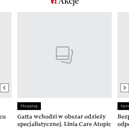
Akcje
Pokazywanie elementu 1 z 17
previous element
ne
Shopping
Spor
rcu
Gatta wchodzi w obszar odzieży
Bez
specjalistycznej. Linia Care Atopic
odp