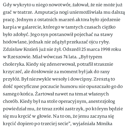
Gdy wykryto u niego nowotwór, żałował, że nie może już
grać w teatrze. Amputacja nogi uniemożliwiała mu dalszą
pracę. Jednym z ostatnich marzeń aktora było zjedzenie
karpia w galarecie, którego w tamtych czasach ciężko
było zdobyć. Jego syn postanowił pojechać na stawy
hodowlane, jednak nie zdążył przekazać ojcu ryby.
Zdzisław Kozień już nie żył. Odszedł 25 marca 1998 roku
w Rzeszowie. Miał wówczas 74 lata. „Był typem
choleryka. Kiedy się zdenerwował, potrafił strasznie
krzyczeć, ale dosłownie za moment był jak do rany
przyłóż. Był niezwykle wesoły i dowcipny. Zresztą to
dość specyficzne poczucie humoru nie opuszczało go do
samego końca. Żartował nawet na temat własnych
chorób. Kiedy był na stole operacyjnym, anestezjolog
powiedział mu, że teraz zrobi zastrzyk, po którym będzie
się mu kręcić w głowie. Na to on, że jemu zaczyna się
kręcić dopiero po trzeciej secie”, wyjaśniała Monika