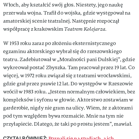
Włoch, aby kształcić swój głos. Niestety, jego naukę
przerwała wojna. Trafił do wojska, gdzie występował na
amatorskiej scenie teatralnej. Następnie rozpoczął
współpracę z krakowskim
Teatrem Kolejarza.
W 1953 roku zaraz po złożeniu eksternistycznego
egzaminu aktorskiego wybrał się do rzeszowskiego
teatru. Zadebiutował w „Moralności pani Dulskiej”, gdzie
wykreował postać Zbyszka. Tam pracował przez 19 lat. Co
więcej, w 1972 roku związał się z teatrami wrocławskimi,
gdzie grał przez prawie 12 lat. Do występów w Rzeszowie
wrócił w 1983 roku. „Jestem normalnym człowiekiem, bez
kompleksów i syfonu w głowie. Aktorstwo zostawiam w
garderobie, nigdy nie gram na ulicy. Wiem, że z aktorami
pod tym względem bywa rozmaicie. Mnie na tym nie
przyłapiecie. Dlatego, że taki po prostu jestem”, mawiał.
CZYTAJ RÓWNIEŻ:
Poznali się na studiach, a ich