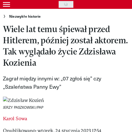
Skip
to
Gwiazdy
Niezwykłe historie
main
Wiele lat temu śpiewał przed
Ludzie
content
Hitlerem, później został aktorem.
Moda
Tak wyglądało życie Zdzisława
Uroda
Kozienia
Styl życia
Kultura
Zagrał między innymi w: „07 zgłoś się” czy
„Szaleństwa Panny Ewy”
Wideo
Nasze akcje
JERZY PASZKOWSKI/PAP
VIVA!ART
Karol Sowa
VIVA!MODA
Opublikowano: wtorek, 24 stycznia 2023 17:54