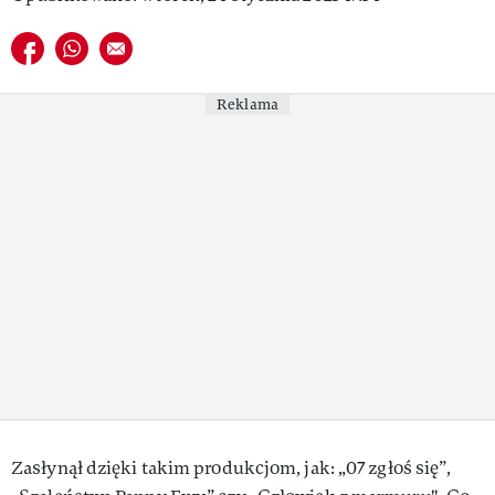
VIVA!LIFESTYLE
Udostępnij na facebook
Udostępnij na whatsapp
E-mail do przyjaciela
VIVA!MAN
Reklama
VIVA!PEOPLE POWER
VIVA!ITAKA
MAGAZYN VIVA!
Zasłynął dzięki takim produkcjom, jak: „07 zgłoś się”,