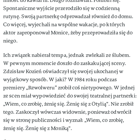
miłość do kawiarni. Długo rozmawiali. Polubili się.
Spontaniczne wyjście przerodziło się w codzienną
rutynę. Swoją partnerkę odprowadzał również do domu.
Co więcej, wyjechali na wspólne wakacje, po których
aktor zaproponował Monice, żeby przeprowadziła się do
niego.
Ich związek nabierał tempa, jednak zwlekali ze ślubem.
W pewnym momencie doszło do zaskakującej sceny.
Zdzisław Kozień oświadczył się swojej ukochanej w
wyjątkowy sposób. W jaki? W 1984 roku podczas
premiery „Rewolweru” zrobił coś nietypowego. W jednej
ze scen miał wypowiedzieć do swojej teatralnej partnerki:
„Wiem, co zrobię, żenię się. Żenię się z Otylią". Nie zrobił
tego. Zaskoczył wówczas widownie, ponieważ odwrócił
się w stronę publiczności i wyznał: „Wiem, co zrobię,
żenię się. Żenię się z Moniką".