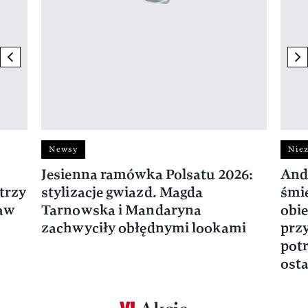
previous element
ne
Newsy
Niez
Jesienna ramówka Polsatu 2026:
And
trzy
stylizacje gwiazd. Magda
śmie
ław
Tarnowska i Mandaryna
obie
zachwyciły obłędnymi lookami
prz
potr
osta