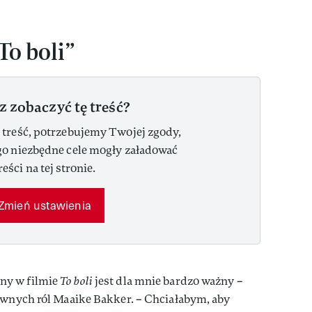
To boli”
z zobaczyć tę treść?
 treść, potrzebujemy Twojej zgody,
go niezbędne cele mogły załadować
reści na tej stronie.
Zmień ustawienia
ny w filmie
To boli
jest dla mnie bardzo ważny –
ównych ról Maaike Bakker. – Chciałabym, aby