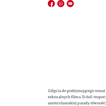
Udostępnij na facebook
Udostępnij na whatsapp
E-mail do przyjaciela
Zdjęcia do podejmującego temat
seksualnych filmu
To boli
rozpocz
amsterdamskiej parady równości