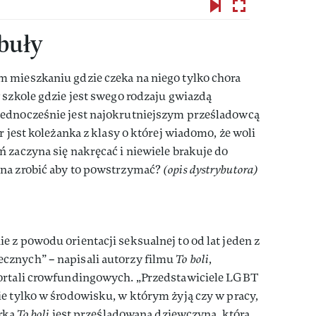
abuły
 mieszkaniu gdzie czeka na niego tylko chora
 szkole gdzie jest swego rodzaju gwiazdą
Jednocześnie jest najokrutniejszym prześladowcą
r jest koleżanka z klasy o której wiadomo, że woli
 zaczyna się nakręcać i niewiele brakuje do
żna zrobić aby to powstrzymać?
(opis dystrybutora)
 z powodu orientacji seksualnej to od lat jeden z
cznych” – napisali autorzy filmu
To boli
,
portali crowfundingowych. „Przedstawiciele LGBT
e tylko w środowisku, w którym żyją czy w pracy,
erką
To boli
jest prześladowana dziewczyna, która