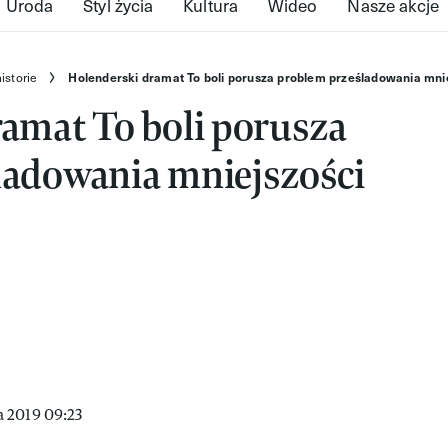
Uroda
Styl życia
Kultura
Wideo
Nasze akcje
istorie
Holenderski dramat To boli porusza problem prześladowania mni
amat To boli porusza
ladowania mniejszości
 2019 09:23