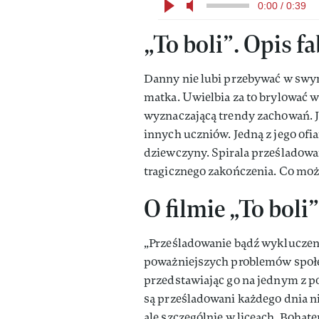
0:00 / 0:39
„To boli”. Opis f
Danny nie lubi przebywać w swym
matka. Uwielbia za to brylować w
wyznaczającą trendy zachowań. 
innych uczniów. Jedną z jego ofia
dziewczyny. Spirala prześladowań
tragicznego zakończenia. Co mo
O filmie „To boli”
„Prześladowanie bądź wykluczenie
poważniejszych problemów społe
przedstawiając go na jednym z 
są prześladowani każdego dnia ni
ale szczególnie w liceach. Bohat