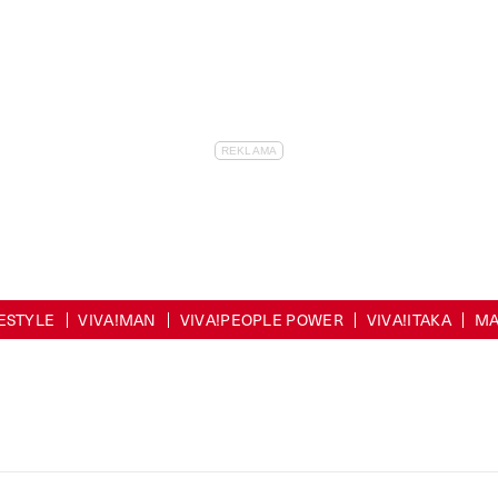
FESTYLE
VIVA!MAN
VIVA!PEOPLE POWER
VIVA!ITAKA
MA