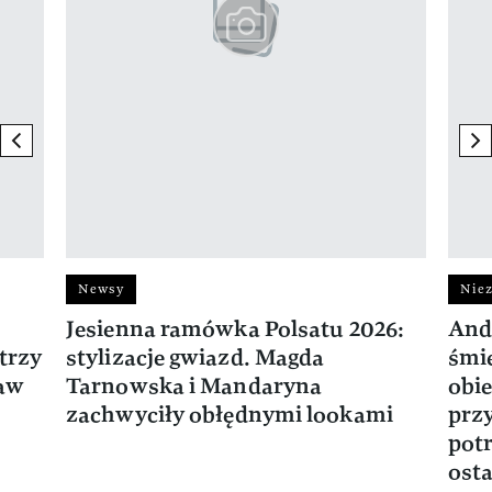
previous element
ne
Newsy
Niez
Jesienna ramówka Polsatu 2026:
And
trzy
stylizacje gwiazd. Magda
śmie
ław
Tarnowska i Mandaryna
obie
zachwyciły obłędnymi lookami
prz
potr
osta