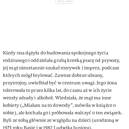
Kiedy ona dążyła do budowania spokojnego życia
rodzinnego i oddzielała grubą kreską pracę od prywaty,
jej mąż nieustannie szukał rozrywek i imprez, podczas
których mógł brylować. Zawsze dobrze ubrany,
przystojny, uwielbiał być w centrum uwagi. Jego żona
tolerowała to przez kilka lat, do czasu aż w ich życie
weszły zdrady i alkohol. Wiedziała, że mąż ma inne
kobiety („Miałam na to dowody”, mówiła w książce o
sobie), ale kochała go i próbowała walczyć o ten związek.
Byli ze sobą głównie ze względu na dzieci (urodzoną w
1973 roku Basię i w 1982 Ludwika Juniora).