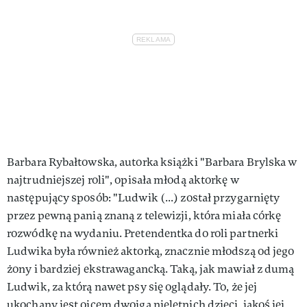
Barbara Rybałtowska, autorka książki "Barbara Brylska w
najtrudniejszej roli", opisała młodą aktorkę w
następujący sposób: "Ludwik (...) został przygarnięty
przez pewną panią znaną z telewizji, która miała córkę
rozwódkę na wydaniu. Pretendentka do roli partnerki
Ludwika była również aktorką, znacznie młodszą od jego
żony i bardziej ekstrawagancką. Taką, jak mawiał z dumą
Ludwik, za którą nawet psy się oglądały. To, że jej
ukochany jest ojcem dwojga nieletnich dzieci, jakoś jej