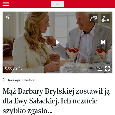
Skip
to
Gwiazdy
main
Ludzie
content
Moda
Uroda
Styl życia
Kultura
0:00 / 2:45
Wideo
Niezwykłe historie
Mąż Barbary Brylskiej zostawił ją
Nasze akcje
dla Ewy Sałackiej. Ich uczucie
VIVA!ART
szybko zgasło...
VIVA!MODA