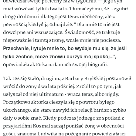
odwiedzał swoje pociechy raz w tygodniu — jego syn
miał wówczas tylko dwa lata. Tłumaczył mu, że... zgubił
drogę do domu i dlatego jest teraz nieobecny, ale z
pewnością kiedyś ją odnajdzie. "Dla mnie to nie jest
dowcipne ani wzruszające. Świadomość, że traktuje
niepoważnie i tamtą stronę, wcale mnie nie pociesza.
Przeciwnie, irytuje mnie to, bo wydaje mu się, że jeśli
tylko zechce, może znowu burzyć mój spokój...”,
opowiadała aktorka na łamach swojej biografii.
Tak też się stało, drugi mąż Barbary Brylskiej postanowił
wrócić do żony dwa lata później. Zrobił to po tym, jak
usłyszał od niej ultimatum - wraca teraz, albo nigdy.
Początkowo aktorka cieszyła się z powrotu byłego
ukochanego, ale stare nawyki ich relacji bardzo szybko
dały o sobie znać. Kiedy podczas jednego ze spotkań z
przyjaciółmi Kosmal zaczął poniżać żonę w obecności
gości, znajoma Ludwika na pożegnanie powiedziała jej