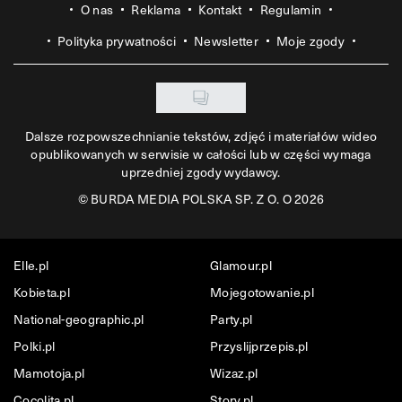
O nas
Reklama
Kontakt
Regulamin
Polityka prywatności
Newsletter
Moje zgody
Dalsze rozpowszechnianie tekstów, zdjęć i materiałów wideo
opublikowanych w serwisie w całości lub w części wymaga
uprzedniej zgody wydawcy.
©
BURDA MEDIA POLSKA SP. Z O. O 2026
Elle.pl
Glamour.pl
Kobieta.pl
Mojegotowanie.pl
National-geographic.pl
Party.pl
Polki.pl
Przyslijprzepis.pl
Mamotoja.pl
Wizaz.pl
Cocolita.pl
Story.pl