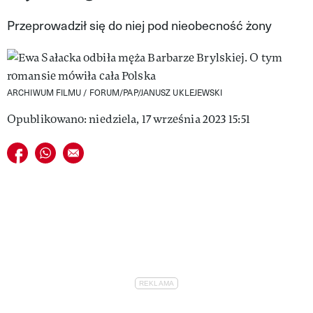
VIVA!LIFESTYLE
Przeprowadził się do niej pod nieobecność żony
VIVA!MAN
VIVA!PEOPLE POWER
ARCHIWUM FILMU / FORUM/PAP/JANUSZ UKLEJEWSKI
VIVA!ITAKA
Opublikowano: niedziela, 17 września 2023 15:51
MAGAZYN VIVA!
Udostępnij na facebook
Udostępnij na whatsapp
E-mail do przyjaciela