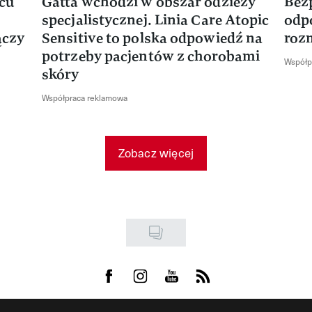
rcu
Gatta wchodzi w obszar odzieży
Bez
specjalistycznej. Linia Care Atopic
odp
ączy
Sensitive to polska odpowiedź na
roz
potrzeby pacjentów z chorobami
Współp
skóry
Współpraca reklamowa
Zobacz więcej
Visit us on Facebook
Visit us on Instagram
Visit us on Youtube
Visit us on Rss