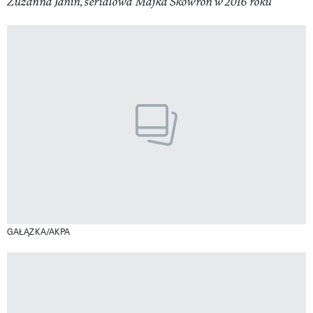
Zuzanna Janin, serialowa Majka Skowron w 2016 roku
GAŁĄZKA/AKPA