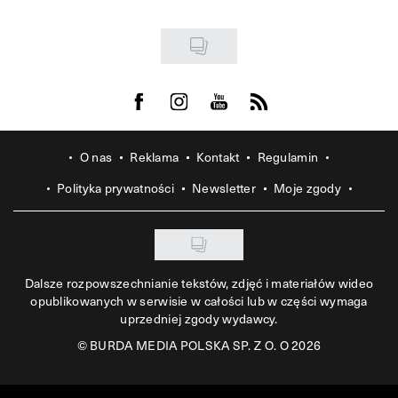
Visit us on Facebook
Visit us on Instagram
Visit us on Youtube
Visit us on Rss
O nas
Reklama
Kontakt
Regulamin
Polityka prywatności
Newsletter
Moje zgody
Dalsze rozpowszechnianie tekstów, zdjęć i materiałów wideo
opublikowanych w serwisie w całości lub w części wymaga
uprzedniej zgody wydawcy.
©
BURDA MEDIA POLSKA SP. Z O. O 2026