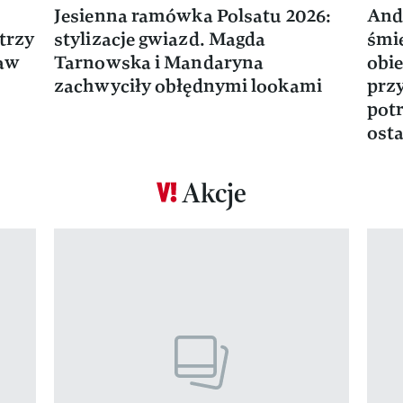
Jesienna ramówka Polsatu 2026:
And
trzy
stylizacje gwiazd. Magda
śmie
ław
Tarnowska i Mandaryna
obie
zachwyciły obłędnymi lookami
prz
potr
osta
Akcje
Pokazywanie elementu 1 z 17