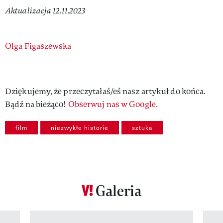
Aktualizacja 12.11.2023
Authors
Olga Figaszewska
Dziękujemy, że przeczytałaś/eś nasz artykuł do końca.
Bądź na bieżąco!
Obserwuj nas w Google.
film
niezwykłe historie
sztuka
Galeria