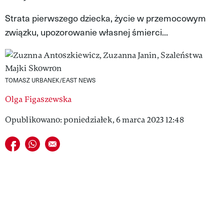
VIVA!LIFESTYLE
Strata pierwszego dziecka, życie w przemocowym
związku, upozorowanie własnej śmierci...
VIVA!MAN
VIVA!PEOPLE POWER
VIVA!ITAKA
TOMASZ URBANEK/EAST NEWS
MAGAZYN VIVA!
Olga Figaszewska
Opublikowano: poniedziałek, 6 marca 2023 12:48
Udostępnij na facebook
Udostępnij na whatsapp
E-mail do przyjaciela