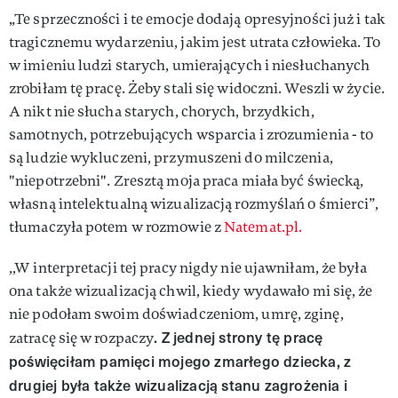
„Te sprzeczności i te emocje dodają opresyjności już i tak
tragicznemu wydarzeniu, jakim jest utrata człowieka. To
w imieniu ludzi starych, umierających i niesłuchanych
zrobiłam tę pracę. Żeby stali się widoczni. Weszli w życie.
A nikt nie słucha starych, chorych, brzydkich,
samotnych, potrzebujących wsparcia i zrozumienia - to
są ludzie wykluczeni, przymuszeni do milczenia,
"niepotrzebni". Zresztą moja praca miała być świecką,
własną intelektualną wizualizacją rozmyślań o śmierci”,
tłumaczyła potem w rozmowie z
Natemat.pl.
,,W interpretacji tej pracy nigdy nie ujawniłam, że była
ona także wizualizacją chwil, kiedy wydawało mi się, że
nie podołam swoim doświadczeniom, umrę, zginę,
. Z jednej strony tę pracę
zatracę się w rozpaczy
poświęciłam pamięci mojego zmarłego dziecka, z
drugiej była także wizualizacją stanu zagrożenia i