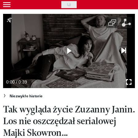
Skip
to
Gwiazdy
main
Ludzie
content
Moda
Uroda
Styl życia
Kultura
0:00 / 0:39
Wideo
Niezwykłe historie
Tak wygląda życie Zuzanny Janin.
Nasze akcje
Los nie oszczędzał serialowej
VIVA!ART
Majki Skowron...
VIVA!MODA