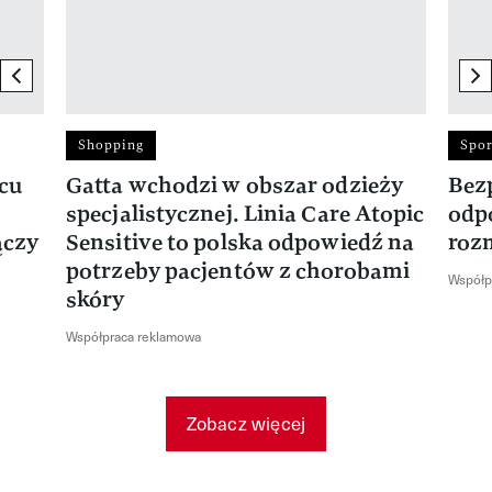
previous element
ne
Shopping
Spor
rcu
Gatta wchodzi w obszar odzieży
Bez
specjalistycznej. Linia Care Atopic
odp
ączy
Sensitive to polska odpowiedź na
roz
potrzeby pacjentów z chorobami
Współp
skóry
Współpraca reklamowa
Zobacz więcej