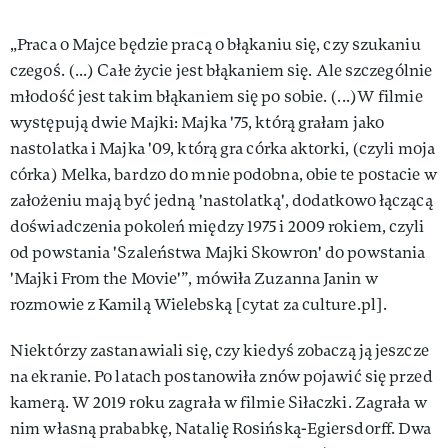
„Praca o Majce będzie pracą o błąkaniu się, czy szukaniu
czegoś. (...) Całe życie jest błąkaniem się. Ale szczególnie
młodość jest takim błąkaniem się po sobie. (...)W filmie
występują dwie Majki: Majka '75, którą grałam jako
nastolatka i Majka '09, którą gra córka aktorki, (czyli moja
córka) Melka, bardzo do mnie podobna, obie te postacie w
założeniu mają być jedną 'nastolatką', dodatkowo łączącą
doświadczenia pokoleń między 1975 i 2009 rokiem, czyli
od powstania 'Szaleństwa Majki Skowron' do powstania
'Majki From the Movie'”, mówiła Zuzanna Janin w
rozmowie z Kamilą Wielebską [cytat za culture.pl].
Niektórzy zastanawiali się, czy kiedyś zobaczą ją jeszcze
na ekranie. Po latach postanowiła znów pojawić się przed
kamerą. W 2019 roku zagrała w filmie Siłaczki. Zagrała w
nim własną prababkę, Natalię Rosińską-Egiersdorff. Dwa