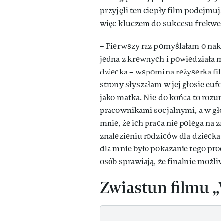
przyjęli ten ciepły film podejmu
więc kluczem do sukcesu frekwe
– Pierwszy raz pomyślałam o na
jedna z krewnych i powiedziała m
dziecka – wspomina reżyserka fil
strony słyszałam w jej głosie euf
jako matka. Nie do końca to rozu
pracownikami socjalnymi, a w gło
mnie, że ich praca nie polega na 
znalezieniu rodziców dla dziecka
dla mnie było pokazanie tego pro
osób sprawiają, że finalnie możli
Zwiastun filmu