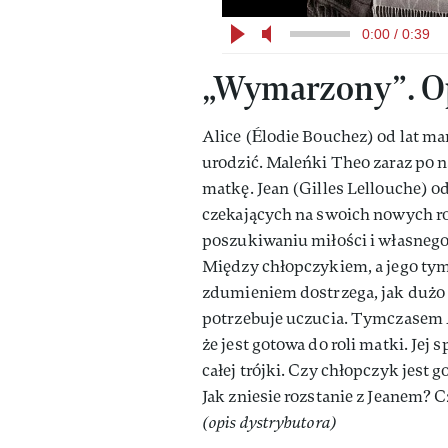
0:00 / 0:39
„Wymarzony”. Op
Alice (Élodie Bouchez) od lat mar
urodzić. Maleńki Theo zaraz po n
matkę. Jean (Gilles Lellouche) o
czekających na swoich nowych rod
poszukiwaniu miłości i własnego 
Między chłopczykiem, a jego tymc
zdumieniem dostrzega, jak dużo c
potrzebuje uczucia. Tymczasem A
że jest gotowa do roli matki. Jej
całej trójki. Czy chłopczyk jest
Jak zniesie rozstanie z Jeanem?
(opis dystrybutora)