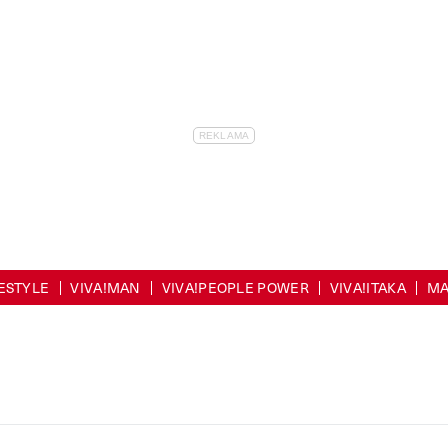
FESTYLE
VIVA!MAN
VIVA!PEOPLE POWER
VIVA!ITAKA
MA