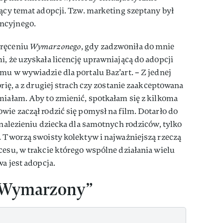
jący temat adopcji. Tzw. marketing szeptany był
ncyjnego.
kręceniu
Wymarzonego
, gdy zadzwoniła do mnie
i, że uzyskała licencję uprawniającą do adopcji
mu w wywiadzie dla portalu Baz’art. – Z jednej
orię, a z drugiej strach czy zostanie zaakceptowana
miałam. Aby to zmienić, spotkałam się z kilkoma
wie zaczął rodzić się pomysł na film. Dotarło do
znalezieniu dziecka dla samotnych rodziców, tylko
. Tworzą swoisty kolektyw i najważniejszą rzeczą
cesu, w trakcie którego wspólne działania wielu
wa jest adopcja.
 „Wymarzony”