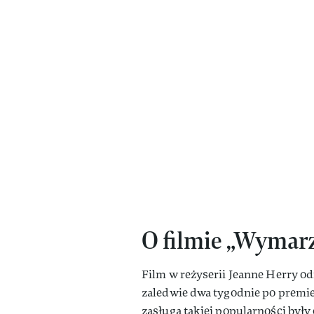
O filmie „Wymar
Film w reżyserii Jeanne Herry o
zaledwie dwa tygodnie po premie
zasługą takiej popularności był