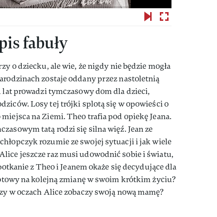
is fabuły
zy o dziecku, ale wie, że nigdy nie będzie mogła
arodzinach zostaje oddany przez nastoletnią
d lat prowadzi tymczasowy dom dla dzieci,
ziców. Losy tej trójki splotą się w opowieści o
miejsca na Ziemi. Theo trafia pod opiekę Jeana.
zasowym tatą rodzi się silna więź. Jean ze
hłopczyk rozumie ze swojej sytuacji i jak wiele
lice jeszcze raz musi udowodnić sobie i światu,
 spotkanie z Theo i Jeanem okaże się decydujące dla
 gotowy na kolejną zmianę w swoim krótkim życiu?
 Czy w oczach Alice zobaczy swoją nową mamę?