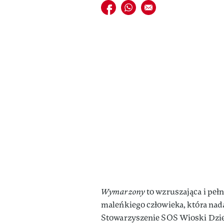
Udostępnij na facebook
Udostępnij na whatsapp
E-mail do przyjaciela
Wymarzony
to wzruszająca i peł
maleńkiego człowieka, która nada
Stowarzyszenie SOS Wioski Dziec