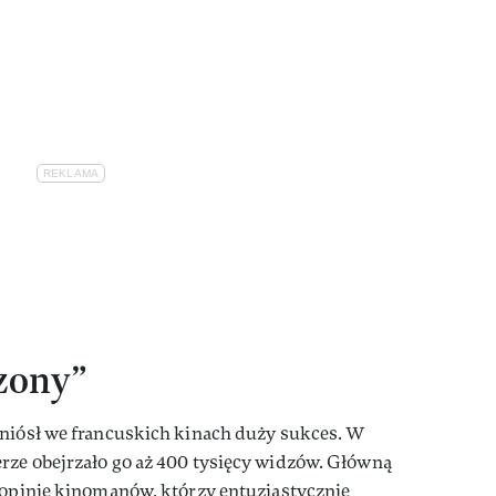
zony”
dniósł we francuskich kinach duży sukces. W
rze obejrzało go aż 400 tysięcy widzów. Główną
y opinie kinomanów, którzy entuzjastycznie