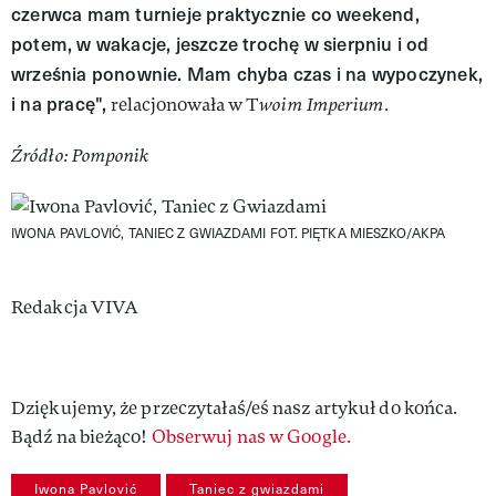
czerwca mam turnieje praktycznie co weekend,
potem, w wakacje, jeszcze trochę w sierpniu i od
września ponownie. Mam chyba czas i na wypoczynek,
i na pracę",
relacjonowała w T
woim Imperium.
Źródło: Pomponik
IWONA PAVLOVIĆ, TANIEC Z GWIAZDAMI
FOT. PIĘTKA MIESZKO/AKPA
Authors
Redakcja VIVA
Dziękujemy, że przeczytałaś/eś nasz artykuł do końca.
Bądź na bieżąco!
Obserwuj nas w Google.
Iwona Pavlović
Taniec z gwiazdami