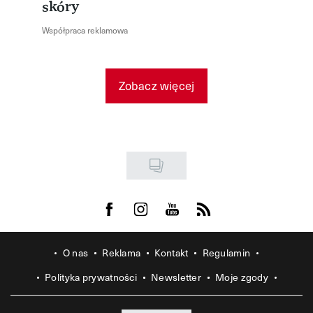
skóry
Współpraca reklamowa
Zobacz więcej
Visit us on Facebook
Visit us on Instagram
Visit us on Youtube
Visit us on Rss
O nas
Reklama
Kontakt
Regulamin
Polityka prywatności
Newsletter
Moje zgody