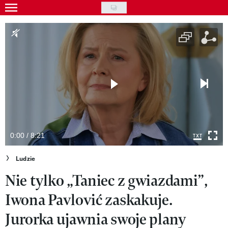
Skip
to
Gwiazdy
main
Ludzie
content
Moda
Uroda
Styl życia
Kultura
0:00 / 8:21
Wideo
Ludzie
Nie tylko „Taniec z gwiazdami”,
Nasze akcje
Iwona Pavlović zaskakuje.
VIVA!ART
Jurorka ujawnia swoje plany
VIVA!MODA