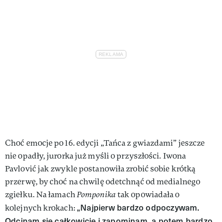
Choć emocje po 16. edycji „Tańca z gwiazdami” jeszcze
nie opadły, jurorka już myśli o przyszłości. Iwona
Pavlović jak zwykle postanowiła zrobić sobie krótką
przerwę, by choć na chwilę odetchnąć od medialnego
zgiełku. Na łamach
Pomponika
tak opowiadała o
„Najpierw bardzo odpoczywam.
kolejnych krokach:
Odcinam się całkowicie i zapominam, a potem bardzo