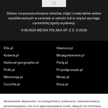
Dalsze rozpowszechnianie tekstów, zdjęć i materiałów wideo
opublikowanych w serwisie w całości lub w części wymaga
uprzedniej zgody wydawcy.
©
BURDA MEDIA POLSKA SP. Z O. O 2026
Elle.pl
Glamour.pl
Kobieta.pl
Mojegotowanie.pl
National-geographic.pl
Party.pl
Polki.pl
Przyslijprzepis.pl
Mamotoja.pl
Wizaz.pl
Cocolita.pl
Story.pl
Jakiekolwiek aktywności, w szczególności: pobieranie, zwielokrotnianie,
przechowywanie, lub inne wykorzystywanie treści, danych lub informacji