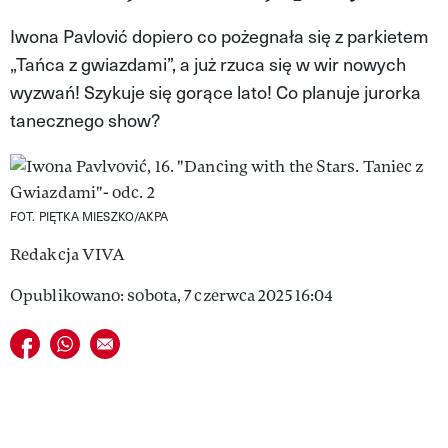
VIVA!LIFESTYLE
Iwona Pavlović dopiero co pożegnała się z parkietem
„Tańca z gwiazdami”, a już rzuca się w wir nowych
VIVA!MAN
wyzwań! Szykuje się gorące lato! Co planuje jurorka
VIVA!PEOPLE POWER
tanecznego show?
VIVA!ITAKA
MAGAZYN VIVA!
FOT. PIĘTKA MIESZKO/AKPA
Redakcja VIVA
Opublikowano: sobota, 7 czerwca 2025 16:04
Udostępnij na facebook
Udostępnij na whatsapp
E-mail do przyjaciela