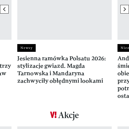
previous element
ne
Newsy
Niez
Jesienna ramówka Polsatu 2026:
And
trzy
stylizacje gwiazd. Magda
śmie
ław
Tarnowska i Mandaryna
obie
zachwyciły obłędnymi lookami
prz
potr
osta
Akcje