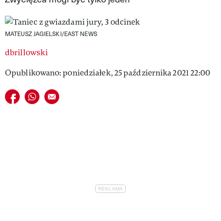
VIVA!LIFESTYLE
VIVA!MAN
MATEUSZ JAGIELSKI/EAST NEWS
dbrillowski
VIVA!PEOPLE POWER
Opublikowano: poniedziałek, 25 października 2021 22:00
VIVA!ITAKA
Udostępnij na facebook
Udostępnij na whatsapp
E-mail do przyjaciela
MAGAZYN VIVA!