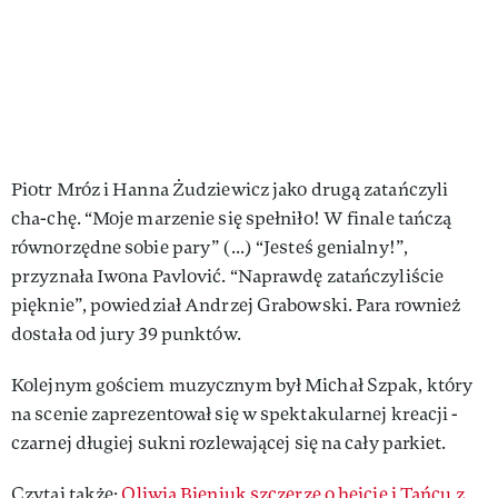
Piotr Mróz i Hanna Żudziewicz jako drugą zatańczyli
cha-chę. “Moje marzenie się spełniło! W finale tańczą
równorzędne sobie pary” (...) “Jesteś genialny!”,
przyznała Iwona Pavlović. “Naprawdę zatańczyliście
pięknie”, powiedział Andrzej Grabowski. Para rownież
dostała od jury 39 punktów.
Kolejnym gościem muzycznym był Michał Szpak, który
na scenie zaprezentował się w spektakularnej kreacji -
czarnej długiej sukni rozlewającej się na cały parkiet.
Czytaj także:
Oliwia Bieniuk szczerze o hejcie i Tańcu z