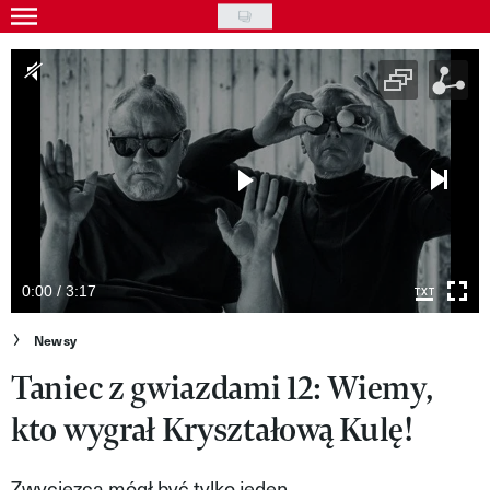
Skip
to
Gwiazdy
main
Ludzie
content
Moda
Uroda
Styl życia
Kultura
0:00 / 3:17
Wideo
Newsy
Taniec z gwiazdami 12: Wiemy,
Nasze akcje
kto wygrał Kryształową Kulę!
VIVA!ART
VIVA!MODA
Zwycięzca mógł być tylko jeden