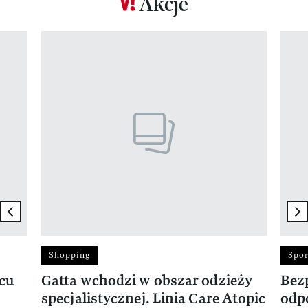
Akcje
Pokazywanie elementu 1 z 17
previous element
ne
Shopping
Spor
rcu
Gatta wchodzi w obszar odzieży
Bez
specjalistycznej. Linia Care Atopic
odp