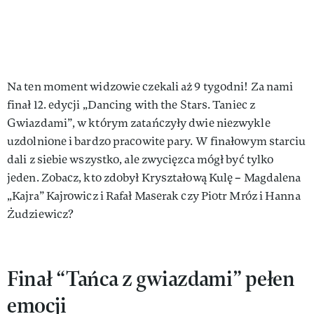
Na ten moment widzowie czekali aż 9 tygodni! Za nami
finał 12. edycji „Dancing with the Stars. Taniec z
Gwiazdami”, w którym zatańczyły dwie niezwykle
uzdolnione i bardzo pracowite pary. W finałowym starciu
dali z siebie wszystko, ale zwycięzca mógł być tylko
jeden. Zobacz, kto zdobył Kryształową Kulę – Magdalena
„Kajra” Kajrowicz i Rafał Maserak czy Piotr Mróz i Hanna
Żudziewicz?
Finał “Tańca z gwiazdami” pełen
emocji