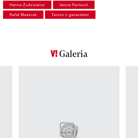
Hanna Żudziewicz
Iwona Pavlović
Rafał Maserak
Taniec z gwiazdami
Galeria
Pokazywanie elementu 1 z 12