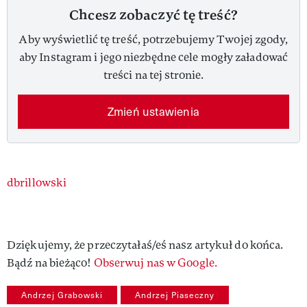
Chcesz zobaczyć tę treść?
Aby wyświetlić tę treść, potrzebujemy Twojej zgody,
aby Instagram i jego niezbędne cele mogły załadować
treści na tej stronie.
Zmień ustawienia
Authors
dbrillowski
Dziękujemy, że przeczytałaś/eś nasz artykuł do końca.
Bądź na bieżąco!
Obserwuj nas w Google.
Andrzej Grabowski
Andrzej Piaseczny