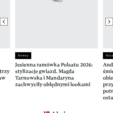
previous element
ne
Newsy
Niez
Jesienna ramówka Polsatu 2026:
And
trzy
stylizacje gwiazd. Magda
śmie
ław
Tarnowska i Mandaryna
obie
zachwyciły obłędnymi lookami
prz
potr
osta