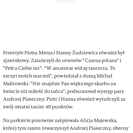
Freestyle Piotra Mroza i Hanny Żudziewicz również był
zjawiskowy. Zatańczyli do utworów "Czarna polana" i
"Prócz Ciebie nic". "W amatorze widzę tancerza. To
szczyt moich marzeń", powiedział z dumą Michał
Malitowski. "Nie znajdzie Pan większego skarbu na
świecie niż miłość do tańca", podsumował występ pary
Andrzej Piaseczny. Piotr i Hanna również wytańczyli za
swój ostatni taniec 40 punktów.
Na parkiecie ponownie zaśpiewała Alicja Majewska,
której tym razem towarzyszył Andrzej Piaseczny, obecny