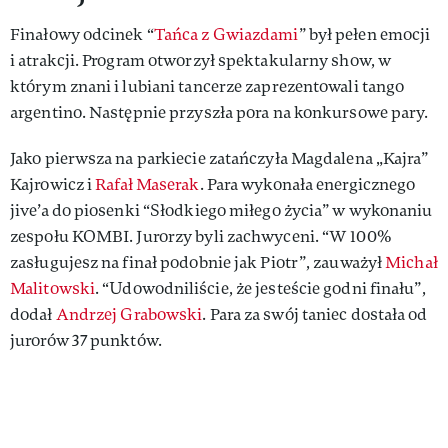
Finałowy odcinek “
Tańca z Gwiazdami
” był pełen emocji
i atrakcji. Program otworzył spektakularny show, w
którym znani i lubiani tancerze zaprezentowali tango
argentino. Następnie przyszła pora na konkursowe pary.
Jako pierwsza na parkiecie zatańczyła Magdalena „Kajra”
Kajrowicz i
Rafał Maserak
. Para wykonała energicznego
jive’a do piosenki “Słodkiego miłego życia” w wykonaniu
zespołu KOMBI. Jurorzy byli zachwyceni. “W 100%
zasługujesz na finał podobnie jak Piotr”, zauważył
Michał
Malitowski
. “Udowodniliście, że jesteście godni finału”,
dodał
Andrzej Grabowski
. Para za swój taniec dostała od
jurorów 37 punktów.