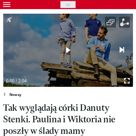
Skip
to
Gwiazdy
main
Ludzie
content
Moda
Uroda
Styl życia
Kultura
0:00 / 2:04
Wideo
Newsy
Tak wyglądają córki Danuty
Nasze akcje
Stenki. Paulina i Wiktoria nie
VIVA!ART
poszły w ślady mamy
VIVA!MODA