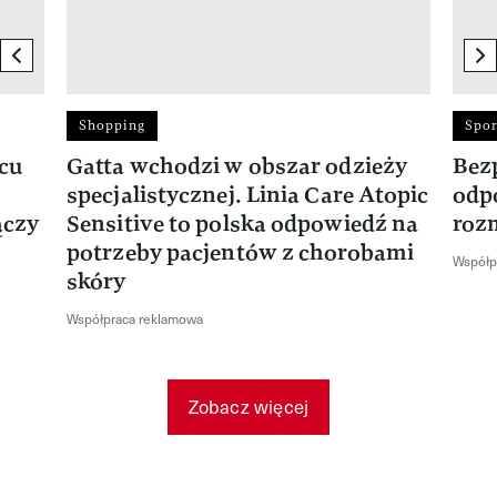
previous element
ne
Shopping
Spor
rcu
Gatta wchodzi w obszar odzieży
Bez
specjalistycznej. Linia Care Atopic
odp
ączy
Sensitive to polska odpowiedź na
roz
potrzeby pacjentów z chorobami
Współp
skóry
Współpraca reklamowa
Zobacz więcej