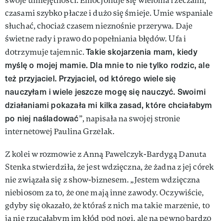
swoje umiejętności. Emocjonuje się wieloma rzeczami,
czasami szybko płacze i dużo się śmieje. Umie wspaniale
słuchać, chociaż czasem nieznośnie przerywa. Daje
świetne rady i prawo do popełniania błędów. Ufa i
Takie skojarzenia mam, kiedy
dotrzymuje tajemnic.
myślę o mojej mamie. Dla mnie to nie tylko rodzic, ale
też przyjaciel. Przyjaciel, od którego wiele się
nauczyłam i wiele jeszcze mogę się nauczyć. Swoimi
działaniami pokazała mi kilka zasad, które chciałabym
po niej naśladować
”, napisała na swojej stronie
internetowej Paulina Grzelak.
Z kolei w rozmowie z Anną Pawelczyk-Bardygą Danuta
Stenka stwierdziła, że jest wdzięczna, że żadna z jej córek
nie związała się z show-biznesem. „Jestem wdzięczna
niebiosom za to, że one mają inne zawody. Oczywiście,
gdyby się okazało, że któraś z nich ma takie marzenie, to
ja nie rzucałabym im kłód pod nogi, ale na pewno bardzo