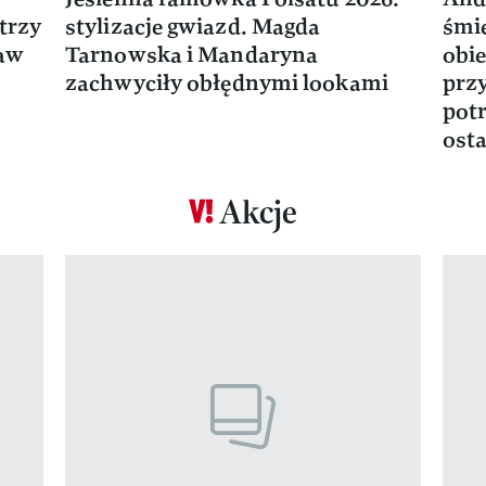
trzy
stylizacje gwiazd. Magda
śmie
ław
Tarnowska i Mandaryna
obie
zachwyciły obłędnymi lookami
prz
potr
osta
Akcje
Pokazywanie elementu 1 z 17