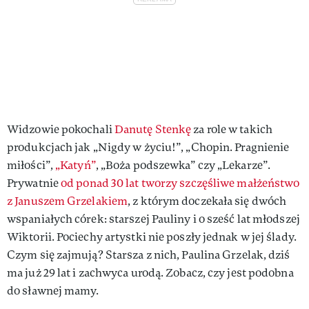
Widzowie pokochali
Danutę Stenkę
za role w takich
produkcjach jak „Nigdy w życiu!”, „Chopin. Pragnienie
miłości”,
„Katyń”
, „Boża podszewka” czy „Lekarze”.
Prywatnie
od ponad 30 lat tworzy szczęśliwe małżeństwo
z Januszem Grzelakiem
, z którym doczekała się dwóch
wspaniałych córek: starszej Pauliny i o sześć lat młodszej
Wiktorii. Pociechy artystki nie poszły jednak w jej ślady.
Czym się zajmują? Starsza z nich, Paulina Grzelak, dziś
ma już 29 lat i zachwyca urodą. Zobacz, czy jest podobna
do sławnej mamy.