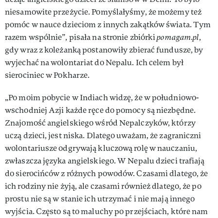
niesamowite przeżycie. Pomyślałyśmy, że możemy też
pomóc w nauce dzieciom z innych zakątków świata. Tym
razem wspólnie”, pisała na stronie zbiórki
pomagam.pl
,
gdy wraz z koleżanką postanowiły zbierać fundusze, by
wyjechać na wolontariat do Nepalu. Ich celem był
sierociniec w Pokharze.
„Po moim pobycie w Indiach widzę, że w południowo-
wschodniej Azji każde ręce do pomocy są niezbędne.
Znajomość angielskiego wśród Nepalczyków, którzy
uczą dzieci, jest niska. Dlatego uważam, że zagraniczni
wolontariusze odgrywają kluczową rolę w nauczaniu,
zwłaszcza języka angielskiego. W Nepalu dzieci trafiają
do sierocińców z różnych powodów. Czasami dlatego, że
ich rodziny nie żyją, ale czasami również dlatego, że po
prostu nie są w stanie ich utrzymać i nie mają innego
wyjścia. Często są to maluchy po przejściach, które nam