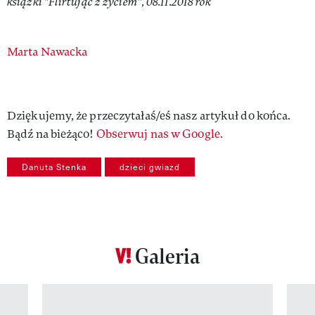
książki "Flirtując z życiem", 08.11.2018 rok
Authors
Marta Nawacka
Dziękujemy, że przeczytałaś/eś nasz artykuł do końca.
Bądź na bieżąco!
Obserwuj nas w Google.
Danuta Stenka
dzieci gwiazd
Galeria
Pokazywanie elementu 1 z 12