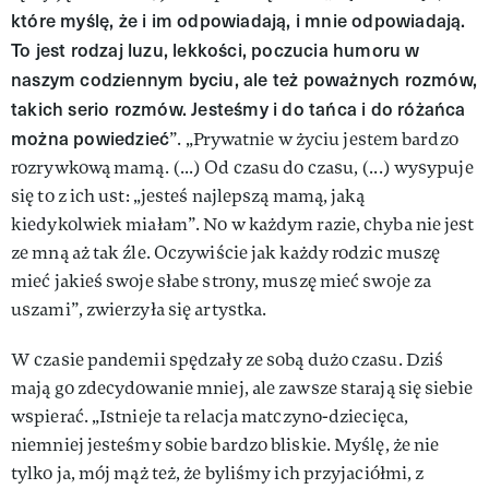
które myślę, że i im odpowiadają, i mnie odpowiadają.
To jest rodzaj luzu, lekkości, poczucia humoru w
naszym codziennym byciu, ale też poważnych rozmów,
takich serio rozmów. Jesteśmy i do tańca i do różańca
można powiedzieć
”. „Prywatnie w życiu jestem bardzo
rozrywkową mamą. (...) Od czasu do czasu, (...) wysypuje
się to z ich ust: „jesteś najlepszą mamą, jaką
kiedykolwiek miałam”. No w każdym razie, chyba nie jest
ze mną aż tak źle. Oczywiście jak każdy rodzic muszę
mieć jakieś swoje słabe strony, muszę mieć swoje za
uszami”, zwierzyła się artystka.
W czasie pandemii spędzały ze sobą dużo czasu. Dziś
mają go zdecydowanie mniej, ale zawsze starają się siebie
wspierać. „Istnieje ta relacja matczyno-dziecięca,
niemniej jesteśmy sobie bardzo bliskie. Myślę, że nie
tylko ja, mój mąż też, że byliśmy ich przyjaciółmi, z