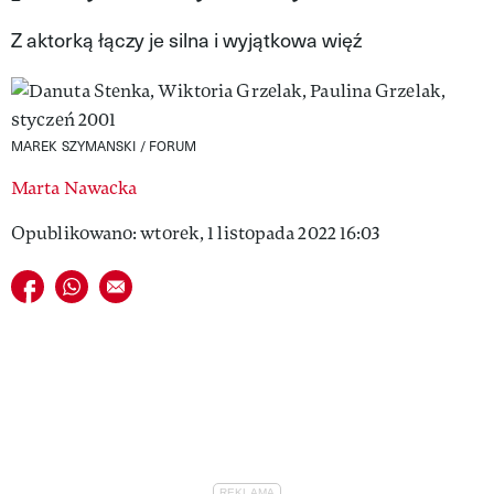
VIVA!LIFESTYLE
Z aktorką łączy je silna i wyjątkowa więź
VIVA!MAN
VIVA!PEOPLE POWER
MAREK SZYMANSKI / FORUM
VIVA!ITAKA
Marta Nawacka
MAGAZYN VIVA!
Opublikowano: wtorek, 1 listopada 2022 16:03
Udostępnij na facebook
Udostępnij na whatsapp
E-mail do przyjaciela